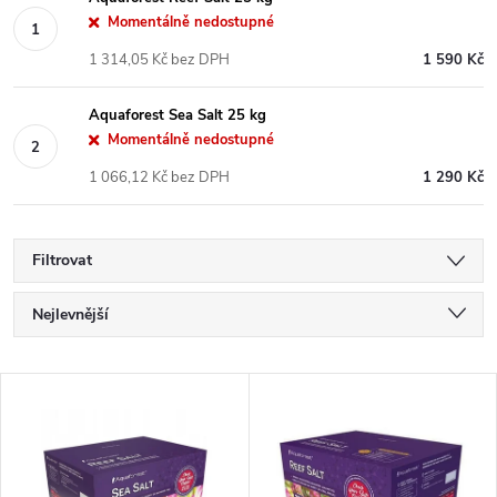
Momentálně nedostupné
1 314,05 Kč bez DPH
1 590 Kč
Aquaforest Sea Salt 25 kg
Momentálně nedostupné
1 066,12 Kč bez DPH
1 290 Kč
Filtrovat
Ř
Nejlevnější
a
Nejdražší
V
Nejprodávanější
z
ý
Abecedně
e