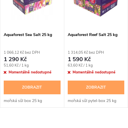
p
n
i
í
s
p
Aquaforest Sea Salt 25 kg
Aquaforest Reef Salt 25 kg
p
r
1 066,12 Kč bez DPH
1 314,05 Kč bez DPH
r
1 290 Kč
1 590 Kč
o
Měrná
Měrná
51,60 Kč / 1 kg
63,60 Kč / 1 kg
o
cena:
cena:
Momentálně nedostupné
Momentálně nedostupné
d
d
ZOBRAZIT
ZOBRAZIT
u
u
mořská sůl box 25 kg
mořská sůl pytel-box 25 kg
k
k
t
O