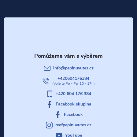
Z
y
v
á
ý
p
p
a
i
t
s
info
@
pepinuvutes.cz
u
í
+420604176384
+420 604 176 384
Facebook skupina
Facebook
reefpepinuvutes.cz
YouTube