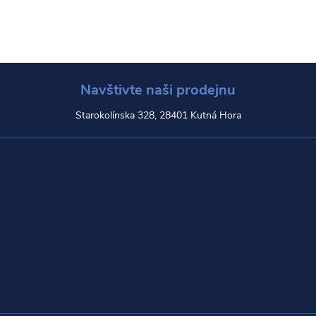
t
v
ů
ů
l
á
Navštivte naši prodejnu
d
Starokolínska 328, 28401 Kutná Hora
a
c
í
p
r
v
k