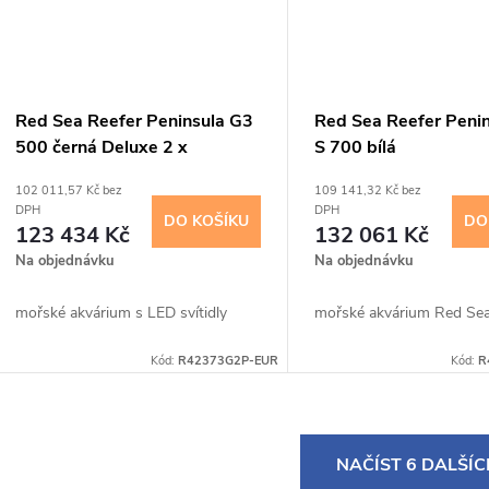
Red Sea Reefer Peninsula G3
Red Sea Reefer Peni
500 černá Deluxe 2 x
S 700 bílá
ReefLED 170 G2
102 011,57 Kč bez
109 141,32 Kč bez
DPH
DPH
DO KOŠÍKU
DO
123 434 Kč
132 061 Kč
Na objednávku
Na objednávku
mořské akvárium s LED svítidly
mořské akvárium Red Sea 
Kód:
R42373G2P-EUR
Kód:
R
O
NAČÍST 6 DALŠÍ