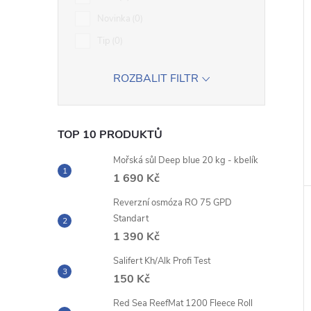
Novinka
0
Tip
0
ROZBALIT FILTR
TOP 10 PRODUKTŮ
Mořská sůl Deep blue 20 kg - kbelík
1 690 Kč
Reverzní osmóza RO 75 GPD
Standart
1 390 Kč
Salifert Kh/Alk Profi Test
150 Kč
Red Sea ReefMat 1200 Fleece Roll