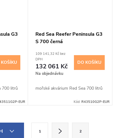
nsula G3
Red Sea Reefer Peninsula G3
S 700 černá
109 141,32 Kč bez
DPH
 KOŠÍKU
DO KOŠÍKU
132 061 Kč
Na objednávku
700 litrů
mořské akvárium Red Sea 700 litrů
43511G2P-EUR
Kód:
R43510G2P-EUR
S
CH
1
2
t