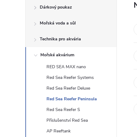
Dárkový poukaz
s
Mořská voda a sůl
t
Technika pro akvária
r
a
Mořské akvárium
RED SEA MAX nano
n
Red Sea Reefer Systems
n
Red Sea Reefer Deluxe
Red Sea Reefer Peninsula
í
Red Sea Reefer S
p
Příslušenství Red Sea
AP Reeftank
a