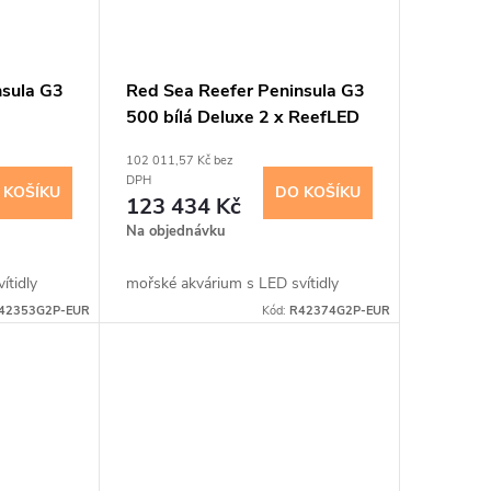
nsula G3
Red Sea Reefer Peninsula G3
500 bílá Deluxe 2 x ReefLED
170 G2
102 011,57 Kč bez
DPH
 KOŠÍKU
DO KOŠÍKU
123 434 Kč
Na objednávku
ítidly
mořské akvárium s LED svítidly
42353G2P-EUR
Kód:
R42374G2P-EUR