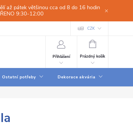
í až pátek většinou cca od 8 do 16 hodin
VŘENO 9:30-12:00
í osmóza-filtrace vody.cz
Obchodní podmínky
CZK
Dodací a platební 
NÁKUPNÍ
KOŠÍK
Prázdný košík
Přihlášení
Ostatní potřeby
Dekorace akvária
Krmení
la