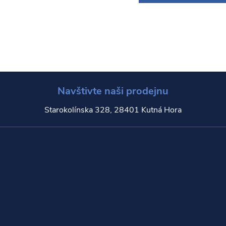
v
á
d
a
Navštivte naši prodejnu
c
Starokolínska 328, 28401 Kutná Hora
p
v
k