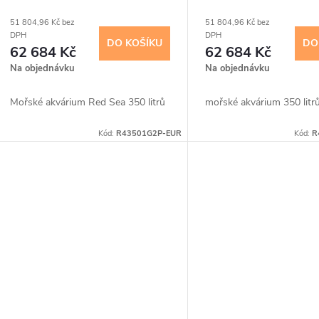
o
r
51 804,96 Kč bez
51 804,96 Kč bez
d
DPH
DPH
DO KOŠÍKU
DO
o
62 684 Kč
62 684 Kč
u
Na objednávku
Na objednávku
d
k
Mořské akvárium Red Sea 350 litrů
mořské akvárium 350 litr
u
t
Kód:
R43501G2P-EUR
Kód:
R
k
ů
t
ů