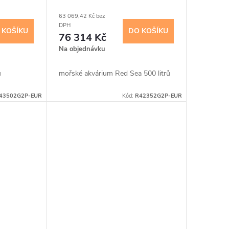
63 069,42 Kč bez
DPH
 KOŠÍKU
DO KOŠÍKU
76 314 Kč
Na objednávku
ů
mořské akvárium Red Sea 500 litrů
43502G2P-EUR
Kód:
R42352G2P-EUR