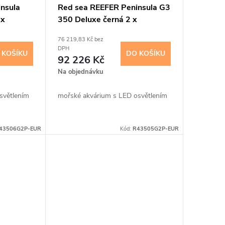
nsula
Red sea REEFER Peninsula G3
 x
350 Deluxe černá 2 x
ReefLED115 G2
76 219,83 Kč bez
DPH
 KOŠÍKU
DO KOŠÍKU
92 226 Kč
Na objednávku
světlením
mořské akvárium s LED osvětlením
43506G2P-EUR
Kód:
R43505G2P-EUR