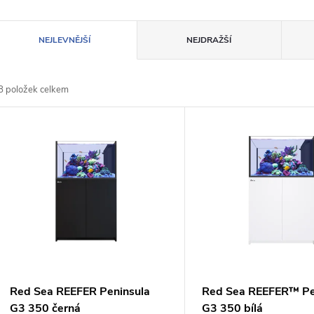
Ř
NEJLEVNĚJŠÍ
NEJDRAŽŠÍ
a
8
položek celkem
z
V
e
ý
n
p
p
s
r
p
Red Sea REEFER Peninsula
Red Sea REEFER™ Pe
G3 350 černá
G3 350 bílá