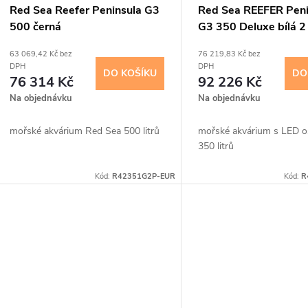
Red Sea Reefer Peninsula G3
Red Sea REEFER Peni
500 černá
G3 350 Deluxe bílá 2
ReefLED115 G2
63 069,42 Kč bez
76 219,83 Kč bez
DPH
DPH
DO KOŠÍKU
DO
76 314 Kč
92 226 Kč
Na objednávku
Na objednávku
mořské akvárium Red Sea 500 litrů
mořské akvárium s LED o
350 litrů
Kód:
R42351G2P-EUR
Kód:
R