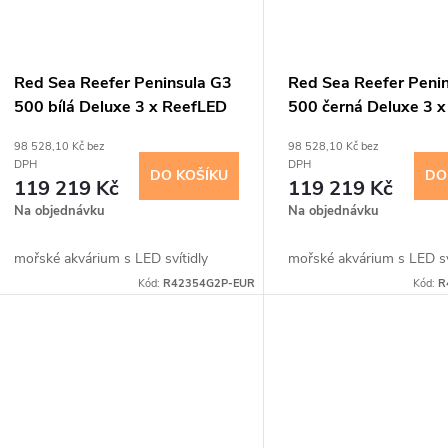
Red Sea Reefer Peninsula G3
Red Sea Reefer Peni
500 bílá Deluxe 3 x ReefLED
500 černá Deluxe 3 x
115 G2
ReefLED 115 G2
98 528,10 Kč bez
98 528,10 Kč bez
DPH
DPH
DO KOŠÍKU
DO
119 219 Kč
119 219 Kč
Na objednávku
Na objednávku
mořské akvárium s LED svítidly
mořské akvárium s LED sv
Kód:
R42354G2P-EUR
Kód:
R