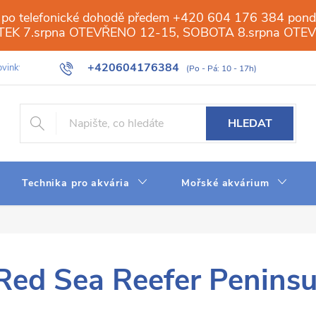
 po telefonické dohodě předem +420 604 176 384 ponděl
PÁTEK 7.srpna OTEVŘENO 12-15, SOBOTA 8.srpna OTE
+420604176384
vinky
Galerie
Obchod
Web
Slovník pojmů
Reverzn
HLEDAT
Technika pro akvária
Mořské akvárium
Red Sea Reefer Peninsu