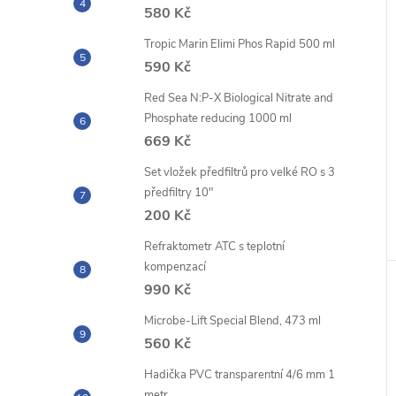
580 Kč
Tropic Marin Elimi Phos Rapid 500 ml
590 Kč
Red Sea N:P-X Biological Nitrate and
Phosphate reducing 1000 ml
669 Kč
Set vložek předfiltrů pro velké RO s 3
předfiltry 10"
200 Kč
Refraktometr ATC s teplotní
kompenzací
990 Kč
Microbe-Lift Special Blend, 473 ml
560 Kč
Hadička PVC transparentní 4/6 mm 1
metr