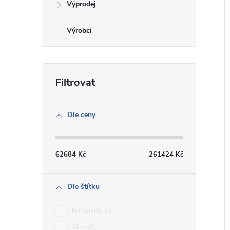
Výprodej
Dle ceny
62684
Kč
261424
Kč
Dle štítku
Na skladě
0
Akce
0