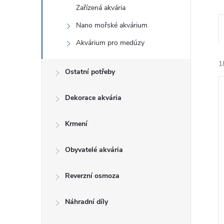
Zařízená akvária
n
Nano mořské akvárium
e
Akvárium pro medúzy
1
l
Ostatní potřeby
Dekorace akvária
Krmení
í
Obyvatelé akvária
i
Reverzní osmoza
Náhradní díly