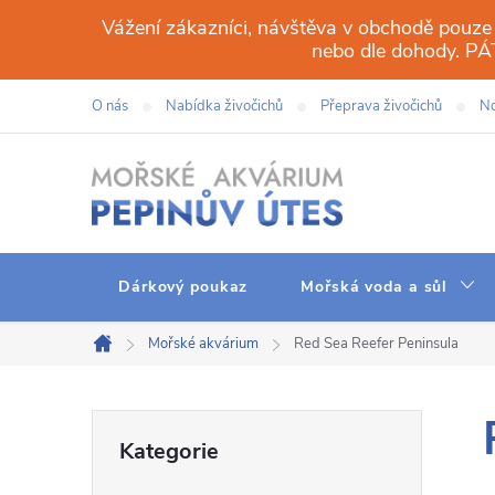
Přejít
Vážení zákazníci, návštěva v obchodě pouze
na
nebo dle dohody. 
obsah
O nás
Nabídka živočichů
Přeprava živočichů
No
Dárkový poukaz
Mořská voda a sůl
Mořské akvárium
Red Sea Reefer Peninsula
Domů
P
Přeskočit
Kategorie
kategorie
o