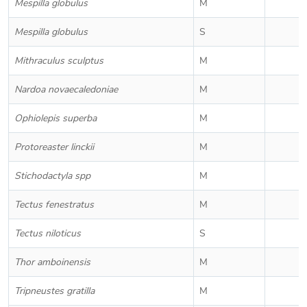
Mespilla globulus
M
Mespilla globulus
S
Mithraculus sculptus
M
Nardoa novaecaledoniae
M
Ophiolepis superba
M
Protoreaster linckii
M
Stichodactyla spp
M
Tectus fenestratus
M
Tectus niloticus
S
Thor amboinensis
M
Tripneustes gratilla
M