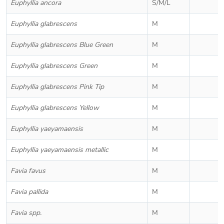
Euphyllia ancora
S/M/L
Euphyllia glabrescens
M
Euphyllia glabrescens Blue Green
M
Euphyllia glabrescens Green
M
Euphyllia glabrescens Pink Tip
M
Euphyllia glabrescens Yellow
M
Euphyllia yaeyamaensis
M
Euphyllia yaeyamaensis metallic
M
Favia favus
M
Favia pallida
M
Favia spp.
M