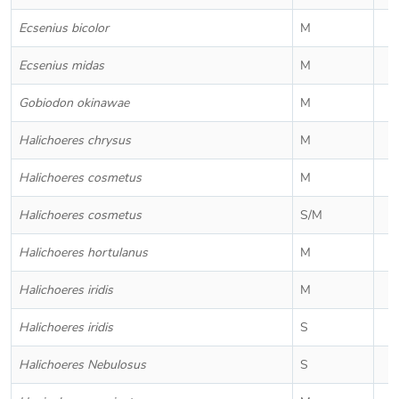
Ecsenius bicolor
M
Ecsenius midas
M
Gobiodon okinawae
M
Halichoeres chrysus
M
Halichoeres cosmetus
M
Halichoeres cosmetus
S/M
Halichoeres hortulanus
M
Halichoeres iridis
M
Halichoeres iridis
S
Halichoeres Nebulosus
S