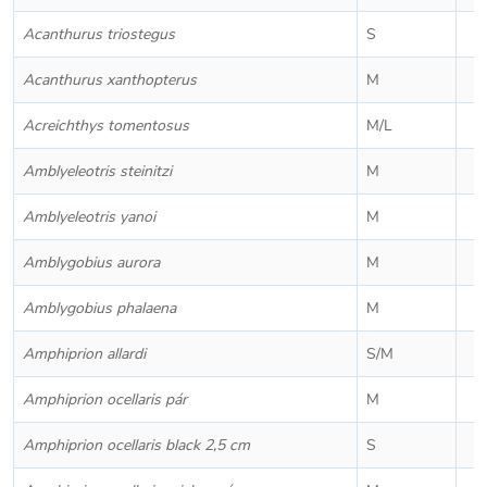
Acanthurus triostegus
S
Acanthurus xanthopterus
M
Acreichthys tomentosus
M/L
Amblyeleotris steinitzi
M
Amblyeleotris yanoi
M
Amblygobius aurora
M
Amblygobius phalaena
M
Amphiprion allardi
S/M
Amphiprion ocellaris pár
M
Amphiprion ocellaris black 2,5 cm
S