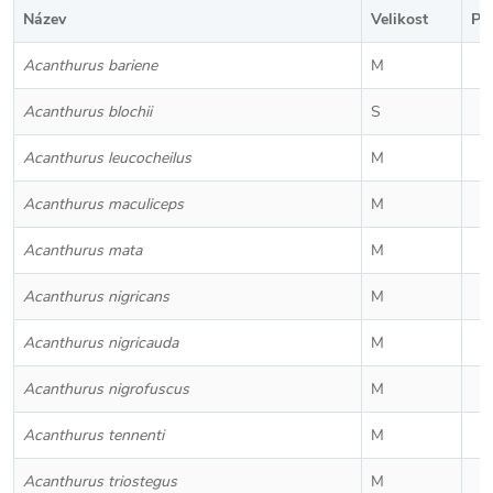
Název
Velikost
Po
Acanthurus bariene
M
Acanthurus blochii
S
Acanthurus leucocheilus
M
Acanthurus maculiceps
M
Acanthurus mata
M
Acanthurus nigricans
M
Acanthurus nigricauda
M
Acanthurus nigrofuscus
M
Acanthurus tennenti
M
Acanthurus triostegus
M