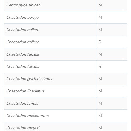
Centropyge tibicen
M
Chaetodon auriga
M
Chaetodon collare
M
Chaetodon collare
S
Chaetodon falcula
M
Chaetodon falcula
S
Chaetodon guttatissimus
M
Chaetodon lineolatus
M
Chaetodon lunula
M
Chaetodon melannotus
M
Chaetodon meyeri
M