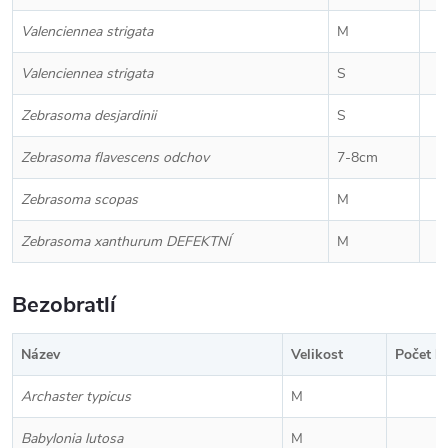
Valenciennea strigata
M
Valenciennea strigata
S
Zebrasoma desjardinii
S
Zebrasoma flavescens odchov
7-8cm
Zebrasoma scopas
M
Zebrasoma xanthurum DEFEKTNÍ
M
Bezobratlí
Název
Velikost
Počet k
Archaster typicus
M
Babylonia lutosa
M