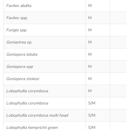
Favites abdita
M
Favites spp.
M
Fungia spp.
M
Goniastrea sp.
M
Goniopora lobata
M
Goniopora spp
M
Goniopora stokesi
M
Lobophyllia corymbosa
M
Lobophyllia corymbosa
S/M
Lobophyllia corymbosa multi head
S/M
Lobophyllia hemprichii green
S/M