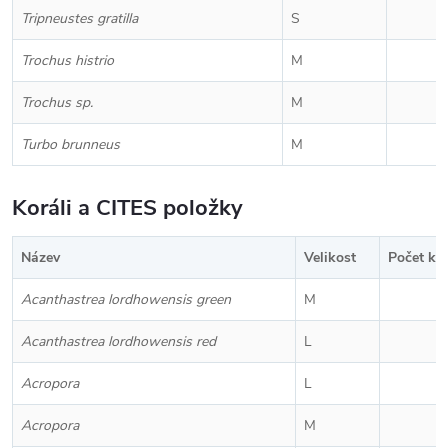
Tripneustes gratilla
S
Trochus histrio
M
Trochus sp.
M
Turbo brunneus
M
Koráli a CITES položky
Název
Velikost
Počet ku
Acanthastrea lordhowensis green
M
Acanthastrea lordhowensis red
L
Acropora
L
Acropora
M