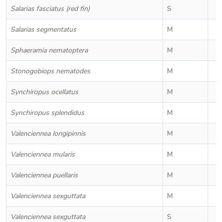
Salarias fasciatus (red fin)
S
Salarias segmentatus
M
Sphaeramia nematoptera
M
Stonogobiops nematodes
M
Synchiropus ocellatus
M
Synchiropus splendidus
M
Valenciennea longipinnis
M
Valenciennea mularis
M
Valenciennea puellaris
M
Valenciennea sexguttata
M
Valenciennea sexguttata
S