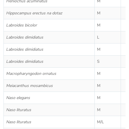
Heniochus acuminatus
M
Hippocampus erectus na dotaz
M
Labroides bicolor
M
Labroides dimidiatus
L
Labroides dimidiatus
M
Labroides dimidiatus
S
Macropharyngodon ornatus
M
Meiacanthus mosambicus
M
Naso elegans
M
Naso lituratus
M
Naso lituratus
M/L