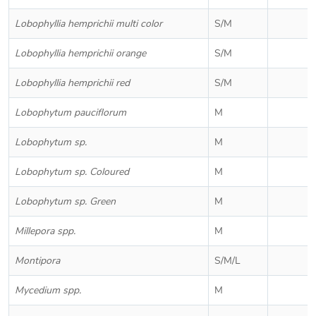
Lobophyllia hemprichii multi color
S/M
Lobophyllia hemprichii orange
S/M
Lobophyllia hemprichii red
S/M
Lobophytum pauciflorum
M
Lobophytum sp.
M
Lobophytum sp. Coloured
M
Lobophytum sp. Green
M
Millepora spp.
M
Montipora
S/M/L
Mycedium spp.
M