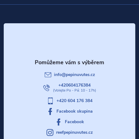
Z
á
p
a
t
info
@
pepinuvutes.cz
í
+420604176384
+420 604 176 384
Facebook skupina
Facebook
reefpepinuvutes.cz