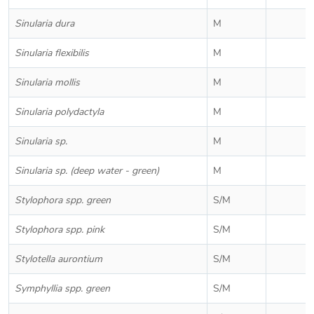
Sinularia dura
M
Sinularia flexibilis
M
Sinularia mollis
M
Sinularia polydactyla
M
Sinularia sp.
M
Sinularia sp. (deep water - green)
M
Stylophora spp. green
S/M
Stylophora spp. pink
S/M
Stylotella aurontium
S/M
Symphyllia spp. green
S/M