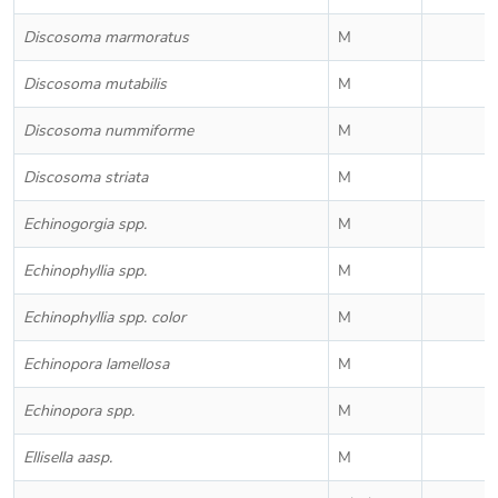
Discosoma marmoratus
M
Discosoma mutabilis
M
Discosoma nummiforme
M
Discosoma striata
M
Echinogorgia spp.
M
Echinophyllia spp.
M
Echinophyllia spp. color
M
Echinopora lamellosa
M
Echinopora spp.
M
Ellisella aasp.
M