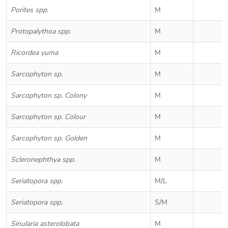
Porites spp.
M
Protopalythoa spp.
M
Ricordea yuma
M
Sarcophyton sp.
M
Sarcophyton sp. Colony
M
Sarcophyton sp. Colour
M
Sarcophyton sp. Golden
M
Scleronephthya spp.
M
Seriatopora spp.
M/L
Seriatopora spp.
S/M
Sinularia asterolobata
M