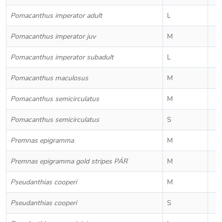
Pomacanthus imperator adult
L
Pomacanthus imperator juv
M
Pomacanthus imperator subadult
L
Pomacanthus maculosus
M
Pomacanthus semicirculatus
M
Pomacanthus semicirculatus
S
Premnas epigramma
M
Premnas epigramma gold stripes PÁR
M
Pseudanthias cooperi
M
Pseudanthias cooperi
S