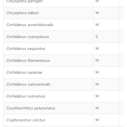
Chrysiptera springeri
M
Chrysiptera talboti
M
Cirrhilabrus aurantidorsalis
M
Cirrhilabrus cyanopleura
S
Cirrhilabrus exquisitus
M
Cirrhilabrus filamentosus
M
Cirrhilabrus naokoae
M
Cirrhilabrus rubriventrails
M
Cirrhilabrus solorensis
M
Corythoichthys polynotatus
M
Cryptocentrus cinctus
M