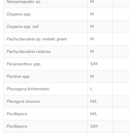
Neospongodes sp.
M
Oxypora spp.
M
Oxypora spp. red
M
Pachyclavularia sp. metalic green
M
Pachyclavularia violacea
M
Parazoanthus spp.
S/M
Pectinia spp.
M
Physogyra lichtensteini
L
Plerogyra sinuosa
M/L
Pocillopora
M/L
Pocillopora
S/M