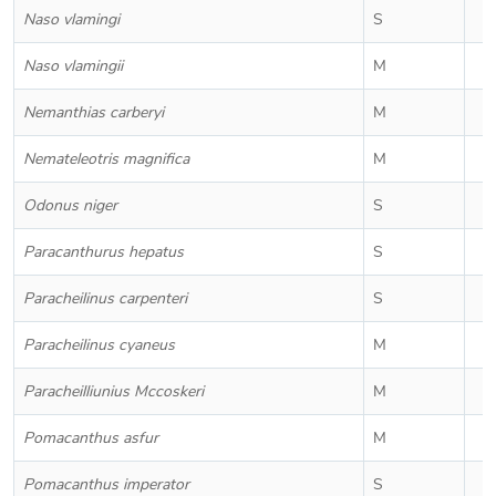
Naso vlamingi
S
Naso vlamingii
M
Nemanthias carberyi
M
Nemateleotris magnifica
M
Odonus niger
S
Paracanthurus hepatus
S
Paracheilinus carpenteri
S
Paracheilinus cyaneus
M
Paracheilliunius Mccoskeri
M
Pomacanthus asfur
M
Pomacanthus imperator
S