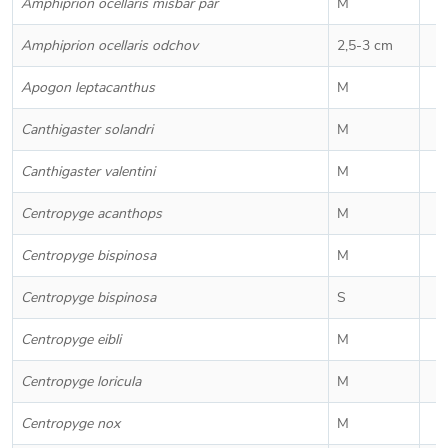
Amphiprion ocellaris misbar pár
M
Amphiprion ocellaris odchov
2,5-3 cm
Apogon leptacanthus
M
Canthigaster solandri
M
Canthigaster valentini
M
Centropyge acanthops
M
Centropyge bispinosa
M
Centropyge bispinosa
S
Centropyge eibli
M
Centropyge loricula
M
Centropyge nox
M