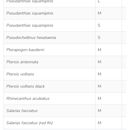
Pseudanthias squamipinis
L
Pseudanthias squamipinis
M
Pseudanthias squamipinis
S
Pseudocheilinus hexataenia
S
Pterapogon kauderni
M
Pterois antennata
M
Pterois volitans
M
Pterois volitans black
M
Rhinecanthus aculeatus
M
Salarias fasciatus
M
Salarias fasciatus (red fin)
M