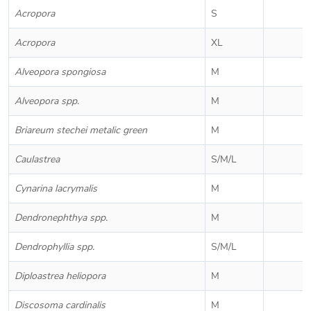
Acropora
S
Acropora
XL
Alveopora spongiosa
M
Alveopora spp.
M
Briareum stechei metalic green
M
Caulastrea
S/M/L
Cynarina lacrymalis
M
Dendronephthya spp.
M
Dendrophyllia spp.
S/M/L
Diploastrea heliopora
M
Discosoma cardinalis
M