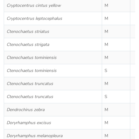
Cryptocentrus cintus yellow
M
Cryptocentrus leptocephalus
M
Ctenochaetus striatus
M
Ctenochaetus strigata
M
Ctenochaetus tominiensis
M
Ctenochaetus tominiensis
S
Ctenochaetus truncatus
M
Ctenochaetus truncatus
S
Dendrochirus zebra
M
Doryrhamphus excisus
M
Doryrhamphus melanopleura
M