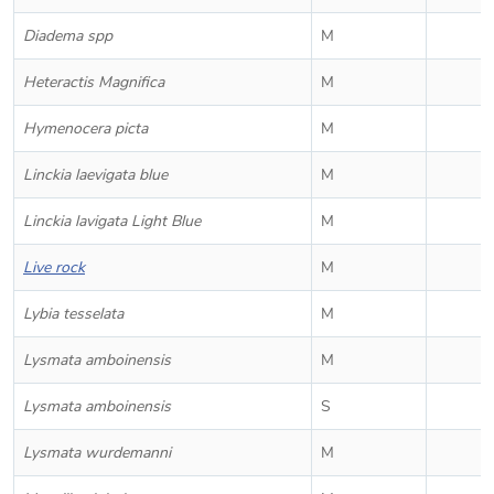
Diadema spp
M
Heteractis Magnifica
M
Hymenocera picta
M
Linckia laevigata blue
M
Linckia lavigata Light Blue
M
Live rock
M
Lybia tesselata
M
Lysmata amboinensis
M
Lysmata amboinensis
S
Lysmata wurdemanni
M