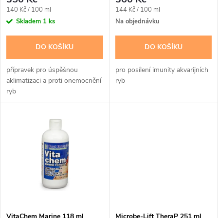
r
o
Měrná
Měrná
140 Kč / 100 ml
144 Kč / 100 ml
o
cena:
cena:
Skladem
1 ks
Na objednávku
d
d
DO KOŠÍKU
DO KOŠÍKU
u
u
přípravek pro úspěšnou
pro posílení imunity akvarijních
k
aklimatizaci a proti onemocnění
ryb
k
ryb
t
t
ů
ů
VitaChem Marine 118 ml
Microbe-Lift TheraP 251 ml