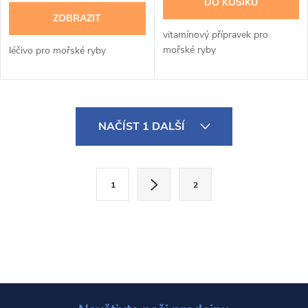
DO KOŠÍKU
ZOBRAZIT
vitamínový přípravek pro
mořské ryby
léčivo pro mořské ryby
O
NAČÍST 1 DALŠÍ
v
l
S
1
2
t
á
r
d
á
a
n
k
c
o