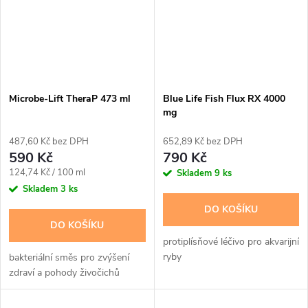
Microbe-Lift TheraP 473 ml
Blue Life Fish Flux RX 4000
mg
487,60 Kč bez DPH
652,89 Kč bez DPH
590 Kč
790 Kč
Měrná
124,74 Kč / 100 ml
Skladem
9 ks
cena:
Skladem
3 ks
DO KOŠÍKU
DO KOŠÍKU
protiplísňové léčivo pro akvarijní
ryby
bakteriální směs pro zvýšení
zdraví a pohody živočichů