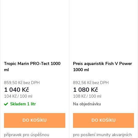
Tropic Marin PRO-Tect 1000
Preis aquaristik Fish V Power
ml
1000 ml
859,50 Kč bez DPH
892,56 Kč bez DPH
1 040 Kč
1 080 Kč
Měrná
Měrná
104 Kč / 100 ml
108 Kč / 100 ml
cena:
cena:
Skladem
1 litr
Na objednávku
DO KOŠÍKU
DO KOŠÍKU
přípravek pro úspěšnou
pro posílení imunity akvarijních