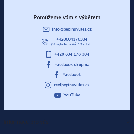
a
t
info
@
pepinuvutes.cz
í
+420604176384
+420 604 176 384
Facebook skupina
Facebook
reefpepinuvutes.cz
YouTube
Informace pro vás