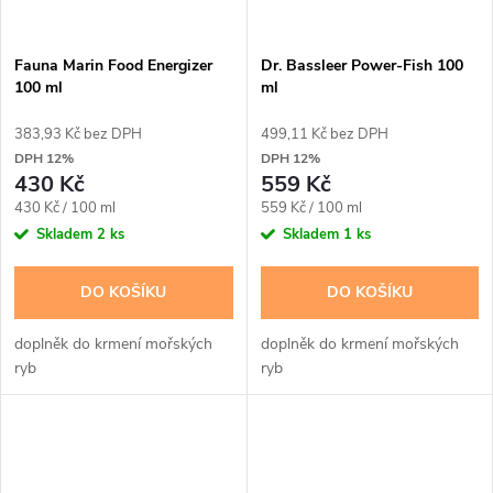
Fauna Marin Food Energizer
Dr. Bassleer Power-Fish 100
100 ml
ml
383,93 Kč bez DPH
499,11 Kč bez DPH
DPH 12%
DPH 12%
430 Kč
559 Kč
Měrná
Měrná
430 Kč / 100 ml
559 Kč / 100 ml
cena:
cena:
Skladem
2 ks
Skladem
1 ks
DO KOŠÍKU
DO KOŠÍKU
doplněk do krmení mořských
doplněk do krmení mořských
ryb
ryb