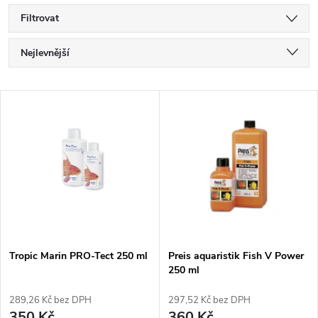
Filtrovat
Ř
Nejlevnější
a
Nejdražší
V
Nejprodávanější
z
ý
Abecedně
e
p
n
i
í
s
p
Tropic Marin PRO-Tect 250 ml
Preis aquaristik Fish V Power
250 ml
p
r
289,26 Kč bez DPH
297,52 Kč bez DPH
350 Kč
360 Kč