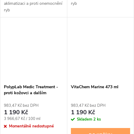
aklimatizaci a proti onemocnění
ryb
ryb
PolypLab Medic Treatment -
VitaChem Marine 473 ml
proti kožovci a dalším
parazitům, 30ml
983,47 Kč bez DPH
983,47 Kč bez DPH
1 190 Kč
1 190 Kč
Měrná
3 966,67 Kč / 100 ml
Skladem
2 ks
cena:
Momentálně nedostupné