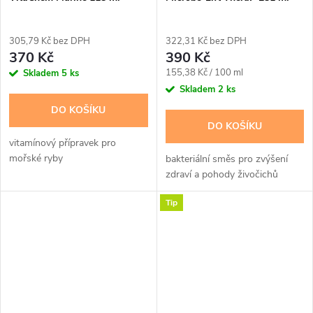
305,79 Kč bez DPH
322,31 Kč bez DPH
370 Kč
390 Kč
Měrná
155,38 Kč / 100 ml
Skladem
5 ks
cena:
Skladem
2 ks
DO KOŠÍKU
DO KOŠÍKU
vitamínový přípravek pro
mořské ryby
bakteriální směs pro zvýšení
zdraví a pohody živočichů
Tip