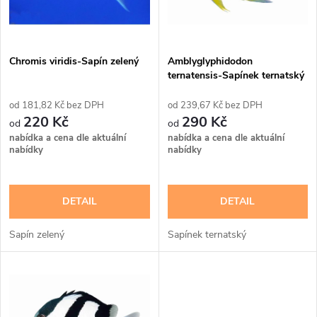
n
i
í
s
p
Chromis viridis-Sapín zelený
Amblyglyphidodon
ternatensis-Sapínek ternatský
p
r
181,82 Kč bez DPH
239,67 Kč bez DPH
r
220 Kč
290 Kč
o
nabídka a cena dle aktuální
nabídka a cena dle aktuální
o
nabídky
nabídky
d
d
DETAIL
DETAIL
u
u
Sapín zelený
Sapínek ternatský
k
k
t
t