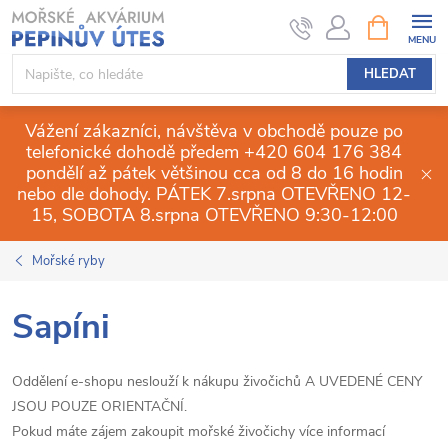
Přejít
NÁKUPNÍ
KOŠÍK
na
obsah
HLEDAT
Vážení zákazníci, návštěva v obchodě pouze po
telefonické dohodě předem +420 604 176 384
pondělí až pátek většinou cca od 8 do 16 hodin
nebo dle dohody. PÁTEK 7.srpna OTEVŘENO 12-
15, SOBOTA 8.srpna OTEVŘENO 9:30-12:00
Mořské ryby
Sapíni
Oddělení e-shopu neslouží k nákupu živočichů A UVEDENÉ CENY
JSOU POUZE ORIENTAČNÍ.
Pokud máte zájem zakoupit mořské živočichy více informací