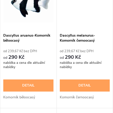
ů
ů
Dascyllus aruanus-Komorník
Dascyllus melanurus-
běloocasý
Komorník černoocasý
239,67 Kč bez DPH
239,67 Kč bez DPH
290 Kč
290 Kč
nabídka a cena dle aktuální
nabídka a cena dle aktuální
nabídky
nabídky
DETAIL
DETAIL
Komorník běloocasý
Komorník černoocasý