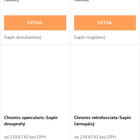
nabídky
nabídky
DETAIL
DETAIL
Sapín dvoubarevný
Sapín rozpůlený
Chromis opercularis-Sapín
Chromis retrofasciata-Sapín
dvoupruhý
černopásý
239,67 Kč bez DPH
239,67 Kč bez DPH