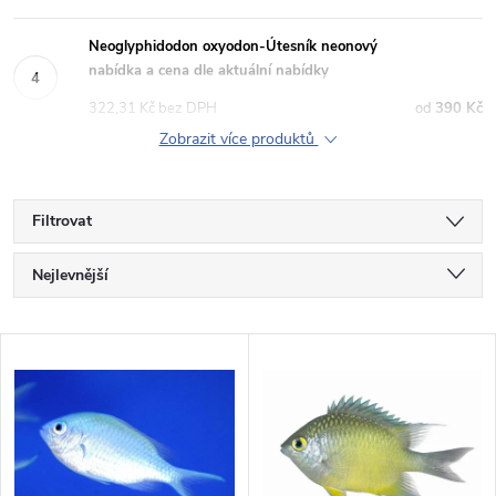
Neoglyphidodon oxyodon-Útesník neonový
nabídka a cena dle aktuální nabídky
322,31 Kč bez DPH
390 Kč
Zobrazit více produktů
Filtrovat
Ř
Nejlevnější
a
Nejdražší
V
Nejprodávanější
z
ý
Abecedně
e
p