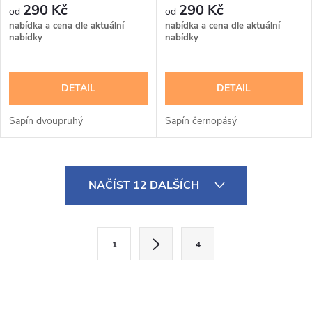
290 Kč
290 Kč
nabídka a cena dle aktuální
nabídka a cena dle aktuální
nabídky
nabídky
DETAIL
DETAIL
Sapín dvoupruhý
Sapín černopásý
O
NAČÍST 12 DALŠÍCH
v
l
S
1
4
t
á
r
d
á