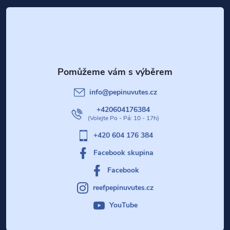
i
á
s
p
u
a
t
info
@
pepinuvutes.cz
í
+420604176384
+420 604 176 384
Facebook skupina
Facebook
reefpepinuvutes.cz
YouTube