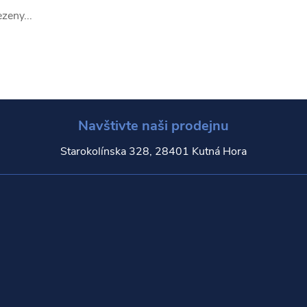
zeny...
Navštivte naši prodejnu
Starokolínska 328, 28401 Kutná Hora