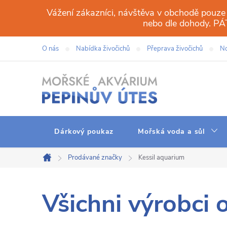
Přejít
Vážení zákazníci, návštěva v obchodě pouze
na
nebo dle dohody. 
obsah
O nás
Nabídka živočichů
Přeprava živočichů
No
Dárkový poukaz
Mořská voda a sůl
Prodávané značky
Kessil aquarium
Domů