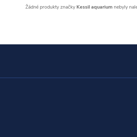
Žádné produkty značky
Kessil aquarium
nebyly nale