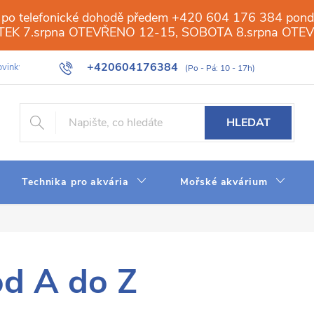
 po telefonické dohodě předem +420 604 176 384 ponděl
PÁTEK 7.srpna OTEVŘENO 12-15, SOBOTA 8.srpna OTE
+420604176384
vinky
Galerie
Obchod
Web
Slovník pojmů
Reverzn
HLEDAT
Technika pro akvária
Mořské akvárium