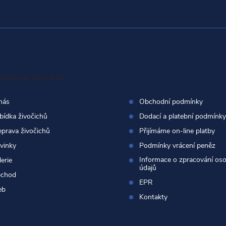
ormace pro vás
nás
Obchodní podmínky
bídka živočichů
Dodací a platební podmínky
eprava živočichů
Přijímáme on-line platby
vinky
Podmínky vrácení peněz
Informace o zpracování os
erie
údajů
chod
EPR
eb
Kontakty