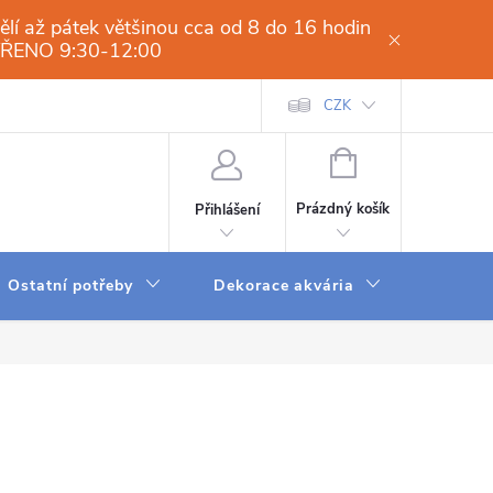
í až pátek většinou cca od 8 do 16 hodin
VŘENO 9:30-12:00
í osmóza-filtrace vody.cz
Obchodní podmínky
CZK
Dodací a platební 
NÁKUPNÍ
KOŠÍK
Prázdný košík
Přihlášení
Ostatní potřeby
Dekorace akvária
Krmení