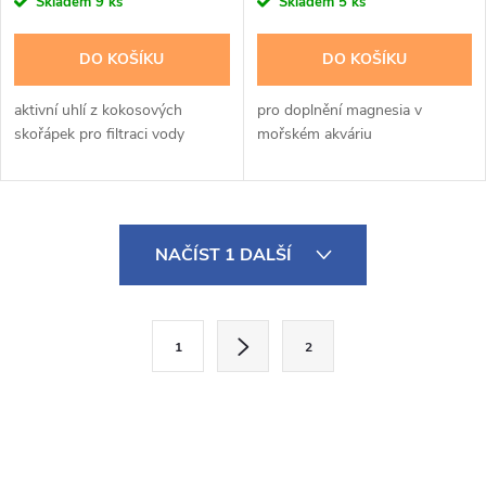
Skladem
9 ks
Skladem
5 ks
DO KOŠÍKU
DO KOŠÍKU
aktivní uhlí z kokosových
pro doplnění magnesia v
skořápek pro filtraci vody
mořském akváriu
O
NAČÍST 1 DALŠÍ
v
l
S
1
2
t
á
r
d
á
a
n