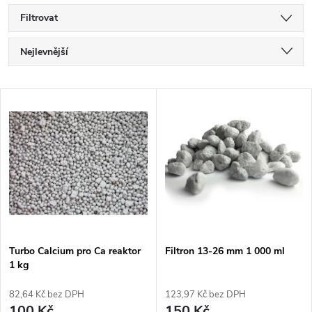
Filtrovat
Ř
Nejlevnější
a
Nejdražší
V
Nejprodávanější
z
ý
Abecedně
e
p
n
i
í
s
p
Turbo Calcium pro Ca reaktor
Filtron 13-26 mm 1 000 ml
1 kg
p
r
82,64 Kč bez DPH
123,97 Kč bez DPH
100 Kč
150 Kč