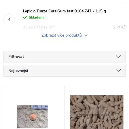
Lepidlo Tunze CoralGum fast 0104.747 - 115 g
Skladem
206,61 Kč bez DPH
250 Kč
Zobrazit více produktů
Filtrovat
Ř
Nejlevnější
a
Nejdražší
V
Nejprodávanější
z
ý
Abecedně
e
p