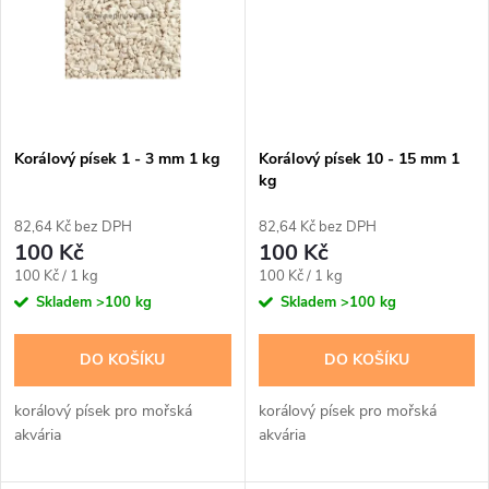
ů
ů
Korálový písek 1 - 3 mm 1 kg
Korálový písek 10 - 15 mm 1
kg
82,64 Kč bez DPH
82,64 Kč bez DPH
100 Kč
100 Kč
Měrná
Měrná
100 Kč / 1 kg
100 Kč / 1 kg
cena:
cena:
Skladem
>100 kg
Skladem
>100 kg
DO KOŠÍKU
DO KOŠÍKU
korálový písek pro mořská
korálový písek pro mořská
akvária
akvária