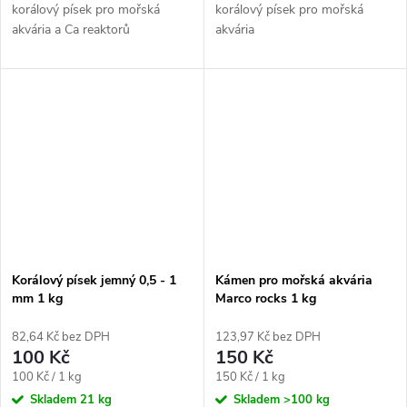
korálový písek pro mořská
korálový písek pro mořská
akvária a Ca reaktorů
akvária
Korálový písek jemný 0,5 - 1
Kámen pro mořská akvária
mm 1 kg
Marco rocks 1 kg
82,64 Kč bez DPH
123,97 Kč bez DPH
100 Kč
150 Kč
Měrná
Měrná
100 Kč / 1 kg
150 Kč / 1 kg
cena:
cena:
Skladem
21 kg
Skladem
>100 kg