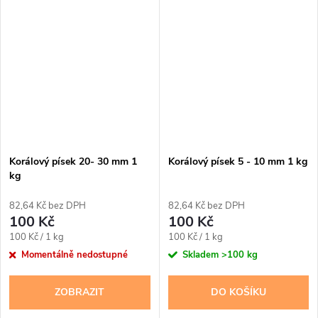
Korálový písek 20- 30 mm 1
Korálový písek 5 - 10 mm 1 kg
kg
82,64 Kč bez DPH
82,64 Kč bez DPH
100 Kč
100 Kč
Měrná
Měrná
100 Kč / 1 kg
100 Kč / 1 kg
cena:
cena:
Momentálně nedostupné
Skladem
>100 kg
ZOBRAZIT
DO KOŠÍKU