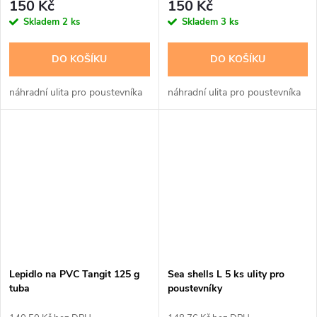
150 Kč
150 Kč
Skladem
2 ks
Skladem
3 ks
DO KOŠÍKU
DO KOŠÍKU
náhradní ulita pro poustevníka
náhradní ulita pro poustevníka
Lepidlo na PVC Tangit 125 g
Sea shells L 5 ks ulity pro
tuba
poustevníky