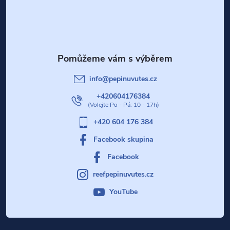
s
p
u
a
t
info
@
pepinuvutes.cz
í
+420604176384
+420 604 176 384
Facebook skupina
Facebook
reefpepinuvutes.cz
YouTube