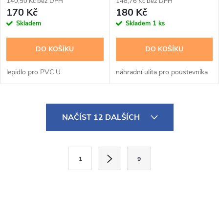
140,50 Kč bez DPH
148,76 Kč bez DPH
170 Kč
180 Kč
Skladem
Skladem
1 ks
DO KOŠÍKU
DO KOŠÍKU
lepidlo pro PVC U
náhradní ulita pro poustevníka
O
NAČÍST 12 DALŠÍCH
v
l
S
1
9
t
á
r
d
á
a
n