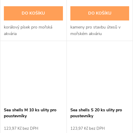
DO KOŠÍKU
DO KOŠÍKU
korálový písek pro mořská
kameny pro stavbu útesů v
akvária
mořském akváriu
Sea shells M 10 ks ulity pro
Sea shells S 20 ks ulity pro
poustevníky
poustevníky
123,97 Kč bez DPH
123,97 Kč bez DPH