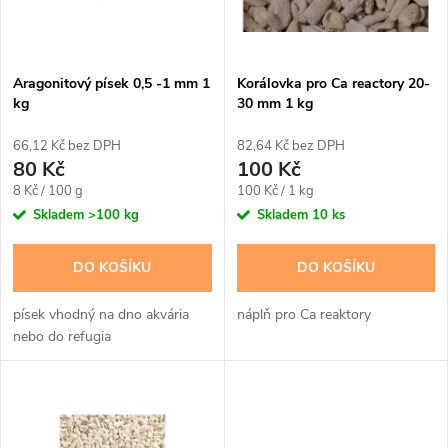
n
i
í
s
p
Aragonitový písek 0,5 -1 mm 1
Korálovka pro Ca reactory 20-
kg
30 mm 1 kg
p
r
66,12 Kč bez DPH
82,64 Kč bez DPH
r
80 Kč
100 Kč
o
Měrná
Měrná
8 Kč / 100 g
100 Kč / 1 kg
o
cena:
cena:
Skladem
>100 kg
Skladem
10 ks
d
d
DO KOŠÍKU
DO KOŠÍKU
u
u
písek vhodný na dno akvária
náplň pro Ca reaktory
k
nebo do refugia
k
t
t