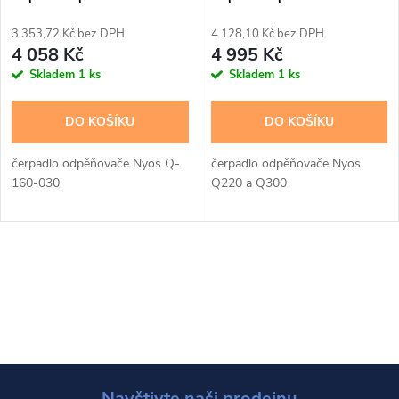
3 353,72 Kč bez DPH
4 128,10 Kč bez DPH
4 058 Kč
4 995 Kč
Skladem
1 ks
Skladem
1 ks
DO KOŠÍKU
DO KOŠÍKU
čerpadlo odpěňovače Nyos Q-
čerpadlo odpěňovače Nyos
160-030
Q220 a Q300
O
v
l
á
Navštivte naši prodejnu