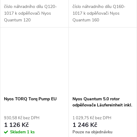
číslo náhradního dílu Q120-
číslo náhradního dílu Q160-
1017 k odpěňovači Nyos
1017 k odpěňovači Nyos
Quantum 120
Quantum 160
Nyos TORQ Torq Pump EU
Nyos Quantum 5.0 rotor
odpěňovače Läufereinheit inkl.
Achse
930,58 Kč bez DPH
1 029,75 Kč bez DPH
1 126 Kč
1 246 Kč
Skladem
1 ks
Pouze na objednávku