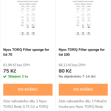
z
ý
Abecedně
e
p
n
i
í
s
p
Nyos TORQ Filter sponge for
Nyos TORQ Filter sponge for
lid 70
lid 100
p
r
61,98 Kč bez DPH
66,12 Kč bez DPH
r
75 Kč
80 Kč
o
Skladem
3 ks
Na objednávku 7-14 dní
o
d
DO KOŠÍKU
DO KOŠÍKU
d
u
číslo náhradního dílu 3 Nyos
číslo náhradního dílu 3 Filtrační
u
TORQ Body 0,75 G2 a TORQ
houba pro Nyos TORQ Body