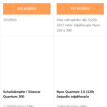
DO KOŠÍKU
DO KOŠÍKU
1510910
číslo náhradního dílu Q220-
1017 rotor odpěňovače Nyos
220 a 300
Schalldämpfer / Silencer
Nyos Quantum 1.0 (120)
Quantum 300
čerpadlo odpěňovače
1 238,84 Kč bez DPH
2 064,46 Kč bez DPH