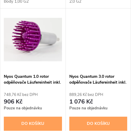
k
Body 1,00 G2
2,0 G2
k
t
t
ů
ů
Nyos Quantum 1.0 rotor
Nyos Quantum 3.0 rotor
odpěňovače Läufereinheit inkl.
odpěňovače Läufereinheit inkl.
Achse
Achse
748,76 Kč bez DPH
889,26 Kč bez DPH
906 Kč
1 076 Kč
Pouze na objednávku
Pouze na objednávku
DO KOŠÍKU
DO KOŠÍKU