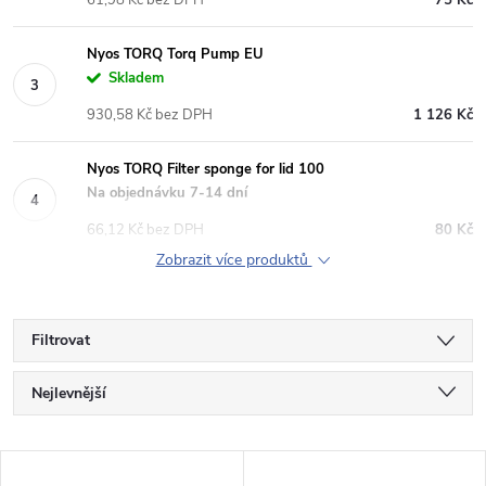
61,98 Kč bez DPH
75 Kč
Nyos TORQ Torq Pump EU
Skladem
930,58 Kč bez DPH
1 126 Kč
Nyos TORQ Filter sponge for lid 100
Na objednávku 7-14 dní
66,12 Kč bez DPH
80 Kč
Zobrazit více produktů
Filtrovat
Ř
Nejlevnější
a
Nejdražší
V
Nejprodávanější