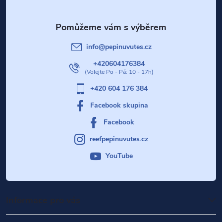
p
a
i
t
s
info
@
pepinuvutes.cz
u
í
+420604176384
+420 604 176 384
Facebook skupina
Facebook
reefpepinuvutes.cz
YouTube
Informace pro vás