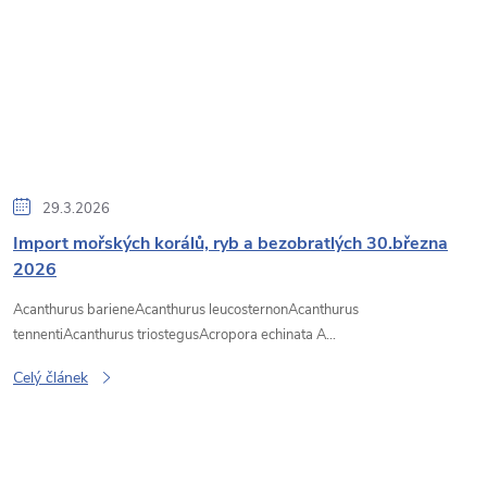
29.3.2026
Import mořských korálů, ryb a bezobratlých 30.března
2026
Acanthurus barieneAcanthurus leucosternonAcanthurus
tennentiAcanthurus triostegusAcropora echinata A...
Celý článek