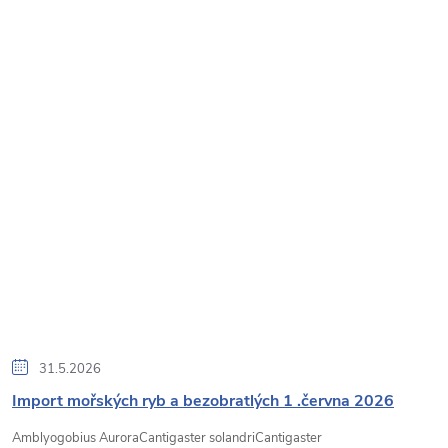
31.5.2026
Import mořských ryb a bezobratlých 1 .června 2026
Amblyogobius AuroraCantigaster solandriCantigaster