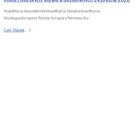
Import mořských, korálů a bezobratlých 24.března 2026
Acanthurus leucosternonAcanthurus lineatusAcanthurus
triostegusAcropora florida Acropora formosa Acr...
Celý článek