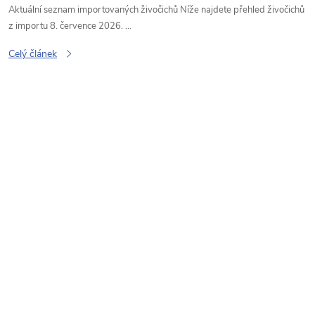
ů
Aktuální seznam importovaných živočichů Níže najdete přehled živočichů
z importu 8. července 2026. ...
Celý článek