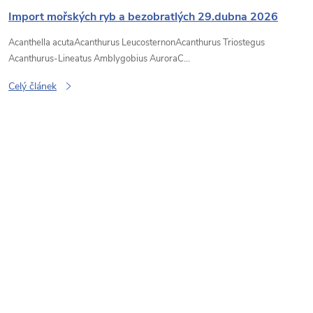
Import mořských ryb a bezobratlých 29.dubna 2026
Acanthella acutaAcanthurus LeucosternonAcanthurus Triostegus
Acanthurus-Lineatus Amblygobius AuroraC...
Celý článek