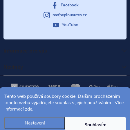
Facebook
reefpepinuvutes.cz
YouTube
Informace pro vás
Novinky
Tento web používá soubory cookie. Dalším procházením
tohoto webu vyjadřujete souhlas s jejich používáním.. Více
informací
zde
.
Copyright 2026
Mořské akvárium Pepinův útes
. Všechna práva
vyhrazena.
Nastavení
Souhlasím
Vytvořil Shoptet