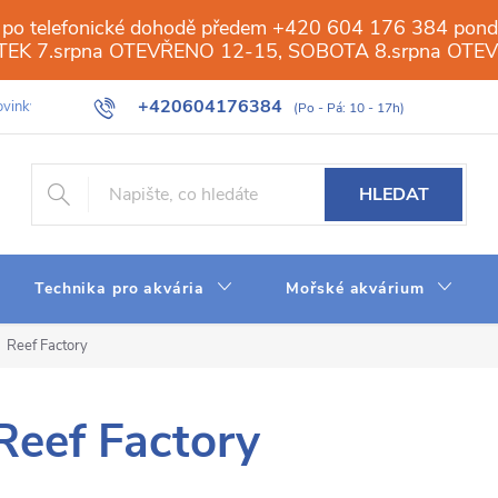
 po telefonické dohodě předem +420 604 176 384 ponděl
PÁTEK 7.srpna OTEVŘENO 12-15, SOBOTA 8.srpna OTE
+420604176384
vinky
Galerie
Obchod
Web
Slovník pojmů
Reverzn
HLEDAT
Technika pro akvária
Mořské akvárium
Reef Factory
Reef Factory