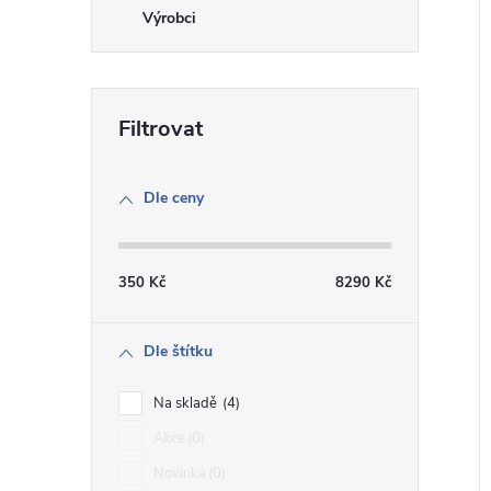
Dle ceny
350
Kč
8290
Kč
Dle štítku
Na skladě
4
Akce
0
Novinka
0