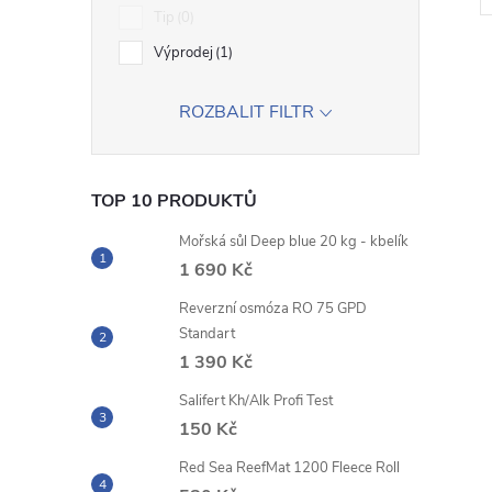
Tip
0
Výprodej
1
ROZBALIT FILTR
l
TOP 10 PRODUKTŮ
Mořská sůl Deep blue 20 kg - kbelík
1 690 Kč
Reverzní osmóza RO 75 GPD
Standart
1 390 Kč
í
Salifert Kh/Alk Profi Test
150 Kč
Red Sea ReefMat 1200 Fleece Roll