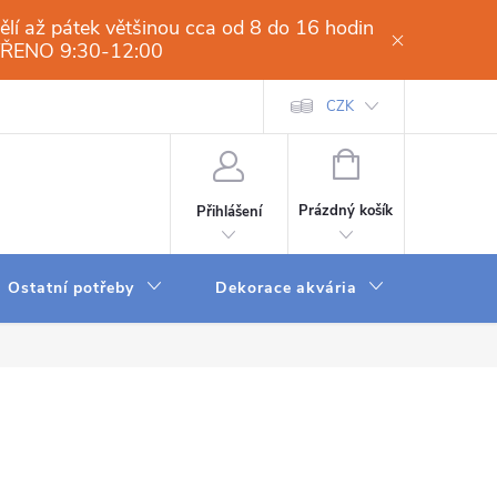
í až pátek většinou cca od 8 do 16 hodin
VŘENO 9:30-12:00
í osmóza-filtrace vody.cz
Obchodní podmínky
CZK
Dodací a platební 
NÁKUPNÍ
KOŠÍK
Prázdný košík
Přihlášení
Ostatní potřeby
Dekorace akvária
Krmení