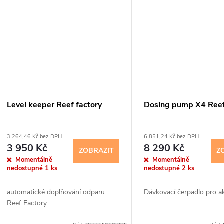
t
ů
Level keeper Reef factory
Dosing pump X4 Reef
3 264,46 Kč bez DPH
6 851,24 Kč bez DPH
3 950 Kč
8 290 Kč
ZOBRAZIT
Z
Momentálně
Momentálně
nedostupné
1 ks
nedostupné
2 ks
automatické doplňování odparu
Dávkovací čerpadlo pro ak
Reef Factory