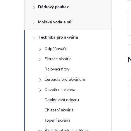
Dárkový poukaz
s
Mořská voda a sůl
t
Technika pro akvária
r
Odpěňovače
a
Filtrace akvária
n
Rolovací filtry
Čerpadla pro akvárium
n
Osvětlení akvária
í
Doplňování odparu
Chlazení akvária
p
Topení akvária
a
Řídící,kontrolní systémy