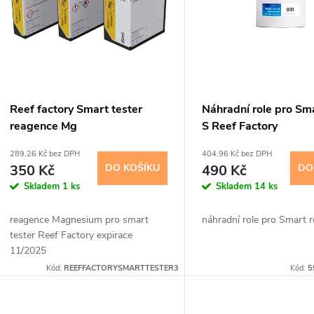
p
p
s
r
p
Reef factory Smart tester
Náhradní role pro Sma
o
reagence Mg
S Reef Factory
r
289,26 Kč bez DPH
404,96 Kč bez DPH
d
350 Kč
DO KOŠÍKU
490 Kč
DO
o
Skladem
1 ks
Skladem
14 ks
u
d
reagence Magnesium pro smart
náhradní role pro Smart ro
k
tester Reef Factory expirace
u
11/2025
t
Kód:
REEFFACTORYSMARTTESTER3
Kód:
5
k
ů