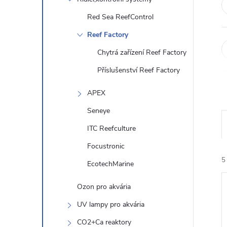
n
Red Sea ReefControl
Reef Factory
e
Chytrá zařízení Reef Factory
l
Příslušenství Reef Factory
APEX
Seneye
ITC Reefculture
Focustronic
5
EcotechMarine
Ozon pro akvária
UV lampy pro akvária
CO2+Ca reaktory