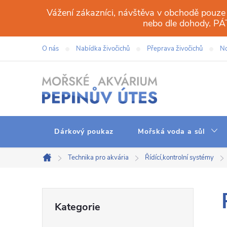
Přejít
Vážení zákazníci, návštěva v obchodě pouze
na
nebo dle dohody. 
obsah
O nás
Nabídka živočichů
Přeprava živočichů
No
Dárkový poukaz
Mořská voda a sůl
Technika pro akvária
Řídící,kontrolní systémy
Domů
P
Přeskočit
Kategorie
kategorie
o