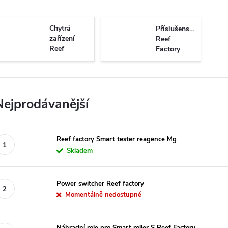
Chytrá
Příslušenství
zařízení
Reef
Reef
Factory
Factory
Nejprodávanější
Reef factory Smart tester reagence Mg
Skladem
Power switcher Reef factory
Momentálně nedostupné
Náhradní role pro Smart roller S Reef Factory