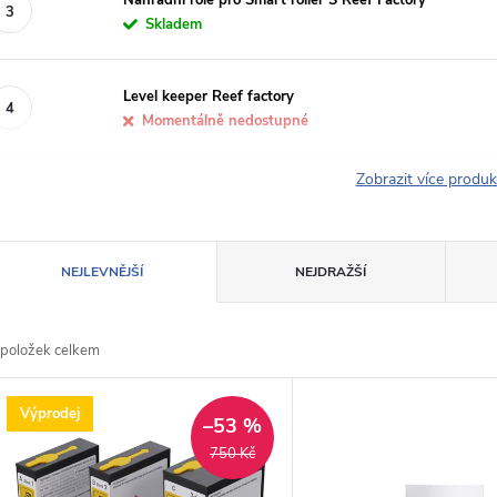
Skladem
Level keeper Reef factory
Momentálně nedostupné
Zobrazit více produ
Ř
NEJLEVNĚJŠÍ
NEJDRAŽŠÍ
a
položek celkem
z
V
Výprodej
e
–53 %
ý
750 Kč
n