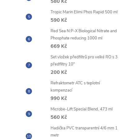
r
580 Kč
Tropic Marin Elimi Phos Rapid 500 ml
590 Kč
Red Sea N:P-X Biological Nitrate and
Phosphate reducing 1000 ml
669 Kč
Set vložek předfiltrů pro velké RO s 3
předfiltry 10"
200 Kč
Refraktometr ATC s teplotní
i
kompenzací
990 Kč
Microbe-Lift Special Blend, 473 ml
560 Kč
Hadička PVC transparentní 4/6 mm 1
metr