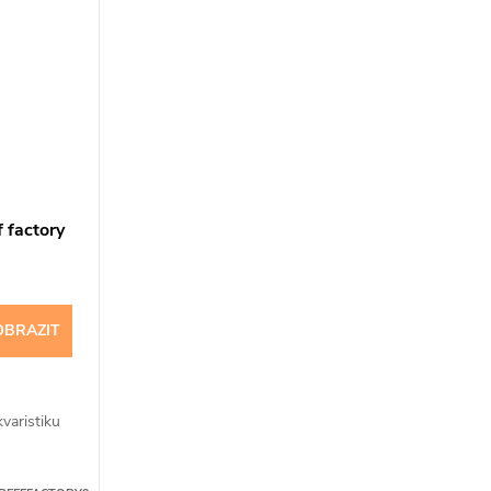
 factory
OBRAZIT
varistiku