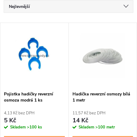
Ř
Nejlevnější
a
Nejdražší
V
Nejprodávanější
z
ý
Abecedně
e
p
n
i
í
s
p
Pojistka hadičky reverzní
Hadička reverzní osmozy bílá
osmoza modrá 1 ks
1 metr
p
r
4,13 Kč bez DPH
11,57 Kč bez DPH
r
5 Kč
14 Kč
o
Skladem
>100 ks
Skladem
>100 metr
o