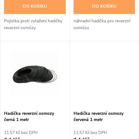
d
DO KOŠÍKU
DO KOŠÍKU
d
u
Pojistka proti vytažení hadičky
náhradní hadička pro reverzní
u
reverzní osmózy.
osmózu
k
k
t
t
ů
ů
Hadička reverzní osmozy
Hadička reverzní osmozy
černá 1 metr
červená 1 metr
11,57 Kč bez DPH
11,57 Kč bez DPH