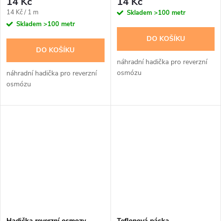
14 Kč
14 Kč
Měrná
14 Kč / 1 m
Skladem
>100 metr
cena:
Skladem
>100 metr
DO KOŠÍKU
DO KOŠÍKU
náhradní hadička pro reverzní
osmózu
náhradní hadička pro reverzní
osmózu
Hadička reverzní osmozy
Teflonová páska