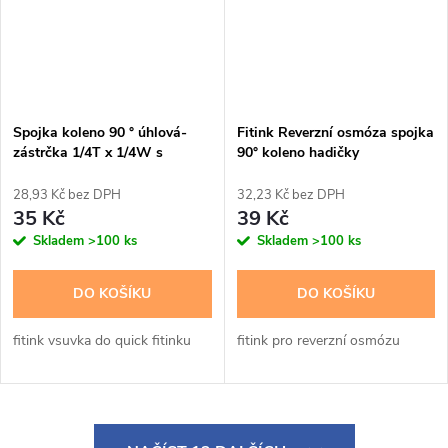
Spojka koleno 90 ° úhlová-
Fitink Reverzní osmóza spojka
zástrčka 1/4T x 1/4W s
90° koleno hadičky
pojistkou
28,93 Kč bez DPH
32,23 Kč bez DPH
35 Kč
39 Kč
Skladem
>100 ks
Skladem
>100 ks
DO KOŠÍKU
DO KOŠÍKU
fitink vsuvka do quick fitinku
fitink pro reverzní osmózu
O