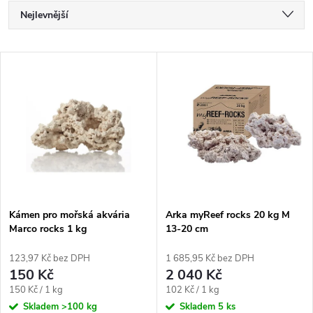
Ř
Nejlevnější
a
Nejdražší
V
Nejprodávanější
z
ý
Abecedně
e
p
n
i
í
s
p
Kámen pro mořská akvária
Arka myReef rocks 20 kg M
Marco rocks 1 kg
13-20 cm
p
r
123,97 Kč bez DPH
1 685,95 Kč bez DPH
r
150 Kč
2 040 Kč
o
Měrná
Měrná
150 Kč / 1 kg
102 Kč / 1 kg
o
cena:
cena:
Skladem
>100 kg
Skladem
5 ks