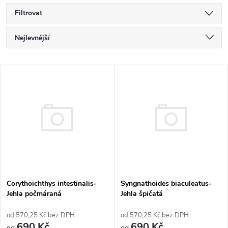
Filtrovat
Ř
Nejlevnější
a
Nejdražší
V
Nejprodávanější
z
ý
Abecedně
e
p
n
i
í
s
Corythoichthys intestinalis-
Syngnathoides biaculeatus-
p
Jehla počmáraná
Jehla špičatá
p
r
570,25 Kč bez DPH
570,25 Kč bez DPH
690 Kč
690 Kč