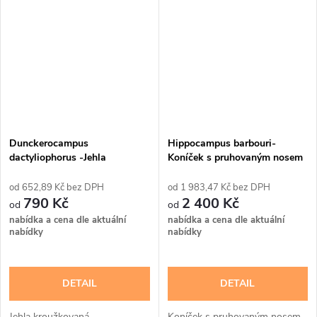
Dunckerocampus
Hippocampus barbouri-
dactyliophorus -Jehla
Koníček s pruhovaným nosem
kroužkovaná
652,89 Kč bez DPH
1 983,47 Kč bez DPH
790 Kč
2 400 Kč
nabídka a cena dle aktuální
nabídka a cena dle aktuální
nabídky
nabídky
DETAIL
DETAIL
Jehla kroužkovaná
Koníček s pruhovaným nosem