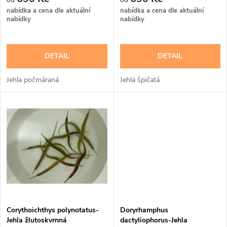
r
o
nabídka a cena dle aktuální
nabídka a cena dle aktuální
o
nabídky
nabídky
d
d
DETAIL
DETAIL
u
u
Jehla počmáraná
Jehla špičatá
k
k
t
t
ů
ů
Corythoichthys polynotatus-
Doryrhamphus
Jehla žlutoskvrnná
dactyliophorus-Jehla