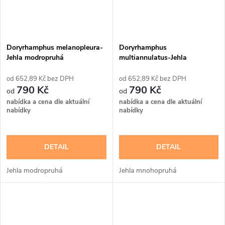
Doryrhamphus melanopleura-
Doryrhamphus
Jehla modropruhá
multiannulatus-Jehla
mnohopruhá
652,89 Kč bez DPH
652,89 Kč bez DPH
790 Kč
790 Kč
nabídka a cena dle aktuální
nabídka a cena dle aktuální
nabídky
nabídky
DETAIL
DETAIL
Jehla modropruhá
Jehla mnohopruhá