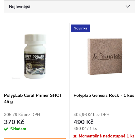
Ř
Nejlevnější
a
Nejdražší
V
Novinka
Nejprodávanější
z
ý
Abecedně
e
p
n
i
í
s
p
PolypLab Coral Primer SHOT
Polyplab Genesis Rock - 1 kus
45 g
p
r
305,79 Kč bez DPH
404,96 Kč bez DPH
r
370 Kč
490 Kč
o
Měrná
490 Kč / 1 ks
Skladem
o
cena:
Momentálně nedostupné
1 ks