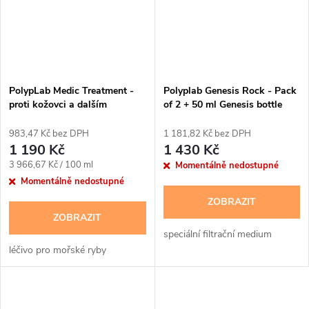
PolypLab Medic Treatment -
Polyplab Genesis Rock - Pack
proti kožovci a dalším
of 2 + 50 ml Genesis bottle
parazitům, 30ml
983,47 Kč bez DPH
1 181,82 Kč bez DPH
1 190 Kč
1 430 Kč
Měrná
3 966,67 Kč / 100 ml
Momentálně nedostupné
cena:
Momentálně nedostupné
ZOBRAZIT
ZOBRAZIT
speciální filtrační medium
léčivo pro mořské ryby