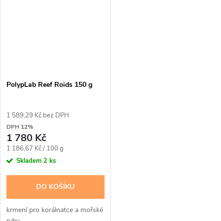
PolypLab Reef Roids 150 g
1 589,29 Kč bez DPH
DPH 12%
1 780 Kč
Měrná
1 186,67 Kč / 100 g
cena:
Skladem
2 ks
DO KOŠÍKU
krmení pro korálnatce a mořské
ryby