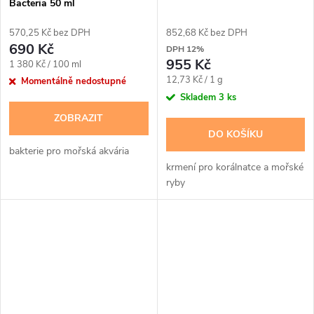
Bacteria 50 ml
570,25 Kč bez DPH
852,68 Kč bez DPH
690 Kč
DPH 12%
955 Kč
Měrná
1 380 Kč / 100 ml
Měrná
cena:
12,73 Kč / 1 g
Momentálně nedostupné
cena:
Skladem
3 ks
ZOBRAZIT
DO KOŠÍKU
bakterie pro mořská akvária
krmení pro korálnatce a mořské
ryby