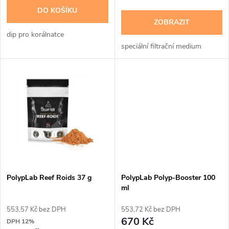
d
DO KOŠÍKU
d
ZOBRAZIT
u
dip pro korálnatce
u
speciální filtrační medium
k
k
t
t
ů
ů
PolypLab Reef Roids 37 g
PolypLab Polyp-Booster 100
ml
553,57 Kč bez DPH
553,72 Kč bez DPH
670 Kč
DPH 12%