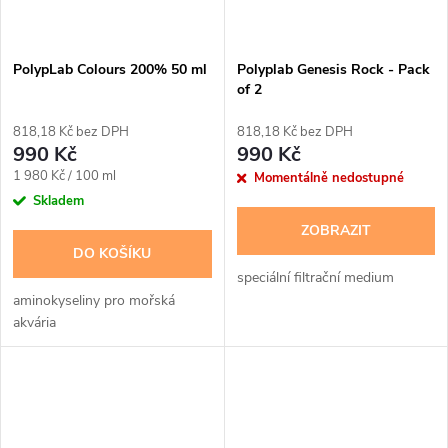
PolypLab Colours 200% 50 ml
Polyplab Genesis Rock - Pack
of 2
818,18 Kč bez DPH
818,18 Kč bez DPH
990 Kč
990 Kč
Měrná
1 980 Kč / 100 ml
Momentálně nedostupné
cena:
Skladem
ZOBRAZIT
DO KOŠÍKU
speciální filtrační medium
aminokyseliny pro mořská
akvária