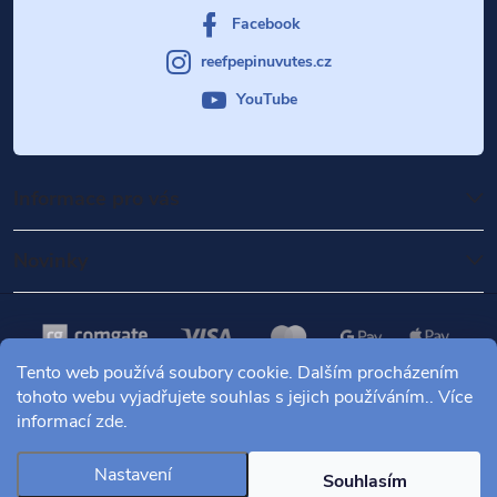
Facebook
reefpepinuvutes.cz
YouTube
Informace pro vás
Novinky
Tento web používá soubory cookie. Dalším procházením
tohoto webu vyjadřujete souhlas s jejich používáním.. Více
informací
zde
.
Copyright 2026
Mořské akvárium Pepinův útes
. Všechna práva
vyhrazena.
Nastavení
Souhlasím
Vytvořil Shoptet