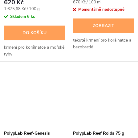
620 Kč
Měrná
670 Kč / 100 ml
Měrná
cena:
1 675,68 Kč / 100 g
Momentálně nedostupné
cena:
Skladem
6 ks
ZOBRAZIT
DO KOŠÍKU
tekuté krmení pro korálnatce a
bezobratlé
krmení pro korálnatce a mořské
ryby
PolypLab Reef-Genesis
PolypLab Reef Roids 75 g