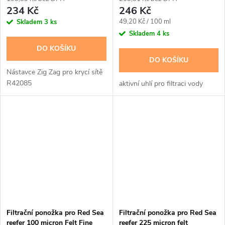
234 Kč
246 Kč
Měrná
49,20 Kč / 100 ml
Skladem
3 ks
cena:
Skladem
4 ks
DO KOŠÍKU
DO KOŠÍKU
Nástavce Zig Zag pro krycí sítě
R42085
aktivní uhlí pro filtraci vody
Filtrační ponožka pro Red Sea
Filtrační ponožka pro Red Sea
reefer 100 micron Felt Fine
reefer 225 micron felt