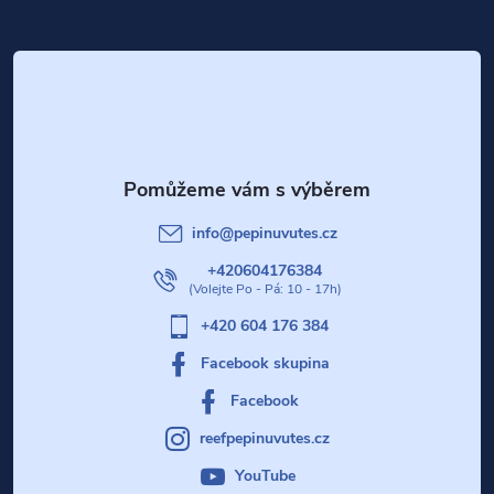
Z
i
á
s
p
u
a
t
info
@
pepinuvutes.cz
í
+420604176384
+420 604 176 384
Facebook skupina
Facebook
reefpepinuvutes.cz
YouTube