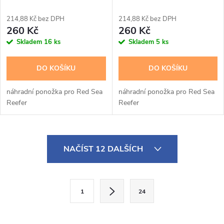
polish
214,88 Kč bez DPH
214,88 Kč bez DPH
260 Kč
260 Kč
Skladem
16 ks
Skladem
5 ks
DO KOŠÍKU
DO KOŠÍKU
náhradní ponožka pro Red Sea
náhradní ponožka pro Red Sea
Reefer
Reefer
O
NAČÍST 12 DALŠÍCH
v
l
S
1
24
t
á
r