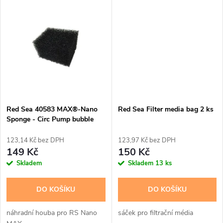
k
t
t
ů
ů
Red Sea 40583 MAX®-Nano
Red Sea Filter media bag 2 ks
Sponge - Circ Pump bubble
trap
123,14 Kč bez DPH
123,97 Kč bez DPH
149 Kč
150 Kč
Skladem
Skladem
13 ks
DO KOŠÍKU
DO KOŠÍKU
náhradní houba pro RS Nano
sáček pro filtrační média