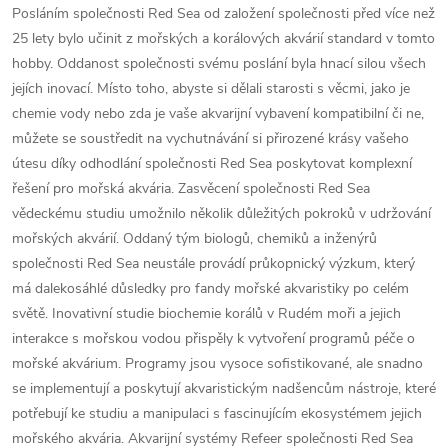
Posláním společnosti Red Sea od založení společnosti před více než
25 lety bylo učinit z mořských a korálových akvárií standard v tomto
hobby. Oddanost společnosti svému poslání byla hnací silou všech
jejích inovací. Místo toho, abyste si dělali starosti s věcmi, jako je
chemie vody nebo zda je vaše akvarijní vybavení kompatibilní či ne,
můžete se soustředit na vychutnávání si přirozené krásy vašeho
útesu díky odhodlání společnosti Red Sea poskytovat komplexní
řešení pro mořská akvária. Zasvěcení společnosti Red Sea
vědeckému studiu umožnilo několik důležitých pokroků v udržování
mořských akvárií. Oddaný tým biologů, chemiků a inženýrů
společnosti Red Sea neustále provádí průkopnický výzkum, který
má dalekosáhlé důsledky pro fandy mořské akvaristiky po celém
světě. Inovativní studie biochemie korálů v Rudém moři a jejich
interakce s mořskou vodou přispěly k vytvoření programů péče o
mořské akvárium. Programy jsou vysoce sofistikované, ale snadno
se implementují a poskytují akvaristickým nadšencům nástroje, které
potřebují ke studiu a manipulaci s fascinujícím ekosystémem jejich
mořského akvária. Akvarijní systémy Refeer společnosti Red Sea