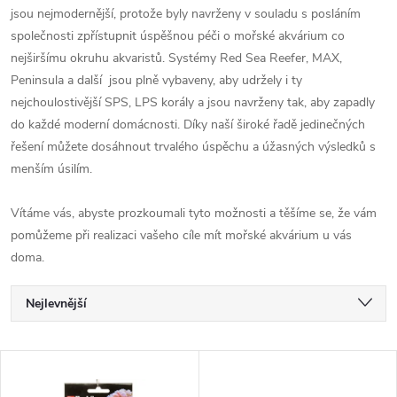
jsou nejmodernější, protože byly navrženy v souladu s posláním
společnosti zpřístupnit úspěšnou péči o mořské akvárium co
nejširšímu okruhu akvaristů. Systémy Red Sea Reefer, MAX,
Peninsula a další jsou plně vybaveny, aby udržely i ty
nejchoulostivější SPS, LPS korály a jsou navrženy tak, aby zapadly
do každé moderní domácnosti. Díky naší široké řadě jedinečných
řešení můžete dosáhnout trvalého úspěchu a úžasných výsledků s
menším úsilím.
Vítáme vás, abyste prozkoumali tyto možnosti a těšíme se, že vám
pomůžeme při realizaci vašeho cíle mít mořské akvárium u vás
doma.
Ř
Nejlevnější
a
Nejdražší
V
Nejprodávanější
z