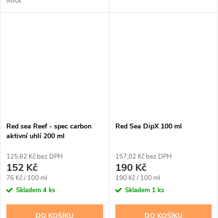
MAX
Red sea Reef - spec carbon
Red Sea DipX 100 ml
aktivní uhlí 200 ml
125,62 Kč bez DPH
157,02 Kč bez DPH
152 Kč
190 Kč
Měrná
Měrná
76 Kč / 100 ml
190 Kč / 100 ml
cena:
cena:
Skladem
4 ks
Skladem
1 ks
DO KOŠÍKU
DO KOŠÍKU