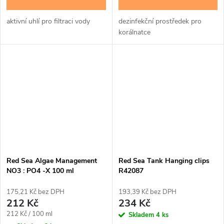
aktivní uhlí pro filtraci vody
dezinfekční prostředek pro
korálnatce
Red Sea Algae Management
Red Sea Tank Hanging clips
NO3 : PO4 -X 100 ml
R42087
175,21 Kč bez DPH
193,39 Kč bez DPH
212 Kč
234 Kč
Měrná
212 Kč / 100 ml
Skladem
4 ks