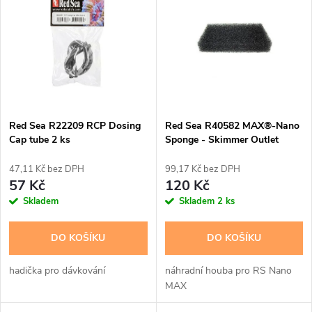
ý
Abecedně
e
p
n
i
í
s
p
Red Sea R22209 RCP Dosing
Red Sea R40582 MAX®-Nano
Cap tube 2 ks
Sponge - Skimmer Outlet
p
r
47,11 Kč bez DPH
99,17 Kč bez DPH
r
57 Kč
120 Kč
o
Skladem
Skladem
2 ks
o
d
DO KOŠÍKU
DO KOŠÍKU
d
u
hadička pro dávkování
náhradní houba pro RS Nano
u
MAX
k