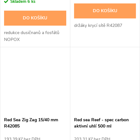
cena:
Skladem
6 ks
DO KOŠÍKU
DO KOŠÍKU
držáky krycí sítě R42087
redukce dusičnanů a fosfátů
NOPOX
Red Sea Zig Zag 15/40 mm
Red sea Reef - spec carbon
R42085
aktivní uhlí 500 ml
193,39 Kč bez DPH
203,31 Kč bez DPH