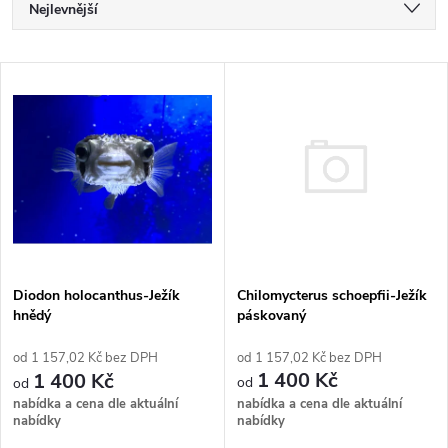
Ř
Nejlevnější
a
Nejdražší
V
Nejprodávanější
z
ý
Abecedně
e
p
n
i
í
s
Chilomycterus schoepfii-Ježík
p
Diodon holocanthus-Ježík
páskovaný
hnědý
p
r
1 157,02 Kč bez DPH
1 157,02 Kč bez DPH
r
1 400 Kč
1 400 Kč
o
nabídka a cena dle aktuální
nabídka a cena dle aktuální
o
nabídky
nabídky