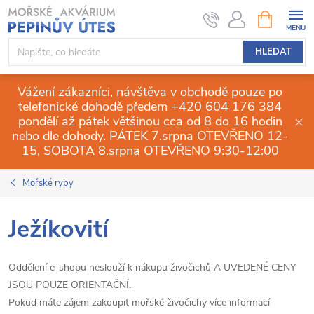
Přejít
NÁKUPNÍ
KOŠÍK
na
obsah
HLEDAT
Vážení zákazníci, návštěva v obchodě pouze po
telefonické dohodě předem +420 604 176 384
pondělí až pátek většinou cca od 8 do 16 hodin
nebo dle dohody. PÁTEK 7.srpna OTEVŘENO 12-
15, SOBOTA 8.srpna OTEVŘENO 9:30-12:00
Mořské ryby
Ježíkovití
Oddělení e-shopu neslouží k nákupu živočichů A UVEDENÉ CENY
JSOU POUZE ORIENTAČNÍ.
Pokud máte zájem zakoupit mořské živočichy více informací