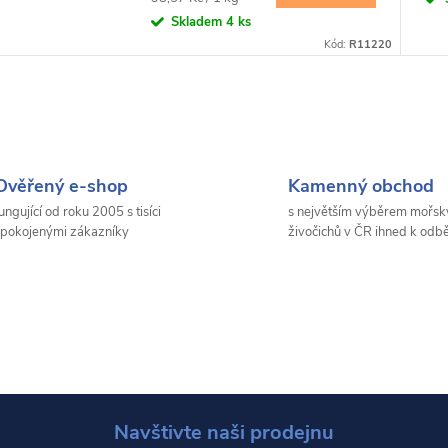
cena:
Skladem
4 ks
Kód:
R11220
Ověřený e-shop
Kamenný obchod
ungující od roku 2005 s tisíci
s největším výběrem mořsk
pokojenými zákazníky
živočichů v ČR ihned k odb
Navštivte naši prodejnu