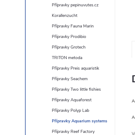
Přípravky pepinuvutes.cz
n
Korallenzucht
e
Přípravky Fauna Marin
Přípravky Prodibio
l
Přípravky Grotech
TRITON metoda
Přípravky Preis aquaristik
Přípravky Seachem
Přípravky Two little fishies
Přípravky Aquaforest
A
Přípravky Polyp Lab
A
Přípravky Aquarium systems
Přípravky Reef Factory
V