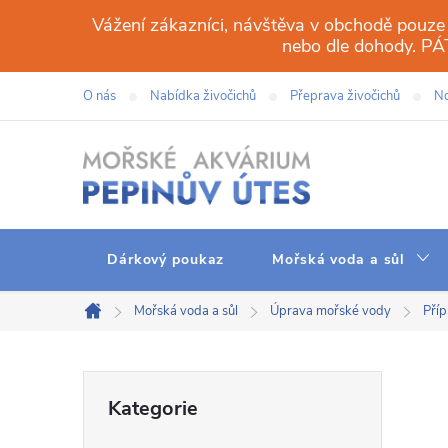
Přejít
Vážení zákazníci, návštěva v obchodě pouze
na
nebo dle dohody. 
obsah
O nás
Nabídka živočichů
Přeprava živočichů
No
Dárkový poukaz
Mořská voda a sůl
Mořská voda a sůl
Úprava mořské vody
Pří
Domů
P
Přeskočit
Kategorie
kategorie
o