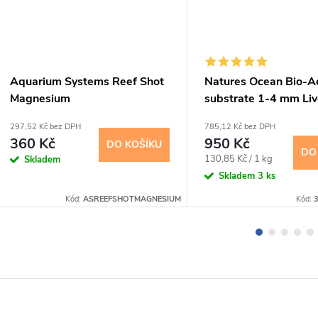
Aquarium Systems Reef Shot
Natures Ocean Bio-Ac
Magnesium
substrate 1-4 mm Li
7,26 kg
297,52 Kč bez DPH
785,12 Kč bez DPH
360 Kč
950 Kč
DO KOŠÍKU
DO
Měrná
130,85 Kč / 1 kg
Skladem
cena:
Skladem
3 ks
Kód:
ASREEFSHOTMAGNESIUM
Kód: