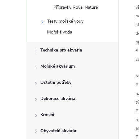
Přípravky Royal Nature
v
p
Testy mořské vody
s
Mořská voda
d
p
Technika pro akvária
S
z
Mořské akvárium
N
Ostatní potřeby
P
n
Dekorace akvária
t
P
Krmení
r
a
Obyvatelé akvária
P