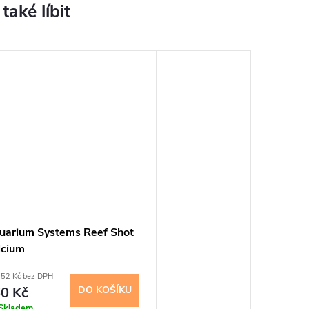
uarium Systems Reef Shot
lcium
,52 Kč bez DPH
0 Kč
DO KOŠÍKU
Skladem