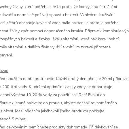
šechny živiny, které potřebují. Je to proto, že korály jsou filtračními
odavači a normálně požívají spoustu bakterií. Vzhledem k užívání
terilizátorů obsahuje kavarijní voda málo bakterií, a proto je potřeba
ostat živiny zpět pomocí doporučeného krmiva. Přípravek kombinuje výb
rospěšných bakterií a širokou škálu vitamínů, které pak koráli pohltí.
měs vitamínů a dalších živin využijí a vrátí jim zdravé přirozené
barvení.
ávod
řed použitím dobře protřepejte. Každý druhý den přidejte 20 ml přípravk
a 200 litrů vody. K udržení optimální kvality vody se doporučuje
ýdenní výměna 10-20 % vody za použití soli Reef Evolution.
řípravek jemně nalévejte do proudu, abyste dosáhli rovnoměrného
ozložení. Mezi přidáním jakéhokoli jiného produktu počkejte
lespoň 5 minut.
řed dávkováním nemíchejte produkty dohromady. Při dávkování se