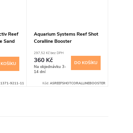
tiv Reef
Aquarium Systems Reef Shot
Aquariu
ve Sand
Coralline Booster
Stronti
297,52 Kč bez DPH
297,52 Kč 
360 Kč
360 K
DO KOŠÍKU
 KOŠÍKU
Měrná
15 Kč / 1 
Na objednávku 3-
14 dní
cena:
Sklad
31371-9211-11
Kód:
ASREEFSHOTCORALLINEBOOSTER