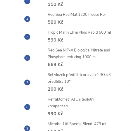
150 Kč
Red Sea ReefMat 1200 Fleece Roll
580 Kč
Tropic Marin Elimi Phos Rapid 500 ml
ystems Reef Shot
Aktivní uhlí Grotech Coco
590 Kč
carbon 1000 ml
Red Sea N:P-X Biological Nitrate and
DPH
297,52 Kč bez DPH
Phosphate reducing 1000 ml
360 Kč
DO KOŠÍKU
DO KOŠÍKU
669 Kč
Měrná
36 Kč / 100 ml
cena:
 ks
Skladem
7 ks
Set vložek předfiltrů pro velké RO s 3
předfiltry 10"
ód:
ASREEFSHOTSTRONTIUM
Kód:
GR66
200 Kč
Refraktometr ATC s teplotní
kompenzací
990 Kč
Microbe-Lift Special Blend, 473 ml