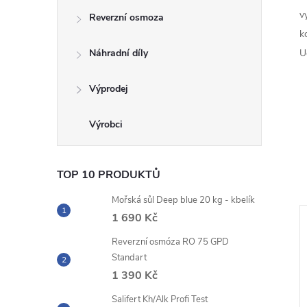
v
Reverzní osmoza
k
Náhradní díly
U
Výprodej
TOP 10 PRODUKTŮ
Mořská sůl Deep blue 20 kg - kbelík
1 690 Kč
Reverzní osmóza RO 75 GPD
Standart
1 390 Kč
Salifert Kh/Alk Profi Test