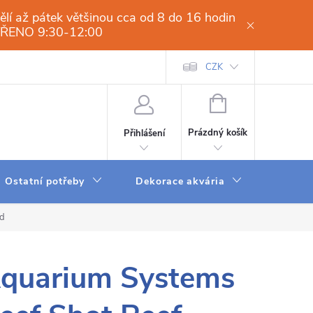
í až pátek většinou cca od 8 do 16 hodin
VŘENO 9:30-12:00
í osmóza-filtrace vody.cz
Obchodní podmínky
CZK
Dodací a platební 
NÁKUPNÍ
KOŠÍK
Prázdný košík
Přihlášení
Ostatní potřeby
Dekorace akvária
Krmení
od
quarium Systems