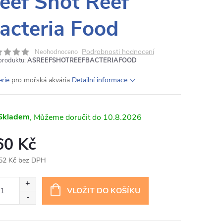
eef Shot Reef
acteria Food
Podrobnosti hodnocení
Neohodnoceno
produktu:
ASREEFSHOTREEFBACTERIAFOOD
erie
pro mořská akvária
Detailní informace
Skladem
10.8.2026
60 Kč
52 Kč bez DPH
ná
:
VLOŽIT DO KOŠÍKU