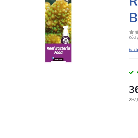
R
B
Kód 
bakt
3
297,
Měr
cena