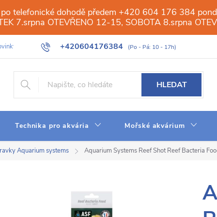
 po telefonické dohodě předem +420 604 176 384 ponděl
PÁTEK 7.srpna OTEVŘENO 12-15, SOBOTA 8.srpna OTE
+420604176384
vinky
Galerie
Obchod
Web
Slovník pojmů
Reverzn
HLEDAT
Technika pro akvária
Mořské akvárium
pravky Aquarium systems
Aquarium Systems Reef Shot Reef Bacteria Fo
A