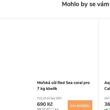
Mořská sůl Red Sea coral pro
Aq
7 kg kbelík
Ca
570,25 Kč bez DPH
297
690 Kč
36
DO KOŠÍKU
Měrná
98,57 Kč / 1 kg