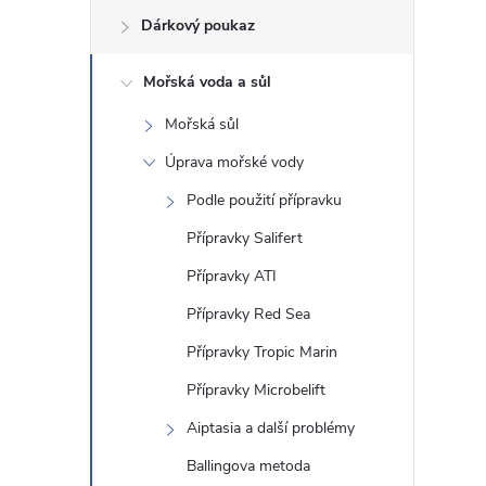
Dárkový poukaz
s
Mořská voda a sůl
t
Mořská sůl
r
Úprava mořské vody
a
Podle použití přípravku
Přípravky Salifert
n
Přípravky ATI
n
Přípravky Red Sea
Přípravky Tropic Marin
í
Přípravky Microbelift
p
Aiptasia a další problémy
a
Ballingova metoda