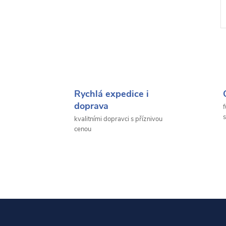
Rychlá expedice i
doprava
f
s
kvalitními dopravci s příznivou
cenou