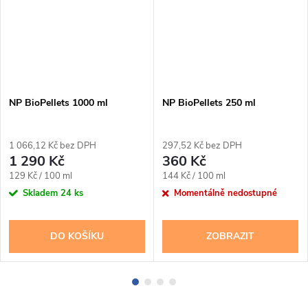
NP BioPellets 1000 ml
NP BioPellets 250 ml
1 066,12 Kč bez DPH
297,52 Kč bez DPH
1 290 Kč
360 Kč
Měrná
Měrná
129 Kč / 100 ml
144 Kč / 100 ml
cena:
cena:
Skladem
24 ks
Momentálně nedostupné
DO KOŠÍKU
ZOBRAZIT