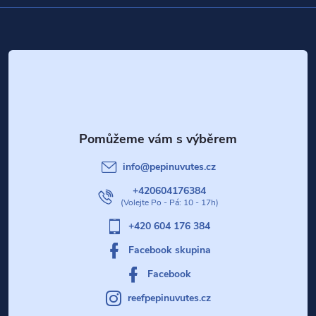
Z
á
p
a
t
info
@
pepinuvutes.cz
í
+420604176384
+420 604 176 384
Facebook skupina
Facebook
reefpepinuvutes.cz