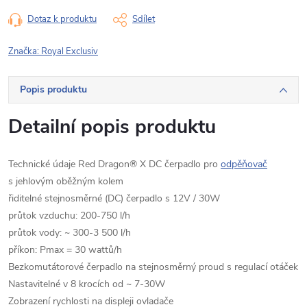
Dotaz k produktu
Sdílet
Značka:
Royal Exclusiv
Popis produktu
Detailní popis produktu
Technické údaje Red Dragon® X DC čerpadlo pro
odpěňovač
s jehlovým oběžným kolem
řiditelné stejnosměrné (DC) čerpadlo s 12V / 30W
průtok vzduchu: 200-750 l/h
průtok vody: ~ 300-3 500 l/h
příkon: Pmax = 30 wattů/h
Bezkomutátorové čerpadlo na stejnosměrný proud s regulací otáček
Nastavitelné v 8 krocích od ~ 7-30W
Zobrazení rychlosti na displeji ovladače