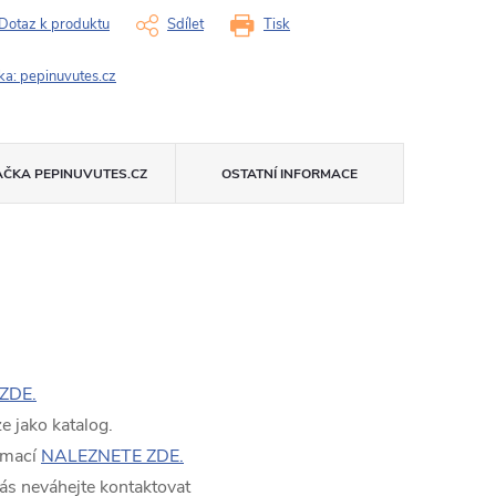
Dotaz k produktu
Sdílet
Tisk
ka:
pepinuvutes.cz
AČKA
PEPINUVUTES.CZ
OSTATNÍ INFORMACE
ZDE.
 jako katalog.
rmací
NALEZNETE ZDE.
ás neváhejte kontaktovat