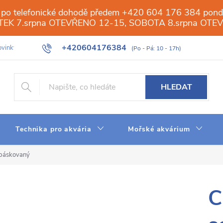
 po telefonické dohodě předem +420 604 176 384 ponděl
PÁTEK 7.srpna OTEVŘENO 12-15, SOBOTA 8.srpna OTE
+420604176384
vinky
Galerie
Obchod
Web
Slovník pojmů
Reverzn
HLEDAT
Technika pro akvária
Mořské akvárium
 páskovaný
C