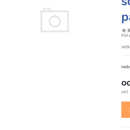
s
p
Kód 
Ježí
nab
1
Měr
cena