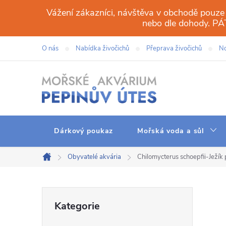
Přejít
Vážení zákazníci, návštěva v obchodě pouze
na
nebo dle dohody. 
obsah
O nás
Nabídka živočichů
Přeprava živočichů
No
Dárkový poukaz
Mořská voda a sůl
Obyvatelé akvária
Chilomycterus schoepfii-Ježík
Domů
P
Přeskočit
Kategorie
kategorie
o