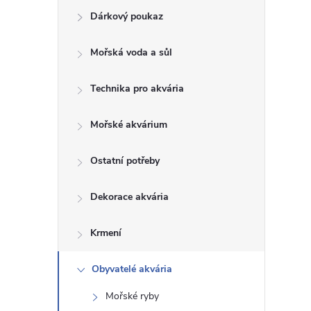
Dárkový poukaz
s
Mořská voda a sůl
t
Technika pro akvária
r
a
Mořské akvárium
n
Ostatní potřeby
n
Dekorace akvária
í
Krmení
p
Obyvatelé akvária
Mořské ryby
a