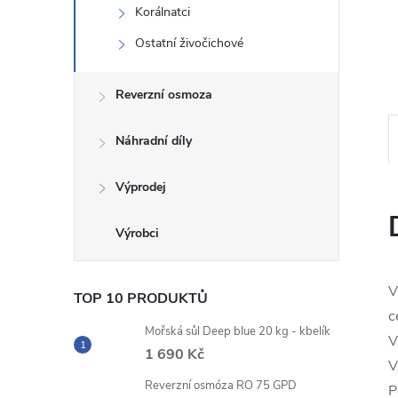
Korálnatci
n
Ostatní živočichové
e
Reverzní osmoza
l
Náhradní díly
Výprodej
V
TOP 10 PRODUKTŮ
c
Mořská sůl Deep blue 20 kg - kbelík
V
1 690 Kč
V
Reverzní osmóza RO 75 GPD
P