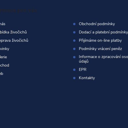
ormace pro vás
nás
Obchodní podmínky
bídka živočichů
Dodací a platební podmínky
eprava živočichů
Přijímáme on-line platby
vinky
Podmínky vrácení peněz
Informace o zpracování os
erie
údajů
chod
EPR
eb
Kontakty