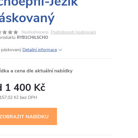
choepfii-Ježík
áskovaný
Podrobnosti hodnocení
Neohodnoceno
produktu:
RYB1CHILSCHO
k páskovaný
Detailní informace
ídka a cena dle aktuální nabídky
1 400 Kč
 157,02 Kč bez DPH
ná
: