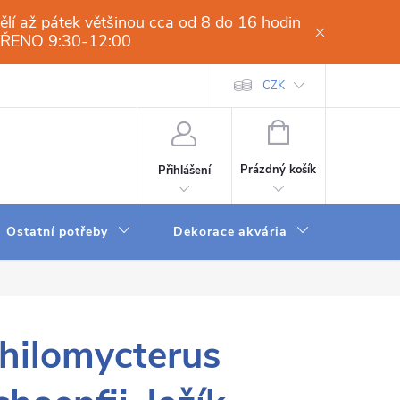
í až pátek většinou cca od 8 do 16 hodin
VŘENO 9:30-12:00
í osmóza-filtrace vody.cz
Obchodní podmínky
CZK
Dodací a platební 
NÁKUPNÍ
KOŠÍK
Prázdný košík
Přihlášení
Ostatní potřeby
Dekorace akvária
Krmení
hilomycterus