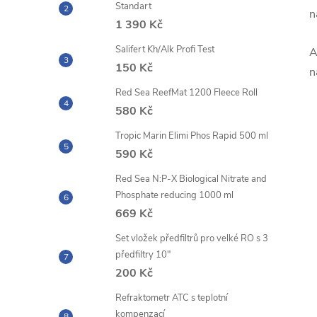
Standart
n
1 390 Kč
Salifert Kh/Alk Profi Test
A
150 Kč
n
Red Sea ReefMat 1200 Fleece Roll
580 Kč
Tropic Marin Elimi Phos Rapid 500 ml
590 Kč
Red Sea N:P-X Biological Nitrate and
Phosphate reducing 1000 ml
669 Kč
Set vložek předfiltrů pro velké RO s 3
předfiltry 10"
200 Kč
Refraktometr ATC s teplotní
kompenzací