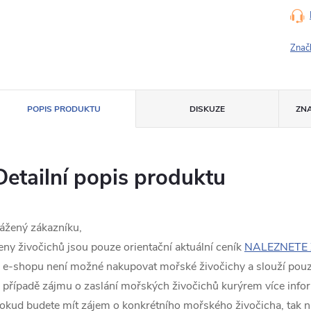
Znač
POPIS PRODUKTU
DISKUZE
ZN
Detailní popis produktu
ážený zákazníku,
eny živočichů jsou pouze orientační aktuální ceník
NALEZNETE 
 e-shopu není možné nakupovat mořské živočichy a slouží pouze
 případě zájmu o zaslání mořských živočichů kurýrem více info
okud budete mít zájem o konkrétního mořského živočicha, tak n