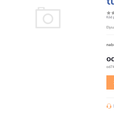
t
Kód 
Elys
nab
7
Měr
cena