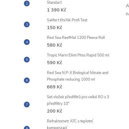
Standart
A
1 390 Kč
n
Salifert Kh/Alk Profi Test
150 Kč
Red Sea ReefMat 1200 Fleece Roll
580 Kč
Tropic Marin Elimi Phos Rapid 500 ml
590 Kč
Red Sea N:P-X Biological Nitrate and
Phosphate reducing 1000 ml
669 Kč
Set vložek předfiltrů pro velké RO s 3
předfiltry 10"
200 Kč
Refraktometr ATC s teplotní
kompenzací