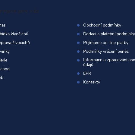
ormace pro vás
nás
Obchodní podmínky
bídka živočichů
Dodací a platební podmínky
eprava živočichů
Přijímáme on-line platby
vinky
Podmínky vrácení peněz
Informace o zpracování os
erie
údajů
chod
EPR
eb
Kontakty