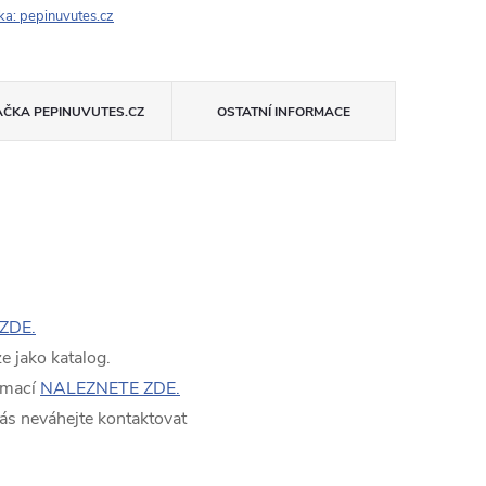
ka:
pepinuvutes.cz
AČKA
PEPINUVUTES.CZ
OSTATNÍ INFORMACE
ZDE.
 jako katalog.
rmací
NALEZNETE ZDE.
ás neváhejte kontaktovat