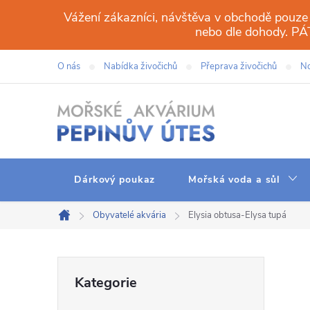
Přejít
Vážení zákazníci, návštěva v obchodě pouze
na
nebo dle dohody. 
obsah
O nás
Nabídka živočichů
Přeprava živočichů
No
Dárkový poukaz
Mořská voda a sůl
Obyvatelé akvária
Elysia obtusa-Elysa tupá
Domů
P
Přeskočit
Kategorie
kategorie
o