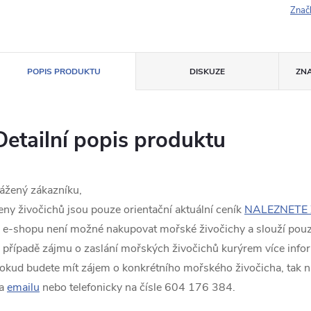
Znač
POPIS PRODUKTU
DISKUZE
ZN
Detailní popis produktu
ážený zákazníku,
eny živočichů jsou pouze orientační aktuální ceník
NALEZNETE 
 e-shopu není možné nakupovat mořské živočichy a slouží pouze
 případě zájmu o zaslání mořských živočichů kurýrem více info
okud budete mít zájem o konkrétního mořského živočicha, tak n
a
emailu
nebo telefonicky na čísle 604 176 384.