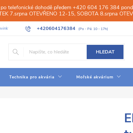
 po telefonické dohodě předem +420 604 176 384 ponděl
PÁTEK 7.srpna OTEVŘENO 12-15, SOBOTA 8.srpna OTE
+420604176384
vinky
Galerie
Obchod
Web
Slovník pojmů
Reverzn
HLEDAT
Technika pro akvária
Mořské akvárium
E