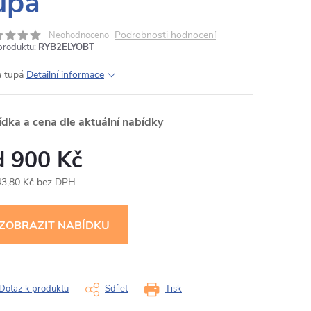
upá
Podrobnosti hodnocení
Neohodnoceno
produktu:
RYB2ELYOBT
a tupá
Detailní informace
ídka a cena dle aktuální nabídky
900 Kč
43,80 Kč bez DPH
ná
:
Dotaz k produktu
Sdílet
Tisk