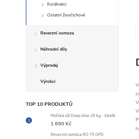
Korálnatci
n
Ostatní živočichové
e
Reverzní osmoza
l
Náhradní díly
Výprodej
V
c
V
TOP 10 PRODUKTŮ
V
Mořská sůl Deep blue 20 kg - kbelík
P
1 690 Kč
n
Reverzní osmóza RO 75 GPD