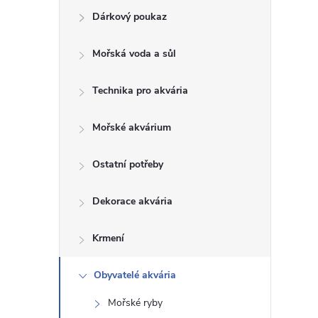
Dárkový poukaz
s
Mořská voda a sůl
t
Technika pro akvária
r
a
Mořské akvárium
n
Ostatní potřeby
n
Dekorace akvária
í
Krmení
p
Obyvatelé akvária
Mořské ryby
a