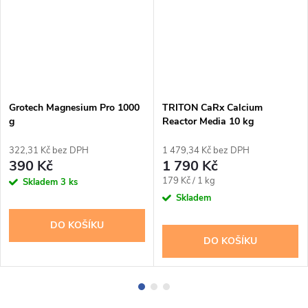
Grotech Magnesium Pro 1000
TRITON CaRx Calcium
g
Reactor Media 10 kg
322,31 Kč bez DPH
1 479,34 Kč bez DPH
390 Kč
1 790 Kč
Měrná
179 Kč / 1 kg
Skladem
3 ks
cena:
Skladem
DO KOŠÍKU
DO KOŠÍKU