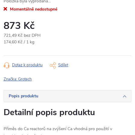
Položka byla vyprodána…
Momentálně nedostupné
873 Kč
721,49 Kč bez DPH
Měrná
174,60 Kč / 1 kg
cena:
Dotaz k produktu
Sdílet
Značka:
Grotech
Popis produktu
Detailní popis produktu
Přiměs do Ca reactorů na zvýšení Ca vhodná pro použití v