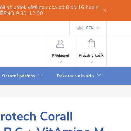
í až pátek většinou cca od 8 do 16 hodin
VŘENO 9:30-12:00
í osmóza-filtrace vody.cz
Obchodní podmínky
CZK
Dodací a platební 
NÁKUPNÍ
KOŠÍK
Prázdný košík
Přihlášení
Ostatní potřeby
Dekorace akvária
Krmení
rotech Corall