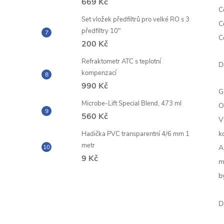
669 Kč
C
Set vložek předfiltrů pro velké RO s 3
C
předfiltry 10"
C
200 Kč
Refraktometr ATC s teplotní
D
kompenzací
990 Kč
G
Microbe-Lift Special Blend, 473 ml
O
560 Kč
V
k
Hadička PVC transparentní 4/6 mm 1
metr
A
9 Kč
m
b
D