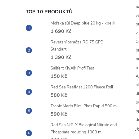
p
TOP 10 PRODUKTŮ
v
Mořská sůl Deep blue 20 kg - kbelík
p
1 690 Kč
v
C
Reverzní osmóza RO 75 GPD
Standart
p
1 390 Kč
p
S
Salifert Kh/Alk Profi Test
150 Kč
A
a
Red Sea ReefMat 1200 Fleece Roll
d
580 Kč
b
Tropic Marin Elimi Phos Rapid 500 ml
o
590 Kč
d
Red Sea N:P-X Biological Nitrate and
j
Phosphate reducing 1000 ml