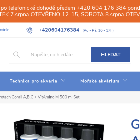
 po telefonické dohodě předem +420 604 176 384 ponděl
PÁTEK 7.srpna OTEVŘENO 12-15, SOBOTA 8.srpna OTE
+420604176384
vinky
Galerie
Obchod
Web
Slovník pojmů
Reverzn
HLEDAT
Technika pro akvária
Mořské akvárium
rotech Corall A,B,C + VitAmino M 500 ml Set
G