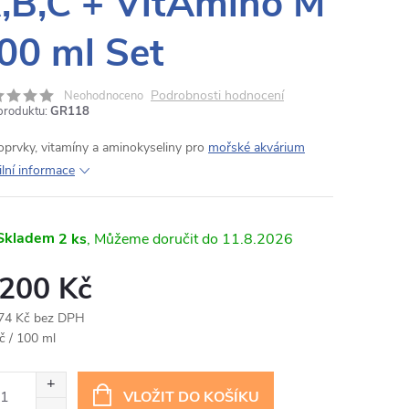
,B,C + VitAmino M
00 ml Set
Podrobnosti hodnocení
Neohodnoceno
produktu:
GR118
oprvky, vitamíny a aminokyseliny pro
mořské akvárium
ilní informace
Skladem
2 ks
11.8.2026
 200 Kč
74 Kč bez DPH
ná
č / 100 ml
:
VLOŽIT DO KOŠÍKU