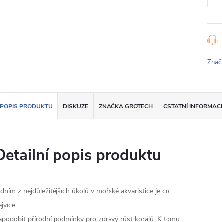
Znač
POPIS PRODUKTU
DISKUZE
ZNAČKA
GROTECH
OSTATNÍ INFORMAC
Detailní popis produktu
edním z nejdůležitějších ůkolů v mořské akvaristice je co
ejvíce
apodobit přírodní podmínky pro zdravý růst korálů. K tomu