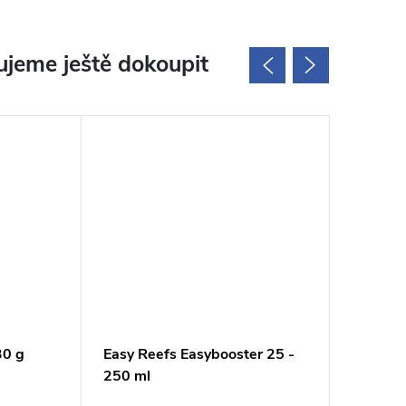
jeme ještě dokoupit
30 g
Easy Reefs Easybooster 25 -
Korallen
250 ml
koncent
50 ml