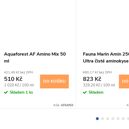
Aquaforest AF Amino Mix 50
Fauna Marin Amin 250
ml
Ultra čisté aminokyse
korálnatce
421,49 Kč bez DPH
680,17 Kč bez DPH
510 Kč
823 Kč
DO KOŠÍKU
DO
Měrná
Měrná
1 020 Kč / 100 ml
329,20 Kč / 100 ml
cena:
cena:
Skladem
1 ks
Skladem
Kód:
AFAM50
K