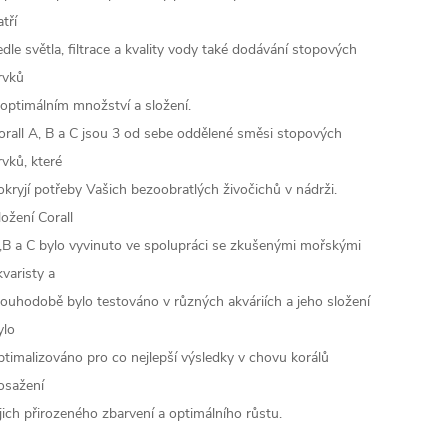
atří
edle světla, filtrace a kvality vody také dodávání stopových
rvků
 optimálním množství a složení.
orall A, B a C jsou 3 od sebe oddělené směsi stopových
rvků, které
okryjí potřeby Vašich bezoobratlých živočichů v nádrži.
ložení Corall
,B a C bylo vyvinuto ve spolupráci se zkušenými mořskými
kvaristy a
louhodobě bylo testováno v různých akváriích a jeho složení
ylo
ptimalizováno pro co nejlepší výsledky v chovu korálů
osažení
ejich přirozeného zbarvení a optimálního růstu.