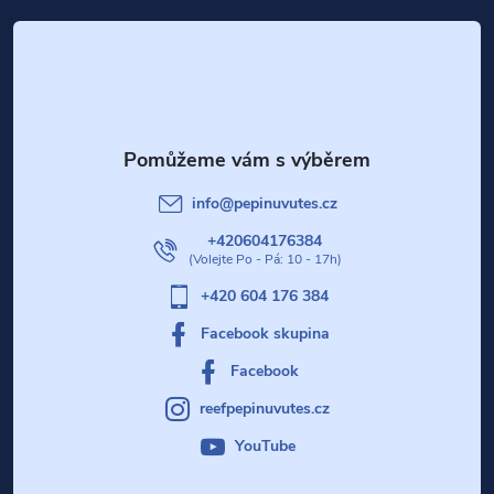
á
p
a
t
info
@
pepinuvutes.cz
í
+420604176384
+420 604 176 384
Facebook skupina
Facebook
reefpepinuvutes.cz
YouTube