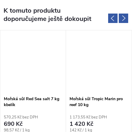
K tomuto produktu
doporučujeme ještě dokoupit
Mořská sůl Red Sea salt 7 kg
Mořská sůl Tropic Marin pro
kbelík
reef 10 kg
570,25 Kč bez DPH
1 173,55 Kč bez DPH
690 Kč
1 420 Kč
Měrná
Měrná
98,57 Kč / 1 kg
142 Kč / 1 kg