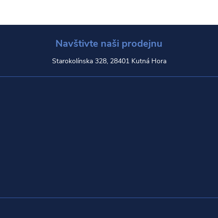
Navštivte naši prodejnu
Starokolínska 328, 28401 Kutná Hora
Z