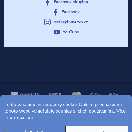
Facebook skupina
Facebook
reefpepinuvutes.cz
YouTube
Informace pro vás
Novinky
Tento web používá soubory cookie. Dalším procházením
tohoto webu vyjadřujete souhlas s jejich používáním.. Více
informací
zde
.
Copyright 2026
Mořské akvárium Pepinův útes
. Všechna práva
vyhrazena.
Nastavení