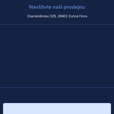
Navštivte naši prodejnu
Starokolínska 328, 28401 Kutná Hora
Z
á