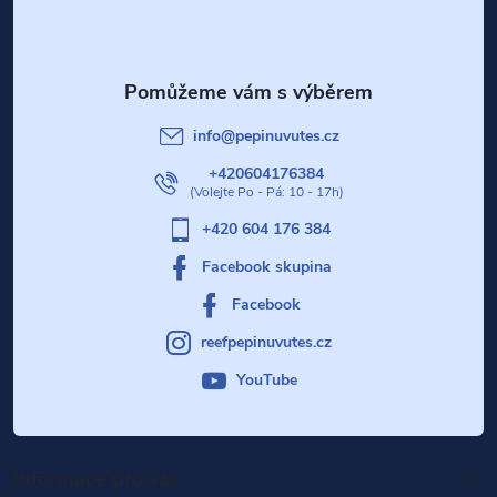
p
a
t
info
@
pepinuvutes.cz
í
+420604176384
+420 604 176 384
Facebook skupina
Facebook
reefpepinuvutes.cz
YouTube
Informace pro vás