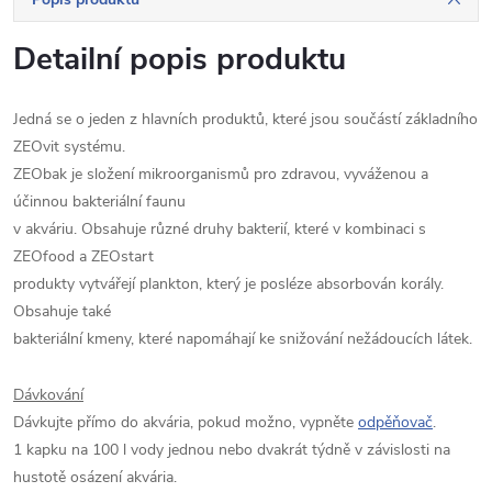
Detailní popis produktu
Jedná se o jeden z hlavních produktů, které jsou součástí základního
ZEOvit systému.
ZEObak je složení mikroorganismů pro zdravou, vyváženou a
účinnou bakteriální faunu
v akváriu. Obsahuje různé druhy bakterií, které v kombinaci s
ZEOfood a ZEOstart
produkty vytvářejí plankton, který je posléze absorbován korály.
Obsahuje také
bakteriální kmeny, které napomáhají ke snižování nežádoucích látek.
Dávkování
Dávkujte přímo do akvária, pokud možno, vypněte
odpěňovač
.
1 kapku na 100 l vody jednou nebo dvakrát týdně v závislosti na
hustotě osázení akvária.