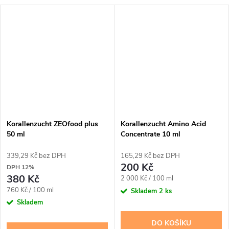
Korallenzucht ZEOfood plus
Korallenzucht Amino Acid
50 ml
Concentrate 10 ml
339,29 Kč bez DPH
165,29 Kč bez DPH
200 Kč
DPH 12%
380 Kč
Měrná
2 000 Kč / 100 ml
Měrná
cena:
760 Kč / 100 ml
Skladem
2 ks
cena:
Skladem
DO KOŠÍKU