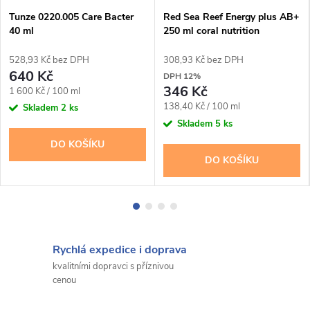
Tunze 0220.005 Care Bacter
Red Sea Reef Energy plus AB+
40 ml
250 ml coral nutrition
528,93 Kč bez DPH
308,93 Kč bez DPH
640 Kč
DPH 12%
346 Kč
Měrná
1 600 Kč / 100 ml
Měrná
cena:
138,40 Kč / 100 ml
Skladem
2 ks
cena:
Skladem
5 ks
DO KOŠÍKU
DO KOŠÍKU
Rychlá expedice i doprava
kvalitními dopravci s příznivou
cenou