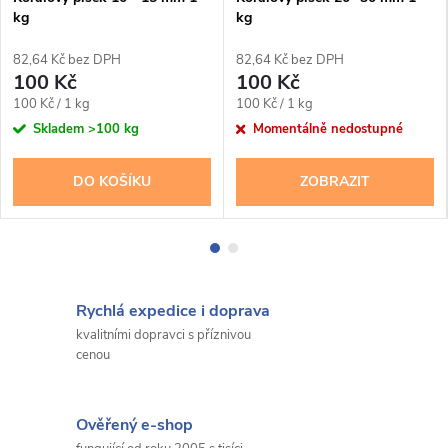
kg
kg
82,64 Kč bez DPH
82,64 Kč bez DPH
100 Kč
100 Kč
Měrná
Měrná
100 Kč / 1 kg
100 Kč / 1 kg
cena:
cena:
Skladem
>100 kg
Momentálně nedostupné
DO KOŠÍKU
ZOBRAZIT
Rychlá expedice i doprava
kvalitními dopravci s příznivou
cenou
Ověřený e-shop