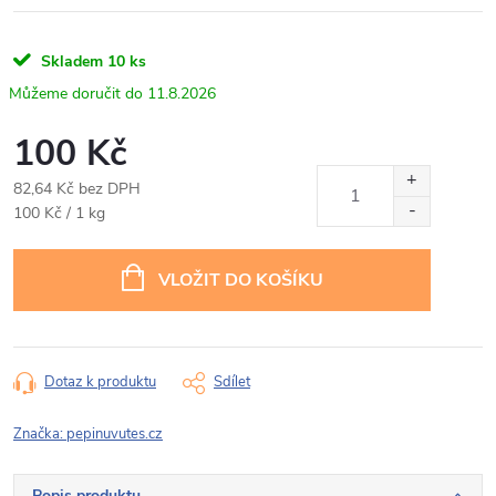
Skladem
10 ks
11.8.2026
100 Kč
82,64 Kč bez DPH
Měrná
100 Kč / 1 kg
cena:
VLOŽIT DO KOŠÍKU
Dotaz k produktu
Sdílet
Značka:
pepinuvutes.cz
Popis produktu