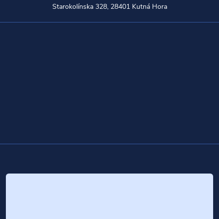
Starokolínska 328, 28401 Kutná Hora
Z
á
p