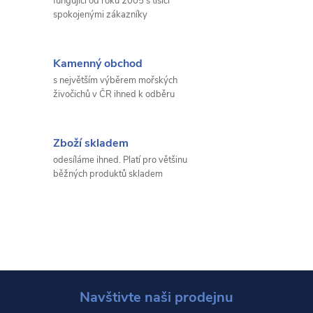
fungující od roku 2005 s tisíci
spokojenými zákazníky
Kamenný obchod
s největším výběrem mořských
živočichů v ČR ihned k odběru
Zboží skladem
odesíláme ihned. Platí pro většinu
běžných produktů skladem
Navštivte naši prodejnu