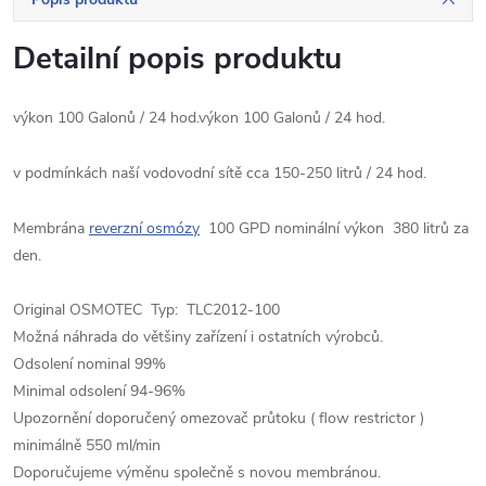
Detailní popis produktu
výkon 100 Galonů / 24 hod.výkon 100 Galonů / 24 hod.
v podmínkách naší vodovodní sítě cca 150-250 litrů / 24 hod.
Membrána
reverzní osmózy
100 GPD nominální výkon 380 litrů za
den.
Original OSMOTEC Typ: TLC2012-100
Možná náhrada do většiny zařízení i ostatních výrobců.
Odsolení nominal 99%
Minimal odsolení 94-96%
Upozornění doporučený omezovač průtoku ( flow restrictor )
minimálně 550 ml/min
Doporučujeme výměnu společně s novou membránou.