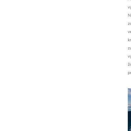
v
N
z
v
k
z
v
ž
p