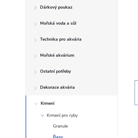
Dárkový poukaz
s
Mořská voda a sůl
t
Technika pro akvária
r
a
Mořské akvárium
n
Ostatní potřeby
n
Dekorace akvária
í
Krmení
Krmení pro ryby
p
Granule
a
Řasy