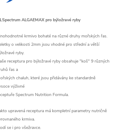
LSpectrum ALGAEMAX pro býložravé ryby
lnohodnotné krmivo bohaté na různé druhy mořských řas.
eletky o velikosti 2mm jsou vhodné pro střední a větší
ýložravé ryby.
aše receptura pro býložravé ryby obsahuje "koš" 9 různých
ruhů řas a
ořských chaluh, které jsou přidávány ke standardně
ysoce výživné
eceptuře Spectrum Nutrition Formula.
akto upravená receptura má kompletní parametry nutričně
yrovnaného krmiva.
odí se i pro všežravce.