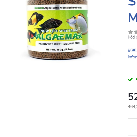
S
M
Kód 
gran
info
5
464,
Měr
cena