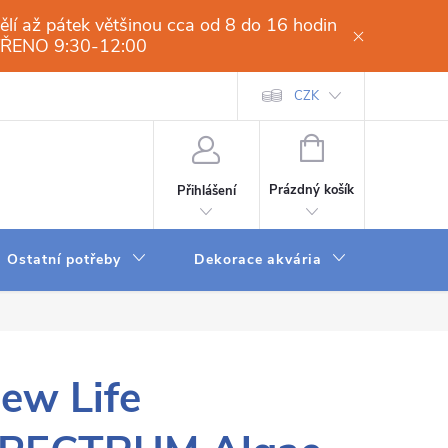
í až pátek většinou cca od 8 do 16 hodin
VŘENO 9:30-12:00
í osmóza-filtrace vody.cz
Obchodní podmínky
CZK
Dodací a platební 
NÁKUPNÍ
KOŠÍK
Prázdný košík
Přihlášení
Ostatní potřeby
Dekorace akvária
Krmení
ew Life