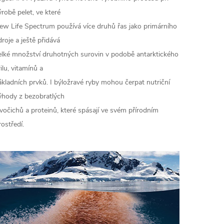
ýrobě pelet, ve které
ew Life Spectrum používá více druhů řas jako primárního
droje a ještě přidává
elké množství druhotných surovin v podobě antarktického
rilu, vitamínů a
ákladních prvků. I býložravé ryby mohou čerpat nutriční
ýhody z bezobratlých
ivočichů a proteinů, které spásají ve svém přírodním
rostředí.