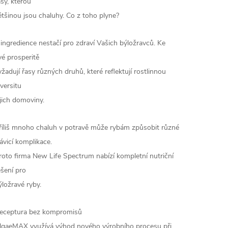
asy, kterou
ětšinou jsou chaluhy. Co z toho plyne?
 ingredience nestačí pro zdraví Vašich býložravců. Ke
vé prosperitě
yžadují řasy různých druhů, které reflektují rostlinnou
iversitu
ejich domoviny.
říliš mnoho chaluh v potravě může rybám způsobit různé
rávicí komplikace.
roto firma New Life Spectrum nabízí kompletní nutriční
ešení pro
ýložravé ryby.
eceptura bez kompromisů
lgaeMAX využívá výhod nového výrobního procesu při