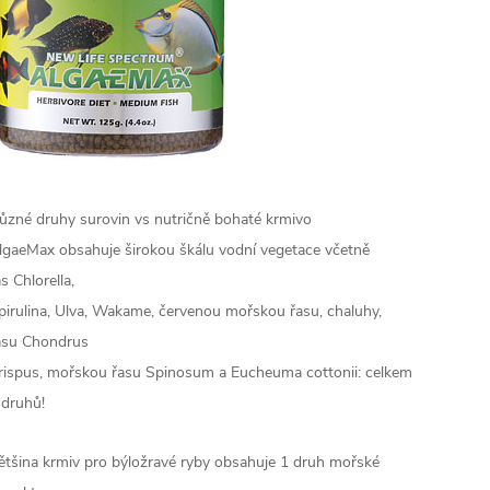
Různé druhy surovin vs nutričně bohaté krmivo
lgaeMax obsahuje širokou škálu vodní vegetace včetně
as Chlorella,
pirulina, Ulva, Wakame, červenou mořskou řasu, chaluhy,
asu Chondrus
rispus, mořskou řasu Spinosum a Eucheuma cottonii: celkem
 druhů!
ětšina krmiv pro býložravé ryby obsahuje 1 druh mořské