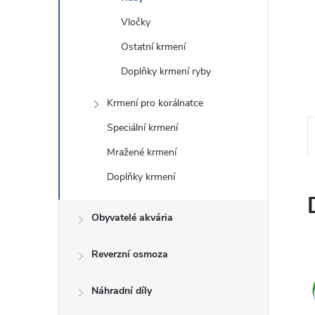
n
Vločky
Ostatní krmení
e
Doplňky krmení ryby
l
Krmení pro korálnatce
Speciální krmení
Mražené krmení
Doplňky krmení
Obyvatelé akvária
Reverzní osmoza
Náhradní díly