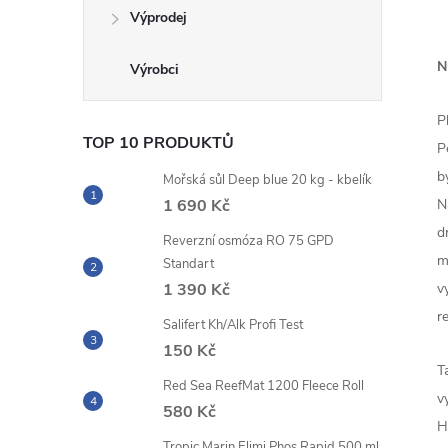
Výprodej
N
P
TOP 10 PRODUKTŮ
P
b
Mořská sůl Deep blue 20 kg - kbelík
N
1 690 Kč
d
Reverzní osmóza RO 75 GPD
m
Standart
v
1 390 Kč
r
Salifert Kh/Alk Profi Test
150 Kč
T
Red Sea ReefMat 1200 Fleece Roll
v
580 Kč
H
Tropic Marin Elimi Phos Rapid 500 ml