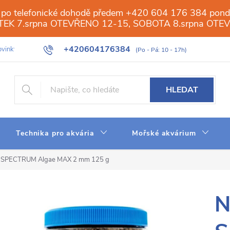
 po telefonické dohodě předem +420 604 176 384 ponděl
PÁTEK 7.srpna OTEVŘENO 12-15, SOBOTA 8.srpna OTE
+420604176384
vinky
Galerie
Obchod
Web
Slovník pojmů
Reverzn
HLEDAT
Technika pro akvária
Mořské akvárium
e SPECTRUM Algae MAX 2 mm 125 g
N