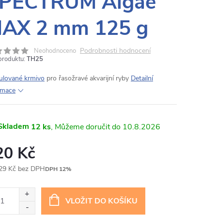
PECTRUM Algae
AX 2 mm 125 g
Podrobnosti hodnocení
Neohodnoceno
produktu:
TH25
ulované krmivo
pro řasožravé akvarijní ryby
Detailní
rmace
Skladem
12 ks
10.8.2026
20 Kč
29 Kč bez DPH
DPH 12%
ná
:
VLOŽIT DO KOŠÍKU