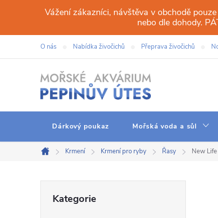
Přejít
Vážení zákazníci, návštěva v obchodě pouze
na
nebo dle dohody. 
obsah
O nás
Nabídka živočichů
Přeprava živočichů
No
Dárkový poukaz
Mořská voda a sůl
Krmení
Krmení pro ryby
Řasy
New Lif
Domů
P
Přeskočit
Kategorie
kategorie
o