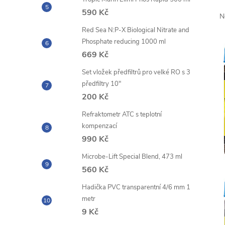
590 Kč
N
Red Sea N:P-X Biological Nitrate and
Phosphate reducing 1000 ml
669 Kč
Set vložek předfiltrů pro velké RO s 3
předfiltry 10"
200 Kč
Refraktometr ATC s teplotní
kompenzací
990 Kč
Microbe-Lift Special Blend, 473 ml
560 Kč
Hadička PVC transparentní 4/6 mm 1
metr
9 Kč