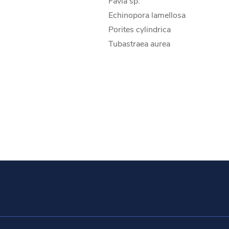
Favia sp.
Echinopora lamellosa
Porites cylindrica
Tubastraea aurea