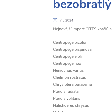
bezobratlý
7.3.2024
Nejnovější import CITES korálů a
Centropyge bicolor
Centropyge bispinosa
Centropyge eibli
Centropyge nox
Heniochus varius
Chelmon rostratus
Chrysiptera parasema
Pterois radiata
Pterois volitans
Halichoeres chrysus