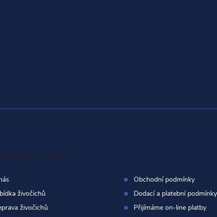
ormace pro vás
nás
Obchodní podmínky
bídka živočichů
Dodací a platební podmínky
eprava živočichů
Přijímáme on-line platby