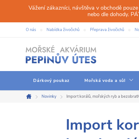
Přejít
Vážení zákazníci, návštěva v obchodě pouze
na
nebo dle dohody. 
obsah
O nás
Nabídka živočichů
Přeprava živočichů
No
Dárkový poukaz
Mořská voda a sůl
Novinky
Import korálů, mořských ryb a bezobratl
Domů
Import kor