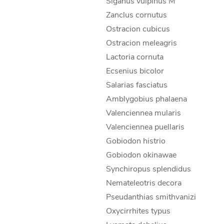
Siganus vulpinus M
Zanclus cornutus
Ostracion cubicus
Ostracion meleagris
Lactoria cornuta
Ecsenius bicolor
Salarias fasciatus
Amblygobius phalaena
Valenciennea mularis
Valenciennea puellaris
Gobiodon histrio
Gobiodon okinawae
Synchiropus splendidus
Nemateleotris decora
Pseudanthias smithvanizi
Oxycirrhites typus