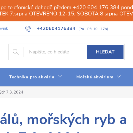
 po telefonické dohodě předem +420 604 176 384 ponděl
PÁTEK 7.srpna OTEVŘENO 12-15, SOBOTA 8.srpna OTE
+420604176384
vinky
Galerie
Obchod
Web
Slovník pojmů
Reverzn
HLEDAT
Technika pro akvária
Mořské akvárium
ých 7.3. 2024
álů, mořských ryb a