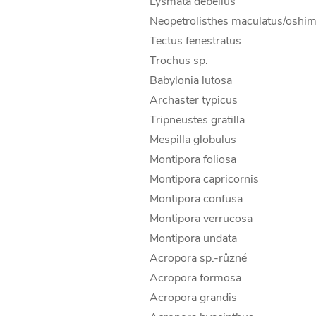
Lysmata debelius
Neopetrolisthes maculatus/oshim
Tectus fenestratus
Trochus sp.
Babylonia lutosa
Archaster typicus
Tripneustes gratilla
Mespilla globulus
Montipora foliosa
Montipora capricornis
Montipora confusa
Montipora verrucosa
Montipora undata
Acropora sp.-různé
Acropora formosa
Acropora grandis