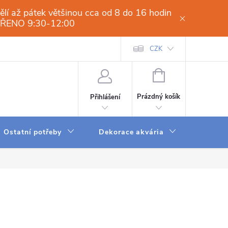
í až pátek většinou cca od 8 do 16 hodin
VŘENO 9:30-12:00
í osmóza-filtrace vody.cz
Obchodní podmínky
CZK
Dodací a platební 
NÁKUPNÍ
KOŠÍK
Prázdný košík
Přihlášení
Ostatní potřeby
Dekorace akvária
Krmení