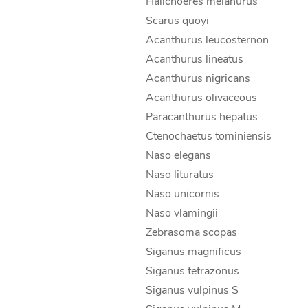
Halichoeres melanurus
Scarus quoyi
Acanthurus leucosternon
Acanthurus lineatus
Acanthurus nigricans
Acanthurus olivaceous
Paracanthurus hepatus
Ctenochaetus tominiensis
Naso elegans
Naso lituratus
Naso unicornis
Naso vlamingii
Zebrasoma scopas
Siganus magnificus
Siganus tetrazonus
Siganus vulpinus S