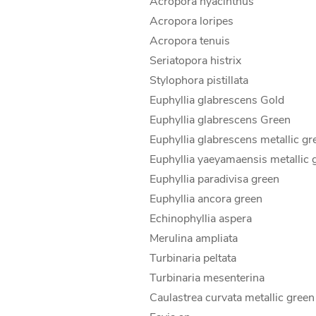
Acropora hyacinthus
Acropora loripes
Acropora tenuis
Seriatopora histrix
Stylophora pistillata
Euphyllia glabrescens Gold
Euphyllia glabrescens Green
Euphyllia glabrescens metallic gr
Euphyllia yaeyamaensis metallic 
Euphyllia paradivisa green
Euphyllia ancora green
Echinophyllia aspera
Merulina ampliata
Turbinaria peltata
Turbinaria mesenterina
Caulastrea curvata metallic green