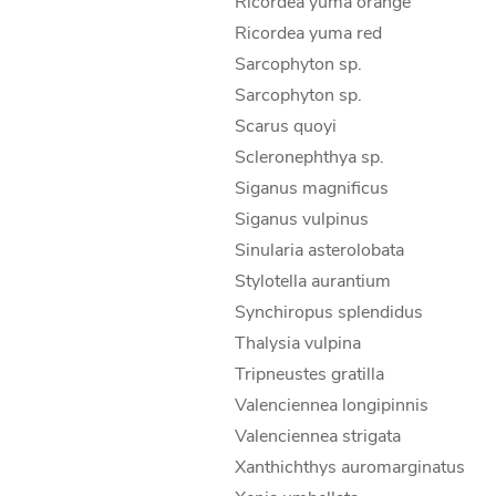
Ricordea yuma orange
Ricordea yuma red
Sarcophyton sp.
Sarcophyton sp.
Scarus quoyi
Scleronephthya sp.
Siganus magnificus
Siganus vulpinus
Sinularia asterolobata
Stylotella aurantium
Synchiropus splendidus
Thalysia vulpina
Tripneustes gratilla
Valenciennea longipinnis
Valenciennea strigata
Xanthichthys auromarginatus