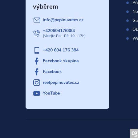
Př
t
No
í
info
@
pepinuvutes.cz
Gal
Ob
+420604176384
W
+420 604 176 384
Facebook skupina
Facebook
reefpepinuvutes.cz
YouTube