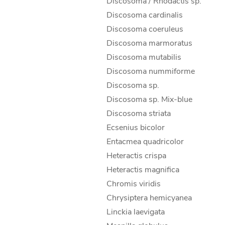
Discosoma / Rhodactis sp.
Discosoma cardinalis
Discosoma coeruleus
Discosoma marmoratus
Discosoma mutabilis
Discosoma nummiforme
Discosoma sp.
Discosoma sp. Mix-blue
Discosoma striata
Ecsenius bicolor
Entacmea quadricolor
Heteractis crispa
Heteractis magnifica
Chromis viridis
Chrysiptera hemicyanea
Linckia laevigata