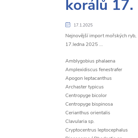
korálů 17.
17.1.2025
Nejnovější import mořských ryb, 
17.ledna 2025 ...
Amblygobius phalaena
Amplexidiscus fenestrafer
Apogon leptacanthus
Archaster typicus
Centropyge bicolor
Centropyge bispinosa
Cerianthus orientalis
Clavularia sp.
Cryptocentrus leptocephalus