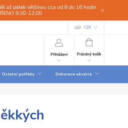
í až pátek většinou cca od 8 do 16 hodin
VŘENO 9:30-12:00
í osmóza-filtrace vody.cz
Obchodní podmínky
CZK
Dodací a platební 
NÁKUPNÍ
KOŠÍK
Prázdný košík
Přihlášení
Ostatní potřeby
Dekorace akvária
Krmení
měkkých