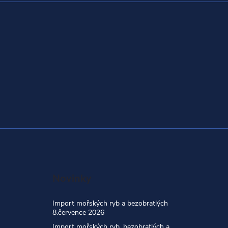
Novinky
Import mořských ryb a bezobratlých
8.července 2026
Import mořských ryb, bezobratlých a