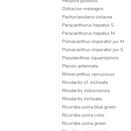
Mespilla globulus
Ostracion meleagris
Pachyclavularia violacea
Paracanthurus hepatus S
Paracanthurus hepatus M
Pomacanthus imperator juv M
Pomacanthus imperator juv S
Pseudanthias squamipinnis
Pterois antennata
Rhinecanthus verrucosus
Rhodactis cf. inchoata
Rhodactis indosinensis
Rhodactis inchoata
Ricordea yuma blue green
Ricordea yuma color
Ricordea yuma green