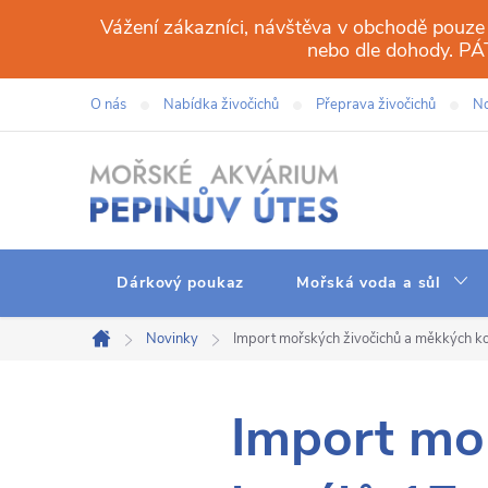
Přejít
Vážení zákazníci, návštěva v obchodě pouze
na
nebo dle dohody. 
obsah
O nás
Nabídka živočichů
Přeprava živočichů
No
Dárkový poukaz
Mořská voda a sůl
Novinky
Import mořských živočichů a měkkých ko
Domů
Import mo