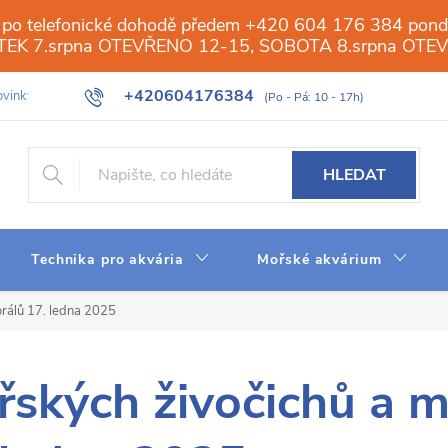
 po telefonické dohodě předem +420 604 176 384 ponděl
PÁTEK 7.srpna OTEVŘENO 12-15, SOBOTA 8.srpna OTE
+420604176384
vinky
Galerie
Obchod
Web
Slovník pojmů
Reverzn
HLEDAT
Technika pro akvária
Mořské akvárium
rálů 17. ledna 2025
řských živočichů a 