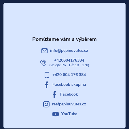
á
p
a
t
info
@
pepinuvutes.cz
í
+420604176384
+420 604 176 384
Facebook skupina
Facebook
reefpepinuvutes.cz
YouTube