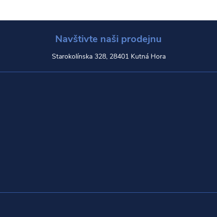
Navštivte naši prodejnu
Starokolínska 328, 28401 Kutná Hora
Z