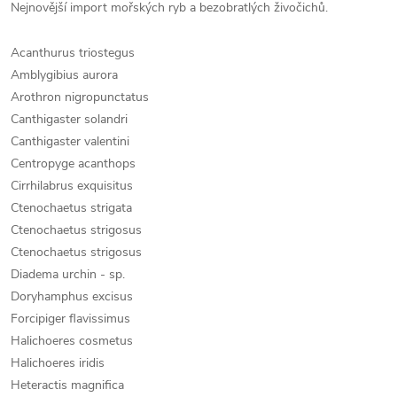
Nejnovější import mořských ryb a bezobratlých živočichů.
Acanthurus triostegus
Amblygibius aurora
Arothron nigropunctatus
Canthigaster solandri
Canthigaster valentini
Centropyge acanthops
Cirrhilabrus exquisitus
Ctenochaetus strigata
Ctenochaetus strigosus
Ctenochaetus strigosus
Diadema urchin - sp.
Doryhamphus excisus
Forcipiger flavissimus
Halichoeres cosmetus
Halichoeres iridis
Heteractis magnifica