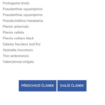
Protogaster linckii
Pseudanthias squamipinnis
Pseudanthias squamipinnis
Pseudocheilinus hexataenia
Pterois antennata
Pterois radiata
Pterois volitans black
Salarias fasciatus (red fin)
Stylotella Aurontium
Thor amboinensis
Valenciennea strigata
PŘEDCHOZÍ ČLÁNEK
DALŠÍ ČLÁNEK