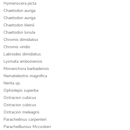
Hymenocera picta
Chaetodon auriga
Chaetodon auriga
Chaetodon kleinii
Chaetodon lunula
Chromis dimidiatus
Chromis viridis
Labroides dimidiatus
Lysmata amboinensis
Monanchora barbadensis
Nemateleotris magnifica
Nerita sp.
Ophiolepis superba
Ostracion cubicus
Ostracion cubicus
Ostracion meleagris
Paracheilinus carpenteri
Paracheilliunius Mccoskeri