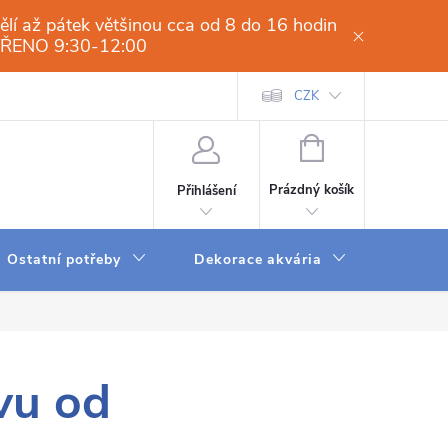
í až pátek většinou cca od 8 do 16 hodin
VŘENO 9:30-12:00
í osmóza-filtrace vody.cz
Obchodní podmínky
CZK
Dodací a platební 
NÁKUPNÍ
KOŠÍK
Prázdný košík
Přihlášení
Ostatní potřeby
Dekorace akvária
Krmení
vu od