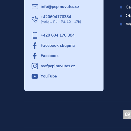
í
info
@
pepinuvutes.cz
Gal
Ob
+420604176384
W
+420 604 176 384
Facebook skupina
Facebook
reefpepinuvutes.cz
YouTube