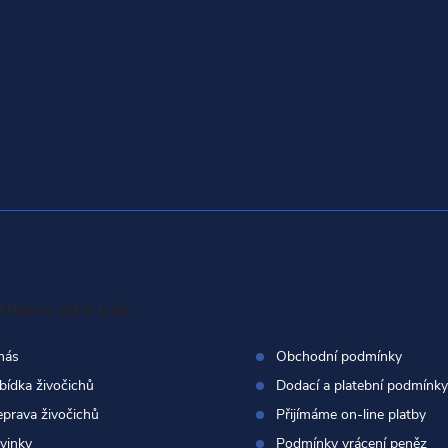
ormace pro vás
nás
Obchodní podmínky
bídka živočichů
Dodací a platební podmínky
eprava živočichů
Přijímáme on-line platby
vinky
Podmínky vrácení peněz