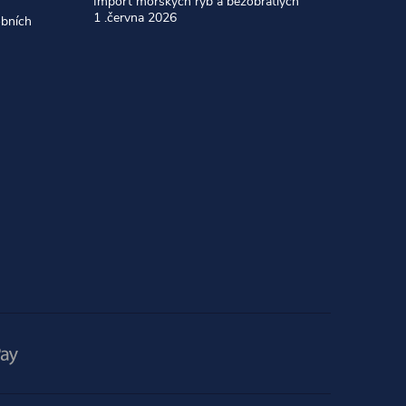
Import mořských ryb a bezobratlých
1 .června 2026
obních