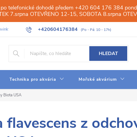
 po telefonické dohodě předem +420 604 176 384 ponděl
PÁTEK 7.srpna OTEVŘENO 12-15, SOBOTA 8.srpna OTE
+420604176384
vinky
Galerie
Obchod
Web
Slovník pojmů
Reverzn
HLEDAT
Technika pro akvária
Mořské akvárium
my Biota USA
 flavescens z odcho