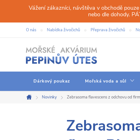
Přejít
Vážení zákazníci, návštěva v obchodě pouze
na
nebo dle dohody. 
obsah
O nás
Nabídka živočichů
Přeprava živočichů
No
Dárkový poukaz
Mořská voda a sůl
Novinky
Zebrasoma flavescens z odchovu od fir
Domů
Zebrasoma