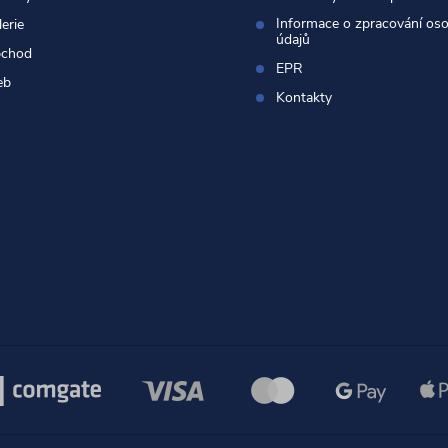
Informace o zpracování os
erie
údajů
chod
EPR
eb
Kontakty