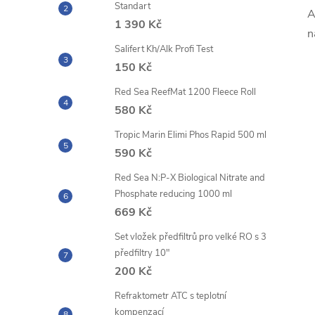
Standart
A
1 390 Kč
n
Salifert Kh/Alk Profi Test
150 Kč
Red Sea ReefMat 1200 Fleece Roll
580 Kč
Tropic Marin Elimi Phos Rapid 500 ml
590 Kč
Red Sea N:P-X Biological Nitrate and
Phosphate reducing 1000 ml
669 Kč
Set vložek předfiltrů pro velké RO s 3
předfiltry 10"
200 Kč
Refraktometr ATC s teplotní
kompenzací