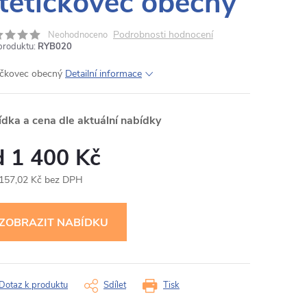
tětičkovec obecný
Podrobnosti hodnocení
Neohodnoceno
produktu:
RYB020
ičkovec obecný
Detailní informace
ídka a cena dle aktuální nabídky
1 400 Kč
 157,02 Kč bez DPH
ná
:
Dotaz k produktu
Sdílet
Tisk