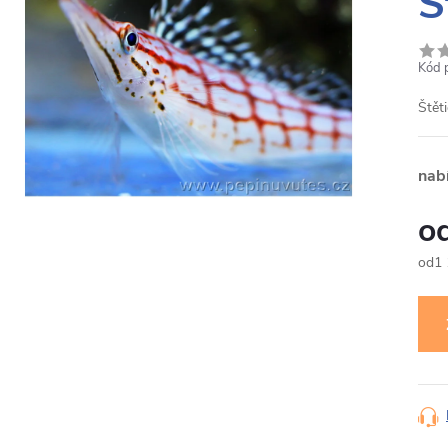
Š
Kód 
Štět
nab
1
Měr
cena