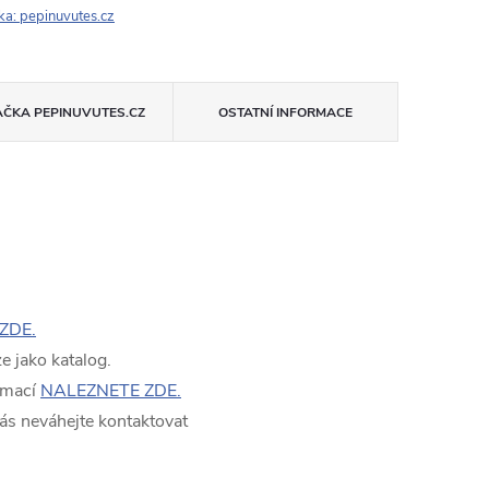
ka:
pepinuvutes.cz
AČKA
PEPINUVUTES.CZ
OSTATNÍ INFORMACE
ZDE.
 jako katalog.
rmací
NALEZNETE ZDE.
ás neváhejte kontaktovat