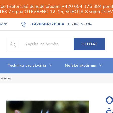
 po telefonické dohodě předem +420 604 176 384 ponděl
PÁTEK 7.srpna OTEVŘENO 12-15, SOBOTA 8.srpna OTE
+420604176384
vinky
Galerie
Obchod
Web
Slovník pojmů
Reverzn
HLEDAT
Technika pro akvária
Mořské akvárium
c obecný
O