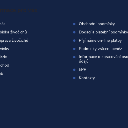
ormace pro vás
nás
Obchodní podmínky
bídka živočichů
Dodací a platební podmínky
eprava živočichů
Přijímáme on-line platby
vinky
Podmínky vrácení peněz
Informace o zpracování os
erie
údajů
chod
EPR
eb
Kontakty