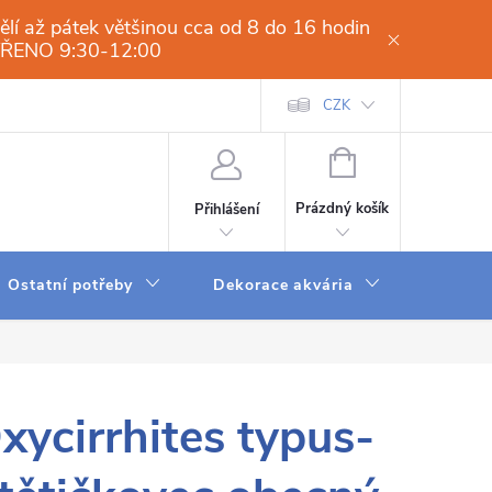
í až pátek většinou cca od 8 do 16 hodin
VŘENO 9:30-12:00
í osmóza-filtrace vody.cz
Obchodní podmínky
CZK
Dodací a platební 
NÁKUPNÍ
KOŠÍK
Prázdný košík
Přihlášení
Ostatní potřeby
Dekorace akvária
Krmení
xycirrhites typus-