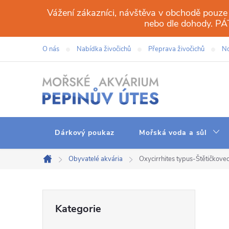
Přejít
Vážení zákazníci, návštěva v obchodě pouze
na
nebo dle dohody. 
obsah
O nás
Nabídka živočichů
Přeprava živočichů
No
Dárkový poukaz
Mořská voda a sůl
Obyvatelé akvária
Oxycirrhites typus-Štětičkove
Domů
P
Přeskočit
Kategorie
kategorie
o