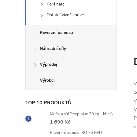
Korálnatci
n
Ostatní živočichové
e
Reverzní osmoza
l
Náhradní díly
Výprodej
V
c
V
TOP 10 PRODUKTŮ
V
Mořská sůl Deep blue 20 kg - kbelík
P
1 690 Kč
n
Reverzní osmóza RO 75 GPD