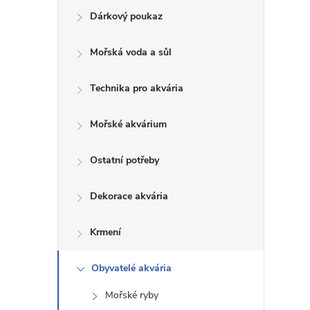
Dárkový poukaz
s
Mořská voda a sůl
t
Technika pro akvária
r
a
Mořské akvárium
n
Ostatní potřeby
n
Dekorace akvária
í
Krmení
p
Obyvatelé akvária
Mořské ryby
a