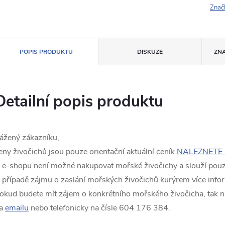
Znač
POPIS PRODUKTU
DISKUZE
ZN
Detailní popis produktu
ážený zákazníku,
eny živočichů jsou pouze orientační aktuální ceník
NALEZNETE 
 e-shopu není možné nakupovat mořské živočichy a slouží pouze
 případě zájmu o zaslání mořských živočichů kurýrem více info
okud budete mít zájem o konkrétního mořského živočicha, tak n
a
emailu
nebo telefonicky na čísle 604 176 384.