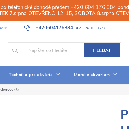
 po telefonické dohodě předem +420 604 176 384 ponděl
PÁTEK 7.srpna OTEVŘENO 12-15, SOBOTA 8.srpna OTE
+420604176384
vinky
Galerie
Obchod
Web
Slovník pojmů
Reverzn
HLEDAT
Technika pro akvária
Mořské akvárium
chorošovitý
P