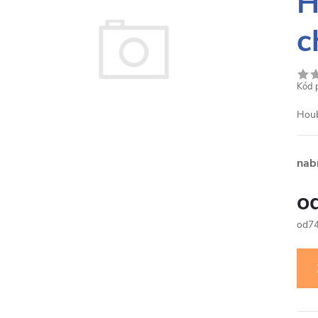
H
c
Kód 
Houb
nab
7
Měr
cena