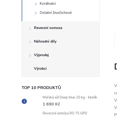
Korálnatci
n
Ostatní živočichové
e
Reverzní osmoza
l
Náhradní díly
Výprodej
V
TOP 10 PRODUKTŮ
c
Mořská sůl Deep blue 20 kg - kbelík
V
1 690 Kč
V
Reverzní osmóza RO 75 GPD
P