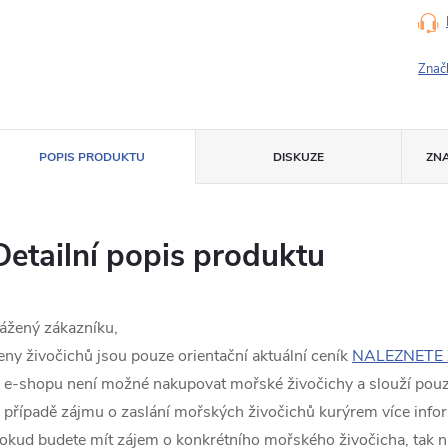
Znač
POPIS PRODUKTU
DISKUZE
ZN
Detailní popis produktu
ážený zákazníku,
eny živočichů jsou pouze orientační aktuální ceník
NALEZNETE 
 e-shopu není možné nakupovat mořské živočichy a slouží pouze
 případě zájmu o zaslání mořských živočichů kurýrem více info
okud budete mít zájem o konkrétního mořského živočicha, tak n