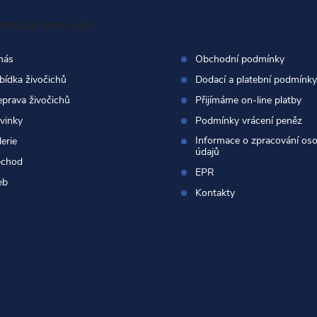
ormace pro vás
nás
Obchodní podmínky
bídka živočichů
Dodací a platební podmínky
eprava živočichů
Přijímáme on-line platby
vinky
Podmínky vrácení peněz
Informace o zpracování os
erie
údajů
chod
EPR
eb
Kontakty