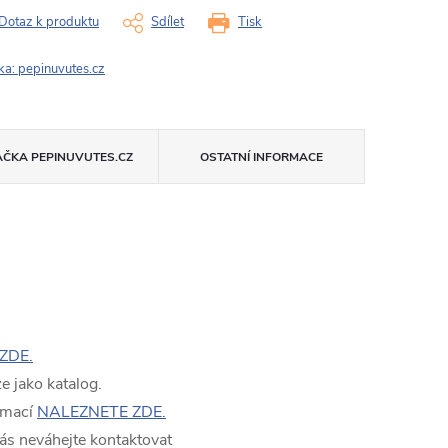
Dotaz k produktu
Sdílet
Tisk
ka:
pepinuvutes.cz
AČKA
PEPINUVUTES.CZ
OSTATNÍ INFORMACE
ZDE.
 jako katalog.
rmací
NALEZNETE ZDE.
ás neváhejte kontaktovat