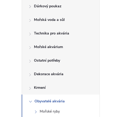
Dárkový poukaz
s
Mořská voda a sůl
t
Technika pro akvária
r
a
Mořské akvárium
n
Ostatní potřeby
n
Dekorace akvária
í
Krmení
p
Obyvatelé akvária
Mořské ryby
a