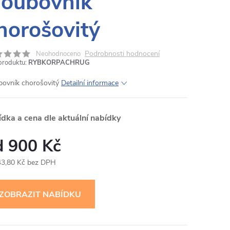
oubovník
horošovitý
Podrobnosti hodnocení
Neohodnoceno
produktu:
RYBKORPACHRUG
ovník chorošovitý
Detailní informace
ídka a cena dle aktuální nabídky
900 Kč
43,80 Kč bez DPH
ná
: