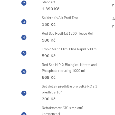
Standart
n
1 390 Kč
Salifert Kh/Alk Profi Test
A
150 Kč
n
Red Sea ReefMat 1200 Fleece Roll
580 Kč
Tropic Marin Elimi Phos Rapid 500 ml
590 Kč
Red Sea N:P-X Biological Nitrate and
Phosphate reducing 1000 ml
669 Kč
Set vložek předfiltrů pro velké RO s 3
předfiltry 10"
200 Kč
Refraktometr ATC s teplotní
kompenzací