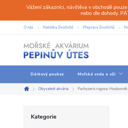
Přejít
Vážení zákazníci, návštěva v obchodě pouze
na
nebo dle dohody. 
obsah
O nás
Nabídka živočichů
Přeprava živočichů
No
Dárkový poukaz
Mořská voda a sůl
Obyvatelé akvária
Pachyseris rugosa-Houbovník 
Domů
P
Přeskočit
Kategorie
kategorie
o