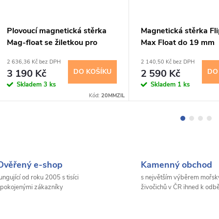
Plovoucí magnetická stěrka
Magnetická stěrka Fl
Mag-float se žiletkou pro
Max Float do 19 mm
akvária do 20 mm
2 636,36 Kč bez DPH
2 140,50 Kč bez DPH
3 190 Kč
DO KOŠÍKU
2 590 Kč
DO
Skladem
3 ks
Skladem
1 ks
Kód:
20MMZIL
Ověřený e-shop
Kamenný obchod
ungující od roku 2005 s tisíci
s největším výběrem mořsk
pokojenými zákazníky
živočichů v ČR ihned k odb