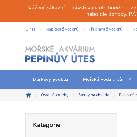
Přejít
Vážení zákazníci, návštěva v obchodě pouze
na
nebo dle dohody. 
obsah
O nás
Nabídka živočichů
Přeprava živočichů
No
Dárkový poukaz
Mořská voda a sůl
Ostatní potřeby
Stěrky na akvária
Plovoucí 
Domů
P
Přeskočit
Kategorie
kategorie
o