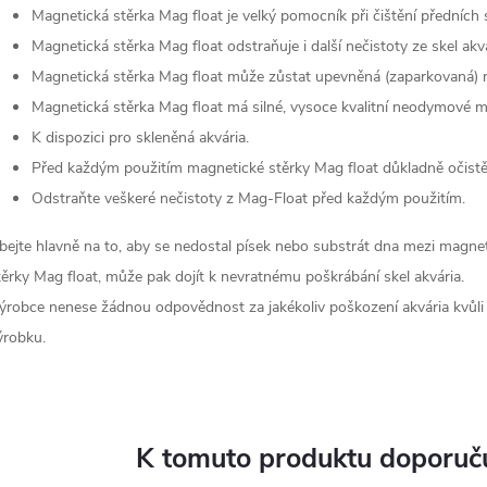
Magnetická stěrka Mag float je velký pomocník při čištění předních s
Magnetická stěrka Mag float odstraňuje i další nečistoty ze skel akvá
Magnetická stěrka Mag float může zůstat upevněná (zaparkovaná) n
Magnetická stěrka Mag float má silné, vysoce kvalitní neodymové m
K dispozici pro skleněná akvária.
Před každým použitím magnetické stěrky Mag float důkladně očistět
Odstraňte veškeré nečistoty z Mag-Float před každým použitím.
bejte hlavně na to, aby se nedostal písek nebo substrát dna mezi magn
těrky Mag float, může pak dojít k nevratnému poškrábání skel akvária.
ýrobce nenese žádnou odpovědnost za jakékoliv poškození akvária kvůli
ýrobku.
K tomuto produktu doporuču