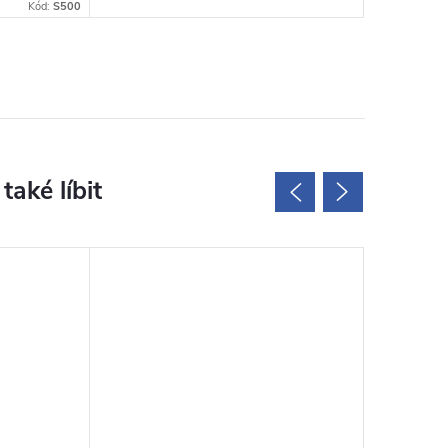
Kód:
S500
Novinka
Tip