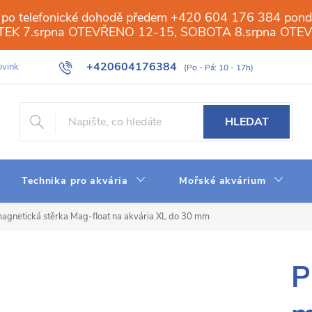
 po telefonické dohodě předem +420 604 176 384 ponděl
PÁTEK 7.srpna OTEVŘENO 12-15, SOBOTA 8.srpna OTE
+420604176384
vinky
Galerie
Obchod
Web
Slovník pojmů
Reverzn
HLEDAT
Technika pro akvária
Mořské akvárium
magnetická stěrka Mag-float na akvária XL do 30 mm
P