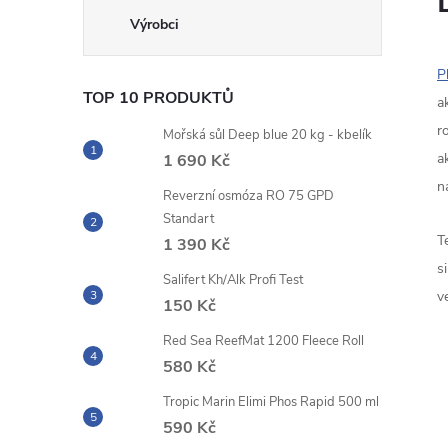
P
TOP 10 PRODUKTŮ
a
r
Mořská sůl Deep blue 20 kg - kbelík
a
1 690 Kč
n
Reverzní osmóza RO 75 GPD
Standart
T
1 390 Kč
s
Salifert Kh/Alk Profi Test
ve
150 Kč
Red Sea ReefMat 1200 Fleece Roll
580 Kč
Tropic Marin Elimi Phos Rapid 500 ml
590 Kč