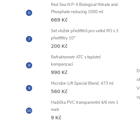
Red Sea N:P-X Biological Nitrate and
Phosphate reducing 1000 ml
669 Kč
Set vložek předfiltrů pro velké RO s 3
předfiltry 10"
200 Kč
Refraktometr ATC s teplotní
kompenzací
D
990 Kč
s
Microbe-Lift Special Blend, 473 ml
V
560 Kč
v
Hadička PVC transparentní 4/6 mm 1
metr
9 Kč