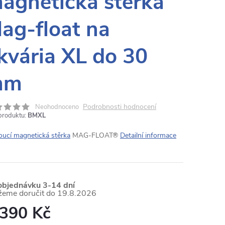
agnetická stěrka
ag-float na
kvária XL do 30
mm
Podrobnosti hodnocení
Neohodnoceno
produktu:
BMXL
oucí magnetická stěrka
MAG-FLOAT®
Detailní informace
objednávku 3-14 dní
19.8.2026
 390 Kč