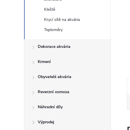
n
Kleště
Krycí sítě na akvária
e
Teploměry
l
Dekorace akvária
Krmení
Obyvatelé akvária
Reverzní osmoza
Náhradní díly
Výprodej