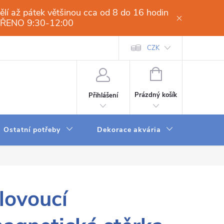
í až pátek většinou cca od 8 do 16 hodin
VŘENO 9:30-12:00
í osmóza-filtrace vody.cz
Obchodní podmínky
CZK
Dodací a platební 
NÁKUPNÍ
KOŠÍK
Prázdný košík
Přihlášení
Ostatní potřeby
Dekorace akvária
Krmení
lovoucí