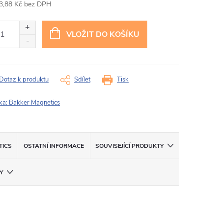
3,88 Kč bez DPH
ná
:
VLOŽIT DO KOŠÍKU
Dotaz k produktu
Sdílet
Tisk
ka:
Bakker Magnetics
TICS
OSTATNÍ INFORMACE
SOUVISEJÍCÍ PRODUKTY
Y