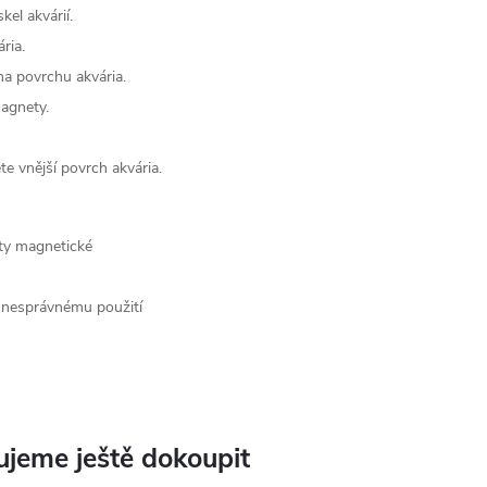
kel akvárií.
ria.
a povrchu akvária.
agnety.
e vnější povrch akvária.
ety magnetické
 nesprávnému použití
jeme ještě dokoupit