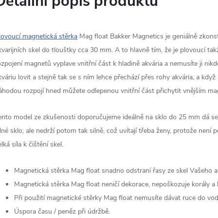
Detailní popis produktu
lovoucí magnetická stěrka
Mag float Bakker Magnetics je geniálně zkonst
kvarijních skel do tlouštky cca 30 mm. A to hlavně tím, že je plovoucí tak
ozpojení magnetů vyplave vnitřní část k hladině akvária a nemusíte ji nikd
kváriu lovit a stejně tak se s ním lehce přechází přes rohy akvária, a když
áhodou rozpojí hned můžete odlepenou vnitřní část přichytit vnějším m
ento model ze zkušenosti doporučujeme ideálně na sklo do 25 mm dá se
ilné sklo, ale nedrží potom tak silně, což uvítají třeba ženy, protože není 
lká síla k čištění skel.
Magnetická stěrka Mag float snadno odstraní řasy ze skel Vašeho ak
Magnetická stěrka Mag float neničí dekorace, nepoškozuje korály a 
Při použití magnetické stěrky Mag float nemusíte dávat ruce do vod
Úspora času / peněz při údržbě.