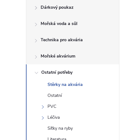
Dárkový poukaz
s
Mořská voda a sůl
t
Technika pro akvária
r
a
Mořské akvárium
n
Ostatní potřeby
Stěrky na akvária
n
Ostatní
í
PVC
Léčiva
p
Síťky na ryby
a
Literatura