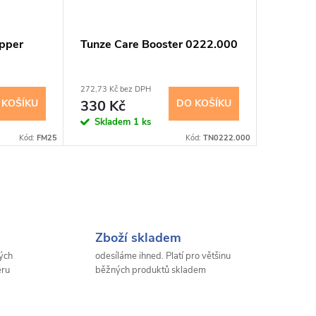
ipper
Tunze Care Booster 0222.000
Flipper
stěrka 
272,73 Kč bez DPH
2 471,07 K
 KOŠÍKU
330 Kč
DO KOŠÍKU
2 990
Skladem
1 ks
Sklad
Kód:
FM25
Kód:
TN0222.000
Zboží skladem
ých
odesíláme ihned. Platí pro většinu
ěru
běžných produktů skladem