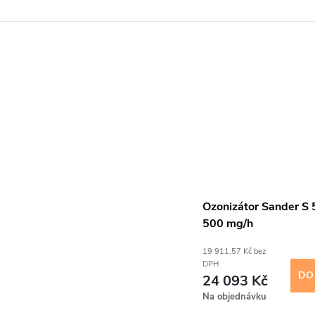
Ozonizátor Sander S 
500 mg/h
19 911,57 Kč bez
DPH
DO
24 093 Kč
Na objednávku