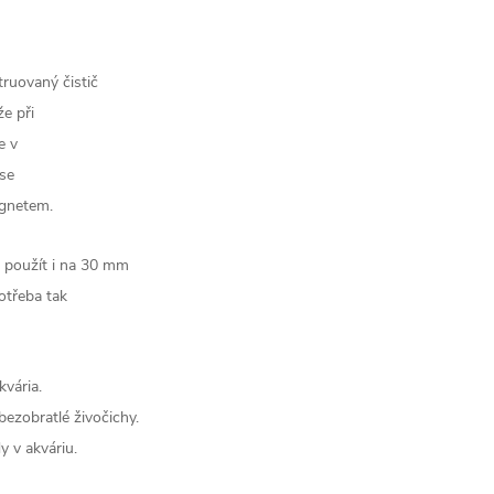
ruovaný čistič
že při
e v
 se
agnetem.
 použít i na 30 mm
potřeba tak
vária.
bezobratlé živočichy.
y v akváriu.