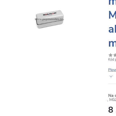
m
M
a
Kód 
Plov
Na 
8