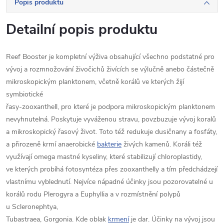
Popis produktu
Detailní popis produktu
Reef Booster je kompletní výživa obsahující všechno podstatné pro
vývoj a rozmnožování živočichů živících se výlučně anebo částečně
mikroskopickým planktonem, včetně korálů ve kterých žijí
symbiotické
řasy-zooxanthell, pro které je podpora mikroskopickým planktonem
nevyhnutelná. Poskytuje vyváženou stravu, povzbuzuje vývoj koralů
a mikroskopický řasový život. Toto též redukuje dusičnany a fosfáty,
a přirozeně krmí anaerobické
bakterie
živých kamenů. Koráli též
využívají omega mastné kyseliny, které stabilizují chloroplastidy,
ve kterých probíhá fotosyntéza přes zooxanthelly a tím předchádzejí
vlastnímu vyblednutí. Nejvíce nápadné účinky jsou pozorovatelné u
korálů rodu Plerogyra a Euphyllia a v rozmístnění polypů
u Scleronephtya,
Tubastraea, Gorgonia. Kde oblak
krmení
je dar. Účinky na vývoj jsou