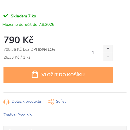
Skladem
7 ks
7.8.2026
790 Kč
705,36 Kč bez DPH
DPH 12%
Měrná
26,33 Kč / 1 ks
cena:
VLOŽIT DO KOŠÍKU
Dotaz k produktu
Sdílet
Značka:
Prodibio