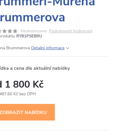
rummeri-Muréna
rummerova
Podrobnosti hodnocení
Neohodnoceno
produktu:
RYB1PSEBRU
éna Brummerova
Detailní informace
ídka a cena dle aktuální nabídky
1 800 Kč
 487,60 Kč bez DPH
ná
: