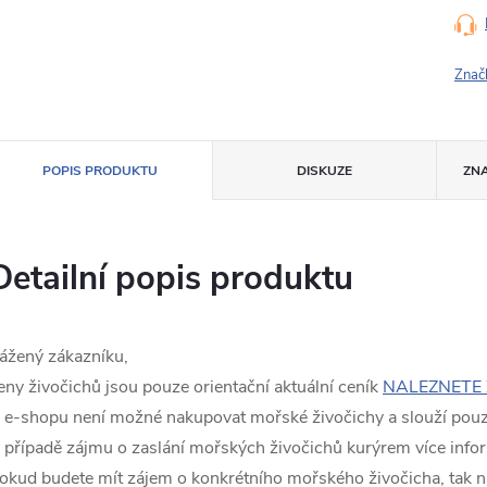
Znač
POPIS PRODUKTU
DISKUZE
ZN
Detailní popis produktu
ážený zákazníku,
eny živočichů jsou pouze orientační aktuální ceník
NALEZNETE 
 e-shopu není možné nakupovat mořské živočichy a slouží pouze
 případě zájmu o zaslání mořských živočichů kurýrem více info
okud budete mít zájem o konkrétního mořského živočicha, tak n