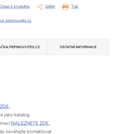
Dotaz k produktu
Sdílet
Tisk
ka:
pepinuvutes.cz
AČKA
PEPINUVUTES.CZ
OSTATNÍ INFORMACE
ZDE.
 jako katalog.
rmací
NALEZNETE ZDE.
ás neváhejte kontaktovat