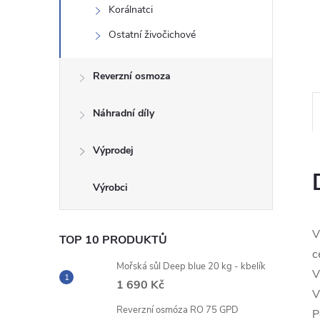
Korálnatci
n
Ostatní živočichové
e
Reverzní osmoza
l
Náhradní díly
Výprodej
V
TOP 10 PRODUKTŮ
c
Mořská sůl Deep blue 20 kg - kbelík
V
1 690 Kč
V
Reverzní osmóza RO 75 GPD
P