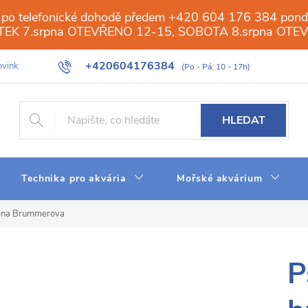
 po telefonické dohodě předem +420 604 176 384 ponděl
PÁTEK 7.srpna OTEVŘENO 12-15, SOBOTA 8.srpna OTE
+420604176384
vinky
Galerie
Obchod
Web
Slovník pojmů
Reverzn
HLEDAT
Technika pro akvária
Mořské akvárium
éna Brummerova
P