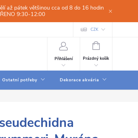
í až pátek většinou cca od 8 do 16 hodin
VŘENO 9:30-12:00
í osmóza-filtrace vody.cz
Obchodní podmínky
CZK
Dodací a platební 
NÁKUPNÍ
KOŠÍK
Prázdný košík
Přihlášení
Ostatní potřeby
Dekorace akvária
Krmení
seudechidna