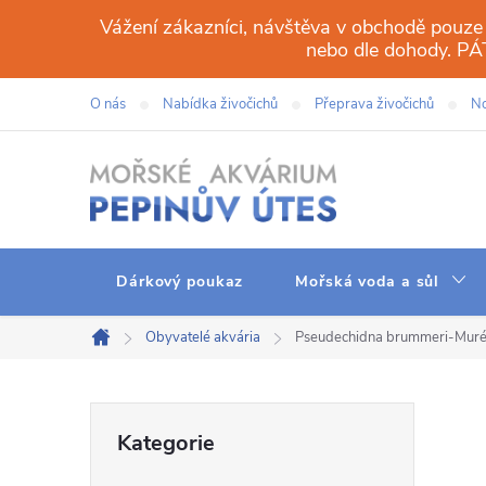
Přejít
Vážení zákazníci, návštěva v obchodě pouze
na
nebo dle dohody. 
obsah
O nás
Nabídka živočichů
Přeprava živočichů
No
Dárkový poukaz
Mořská voda a sůl
Obyvatelé akvária
Pseudechidna brummeri-Mur
Domů
P
Přeskočit
Kategorie
kategorie
o