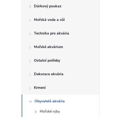
Dárkový poukaz
s
Mořská voda a sůl
t
Technika pro akvária
r
a
Mořské akvárium
n
Ostatní potřeby
n
Dekorace akvária
í
Krmení
p
Obyvatelé akvária
Mořské ryby
a