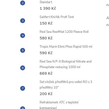
Standart
n
1 390 Kč
Salifert Kh/Alk Profi Test
A
150 Kč
n
Red Sea ReefMat 1200 Fleece Roll
580 Kč
Tropic Marin Elimi Phos Rapid 500 ml
590 Kč
Red Sea N:P-X Biological Nitrate and
Phosphate reducing 1000 ml
669 Kč
Set vložek předfiltrů pro velké RO s 3
předfiltry 10"
200 Kč
Refraktometr ATC s teplotní
kompenzací