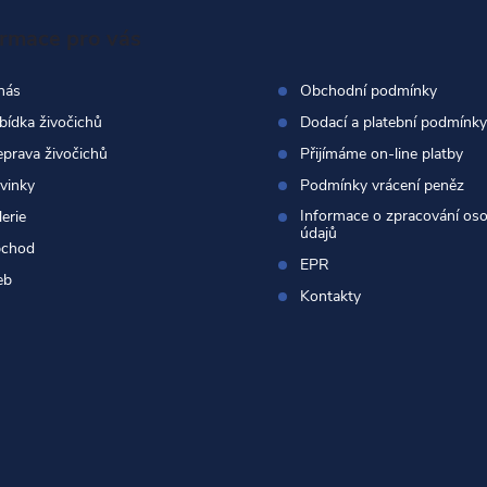
ormace pro vás
nás
Obchodní podmínky
bídka živočichů
Dodací a platební podmínky
eprava živočichů
Přijímáme on-line platby
vinky
Podmínky vrácení peněz
Informace o zpracování os
erie
údajů
chod
EPR
eb
Kontakty