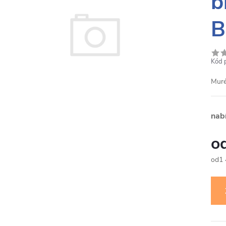
b
B
Kód 
Mur
nab
1
Měr
cena