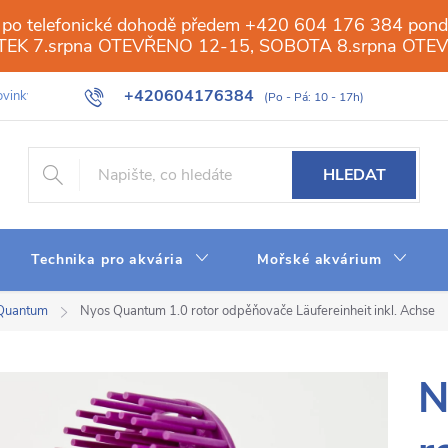
 po telefonické dohodě předem +420 604 176 384 ponděl
PÁTEK 7.srpna OTEVŘENO 12-15, SOBOTA 8.srpna OTE
+420604176384
vinky
Galerie
Obchod
Web
Slovník pojmů
Reverzn
HLEDAT
Technika pro akvária
Mořské akvárium
 Quantum
Nyos Quantum 1.0 rotor odpěňovače Läufereinheit inkl. Achse
N