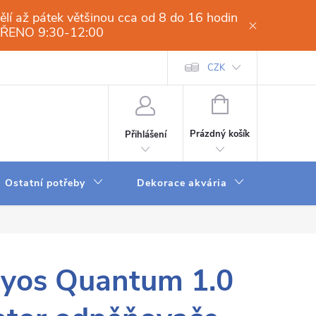
í až pátek většinou cca od 8 do 16 hodin
VŘENO 9:30-12:00
í osmóza-filtrace vody.cz
Obchodní podmínky
CZK
Dodací a platební 
NÁKUPNÍ
KOŠÍK
Prázdný košík
Přihlášení
Ostatní potřeby
Dekorace akvária
Krmení
yos Quantum 1.0