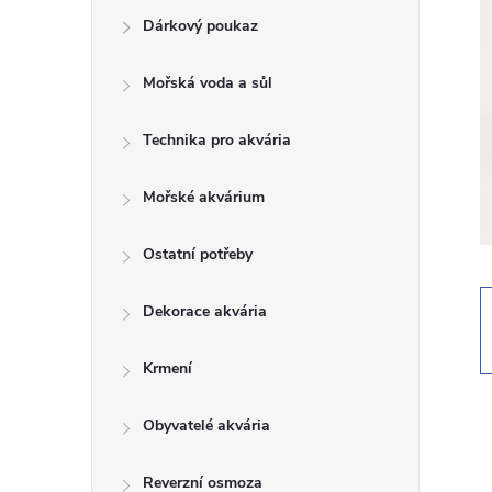
Dárkový poukaz
s
Mořská voda a sůl
t
Technika pro akvária
r
a
Mořské akvárium
n
Ostatní potřeby
n
Dekorace akvária
í
Krmení
p
Obyvatelé akvária
a
Reverzní osmoza