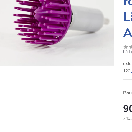
r
L
A
Kód 
čísl
120
Pou
9
748,
Měr
cena