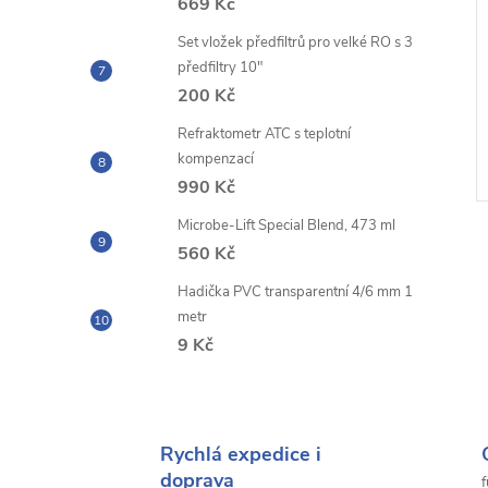
669 Kč
Set vložek předfiltrů pro velké RO s 3
předfiltry 10"
200 Kč
Refraktometr ATC s teplotní
kompenzací
990 Kč
Microbe-Lift Special Blend, 473 ml
560 Kč
Hadička PVC transparentní 4/6 mm 1
metr
9 Kč
Rychlá expedice i
doprava
f