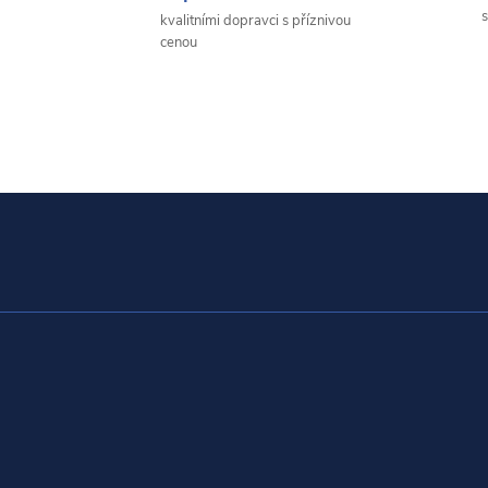
s
kvalitními dopravci s příznivou
cenou