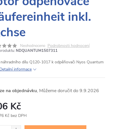
otor odpěňovače
äufereinheit inkl.
chse
Podrobnosti hodnocení
Neohodnoceno
produktu:
NDQUANTUM1507311
o náhradního dílu Q120-1017 k odpěňovači Nyos Quantum
Detailní informace
ze na objednávku
9.9.2026
06 Kč
76 Kč bez DPH
ná
: