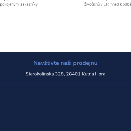
pokojenými zákazníky
živočichů v ČR ihned k odb
Navštivte naši prodejnu
Starokolínska 328, 28401 Kutná Hora