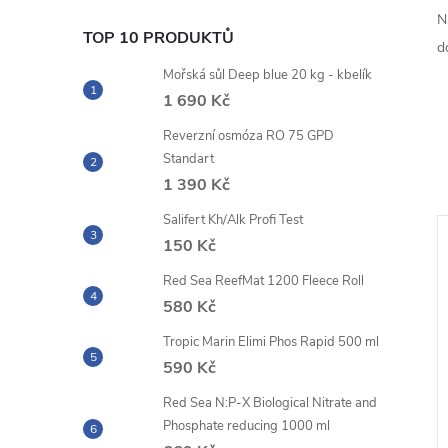
N
TOP 10 PRODUKTŮ
d
Mořská sůl Deep blue 20 kg - kbelík
1 690 Kč
Reverzní osmóza RO 75 GPD
Standart
1 390 Kč
Salifert Kh/Alk Profi Test
150 Kč
Red Sea ReefMat 1200 Fleece Roll
580 Kč
Tropic Marin Elimi Phos Rapid 500 ml
590 Kč
Red Sea N:P-X Biological Nitrate and
Phosphate reducing 1000 ml