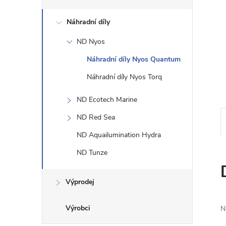
n
Náhradní díly
e
ND Nyos
Náhradní díly Nyos Quantum
l
Náhradní díly Nyos Torq
ND Ecotech Marine
ND Red Sea
ND Aquailumination Hydra
ND Tunze
Výprodej
N