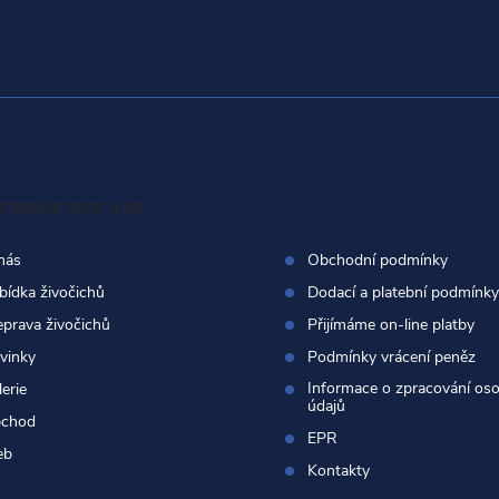
ormace pro vás
nás
Obchodní podmínky
bídka živočichů
Dodací a platební podmínky
eprava živočichů
Přijímáme on-line platby
vinky
Podmínky vrácení peněz
Informace o zpracování os
erie
údajů
chod
EPR
eb
Kontakty