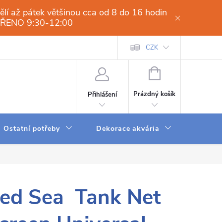
í až pátek většinou cca od 8 do 16 hodin
VŘENO 9:30-12:00
í osmóza-filtrace vody.cz
Obchodní podmínky
CZK
Dodací a platební 
NÁKUPNÍ
KOŠÍK
Prázdný košík
Přihlášení
Ostatní potřeby
Dekorace akvária
Krmení
ed Sea Tank Net