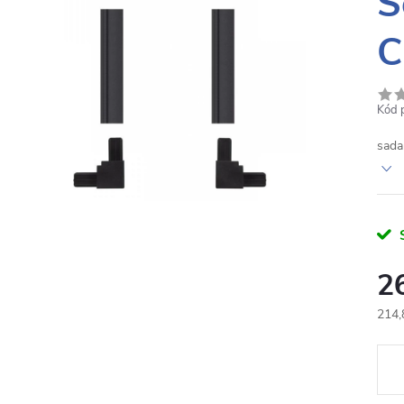
S
C
Kód 
sada
2
214,
Měr
cena