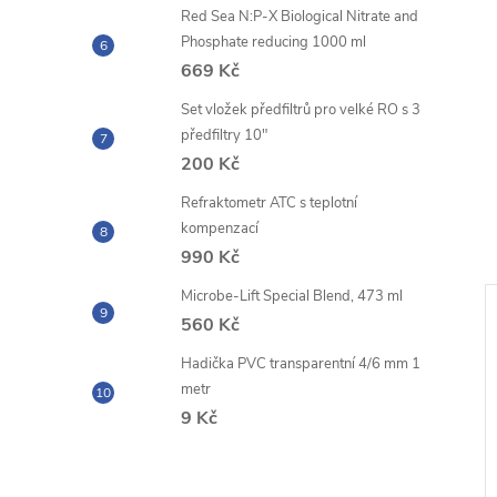
Red Sea N:P-X Biological Nitrate and
Phosphate reducing 1000 ml
669 Kč
Set vložek předfiltrů pro velké RO s 3
předfiltry 10"
200 Kč
Refraktometr ATC s teplotní
kompenzací
990 Kč
Microbe-Lift Special Blend, 473 ml
560 Kč
Hadička PVC transparentní 4/6 mm 1
metr
9 Kč