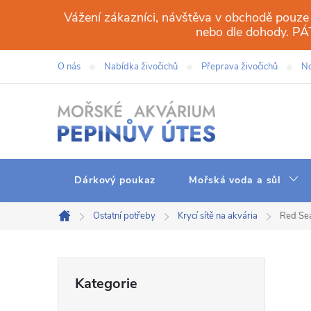
Přejít
Vážení zákazníci, návštěva v obchodě pouze
na
nebo dle dohody. 
obsah
O nás
Nabídka živočichů
Přeprava živočichů
No
Dárkový poukaz
Mořská voda a sůl
Ostatní potřeby
Krycí sítě na akvária
Red Sea
Domů
P
Přeskočit
Kategorie
kategorie
o