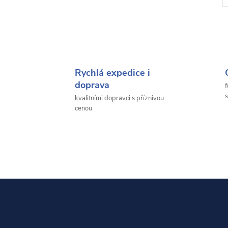
Kód:
R35710EUR
Kód:
82611
Rychlá expedice i
doprava
f
s
kvalitními dopravci s příznivou
cenou