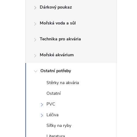
Dárkový poukaz
s
Mořská voda a sůl
t
Technika pro akvária
r
a
Mořské akvárium
n
Ostatní potřeby
Stěrky na akvária
n
Ostatní
í
PVC
Léčiva
p
Síťky na ryby
a
Literatura