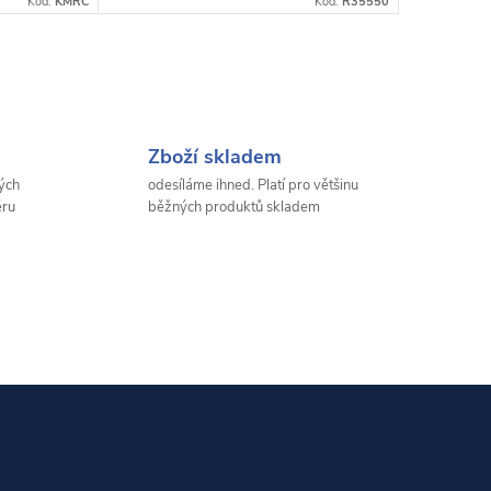
Kód:
KMRC
Kód:
R35550
Zboží skladem
ých
odesíláme ihned. Platí pro většinu
ěru
běžných produktů skladem