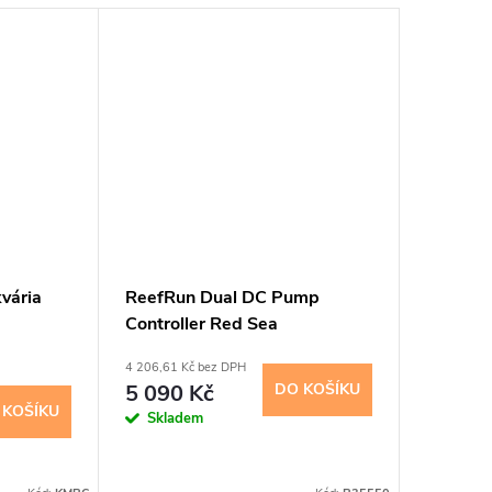
vária
ReefRun Dual DC Pump
ReefRu
Controller Red Sea
DC čerp
4 206,61 Kč bez DPH
3 462,81 K
5 090 Kč
DO KOŠÍKU
4 190
 KOŠÍKU
Skladem
Externí s
dní