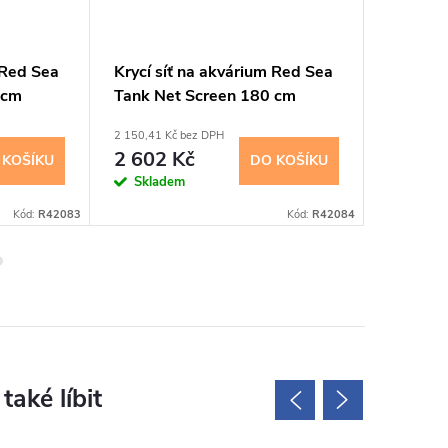
 Red Sea
Krycí síť na akvárium Red Sea
Krycí s
 cm
Tank Net Screen 180 cm
Tank Ne
2 150,41 Kč bez DPH
1 247,11 K
2 602 Kč
1 509
 KOŠÍKU
DO KOŠÍKU
Skladem
Sklad
Kód:
R42083
Kód:
R42084