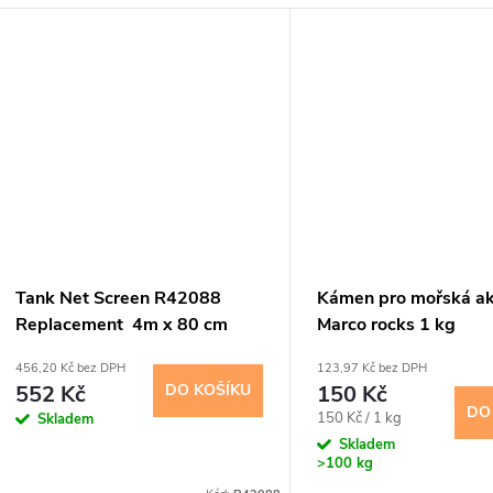
Tank Net Screen R42088
Kámen pro mořská ak
Replacement 4m x 80 cm
Marco rocks 1 kg
456,20 Kč bez DPH
123,97 Kč bez DPH
552 Kč
DO KOŠÍKU
150 Kč
DO
Měrná
150 Kč / 1 kg
Skladem
cena:
Skladem
>100 kg