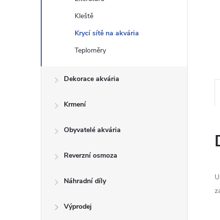
n
Kleště
Krycí sítě na akvária
e
Teploměry
l
Dekorace akvária
Krmení
Obyvatelé akvária
Reverzní osmoza
U
Náhradní díly
z
Výprodej