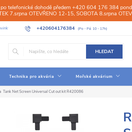
 po telefonické dohodě předem +420 604 176 384 ponděl
PÁTEK 7.srpna OTEVŘENO 12-15, SOBOTA 8.srpna OTE
+420604176384
vinky
Galerie
Obchod
Web
Slovník pojmů
Reverzn
HLEDAT
Technika pro akvária
Mořské akvárium
 Tank Net Screen Universal Cut out kit R420086
R