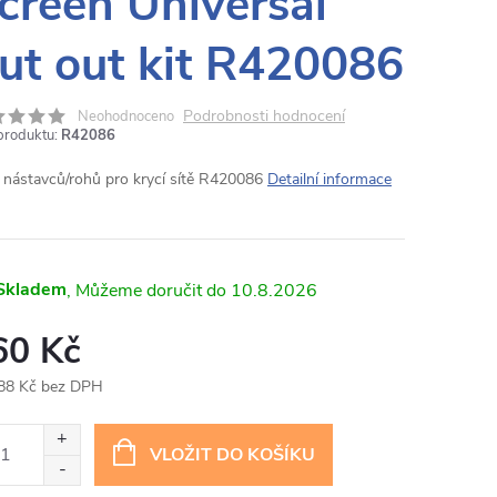
creen Universal
ut out kit R420086
Podrobnosti hodnocení
Neohodnoceno
produktu:
R42086
 nástavců/rohů pro krycí sítě R420086
Detailní informace
Skladem
10.8.2026
60 Kč
88 Kč bez DPH
ná
:
VLOŽIT DO KOŠÍKU