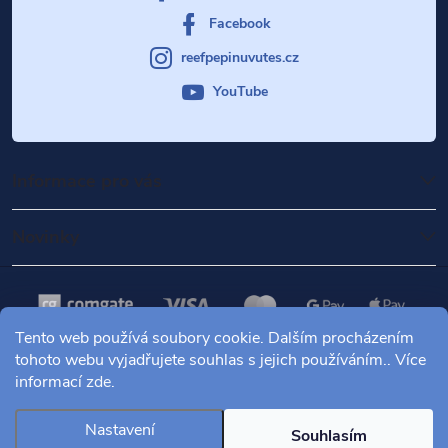
Facebook
reefpepinuvutes.cz
YouTube
Informace pro vás
Novinky
Tento web používá soubory cookie. Dalším procházením
tohoto webu vyjadřujete souhlas s jejich používáním.. Více
informací
zde
.
Copyright 2026
Mořské akvárium Pepinův útes
. Všechna práva
vyhrazena.
Nastavení
Souhlasím