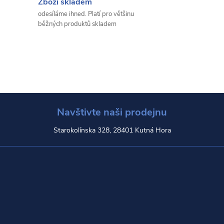
Zboží skladem
odesíláme ihned. Platí pro většinu
běžných produktů skladem
Navštivte naši prodejnu
Starokolínska 328, 28401 Kutná Hora