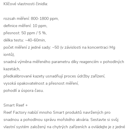
Klíčové vlastnosti činidla:
rozsah měření: 800-1800 ppm,
definice měření: 10 ppm,
přesnost: 50 ppm / 5 %,
délka testu: ~40-60min,
počet měření z jedné sady: ~50 (v závislosti na koncentraci Mg
iontů),
snadná výměna měřeného parametru díky reagenciím v pohodlných
kazetách,
předkalibrované kazety usnadňují proces údržby zařízení,
vysoká opakovatelnost a přesnost měření,
pohodlí a úspora času.
Smart Reef +
Reef Factory nabízí mnoho Smart produktů navržených pro
snadnou a pohodlnou správu mořského akvária. Sestavte si svůj
vlastní systém založený na chytrých zařízeních a ovládejte je z jedné