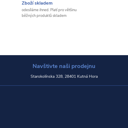
Zboží skladem
odesíláme ihned. Platí pro většinu
běžných produktů skladem
Navštivte naši prodejnu
Starokolínska 328, 28401 Kutná Hora