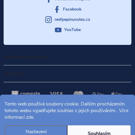
Facebook
reefpepinuvutes.cz
YouTube
Informace pro vás
Novinky
Tento web používá soubory cookie. Dalším procházením
tohoto webu vyjadřujete souhlas s jejich používáním.. Více
informací
zde
.
Copyright 2026
Mořské akvárium Pepinův útes
. Všechna práva
vyhrazena.
Nastavení
Souhlasím