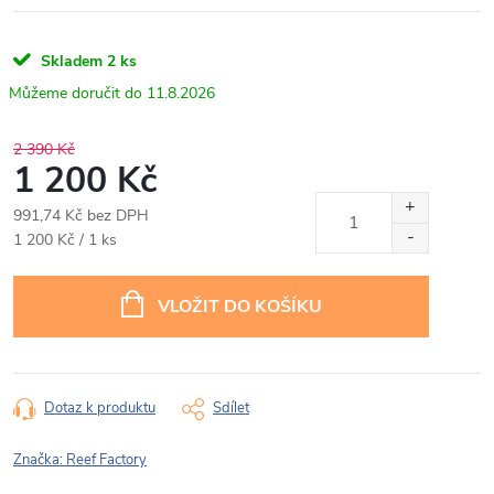
Skladem
2 ks
11.8.2026
2 390 Kč
1 200 Kč
991,74 Kč bez DPH
Měrná
1 200 Kč / 1 ks
cena:
VLOŽIT DO KOŠÍKU
Dotaz k produktu
Sdílet
Značka:
Reef Factory