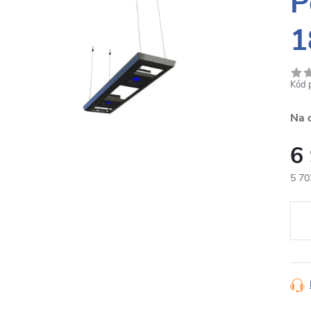
P
1
Kód 
Na 
6
5 70
Měr
cena