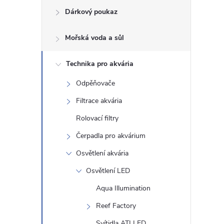
Dárkový poukaz
s
Mořská voda a sůl
t
Technika pro akvária
r
Odpěňovače
a
Filtrace akvária
n
Rolovací filtry
Čerpadla pro akvárium
n
Osvětlení akvária
í
Osvětlení LED
Aqua Illumination
p
Reef Factory
a
Svítidla ATI LED