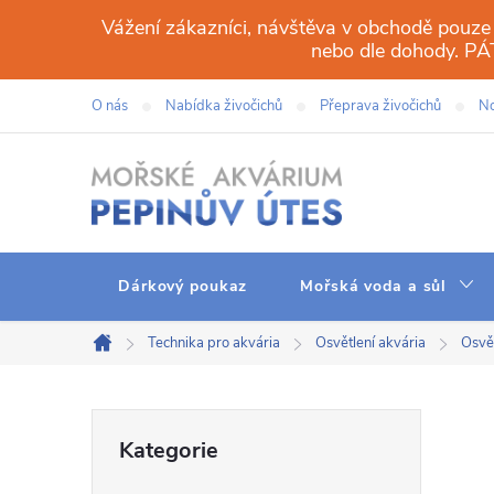
Přejít
Vážení zákazníci, návštěva v obchodě pouze
na
nebo dle dohody. 
obsah
O nás
Nabídka živočichů
Přeprava živočichů
No
Dárkový poukaz
Mořská voda a sůl
Technika pro akvária
Osvětlení akvária
Osvě
Domů
P
Přeskočit
Kategorie
kategorie
o