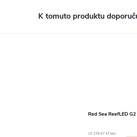
K tomuto produktu doporuču
Red Sea ReefLED G2
10 239,67 Kč bez