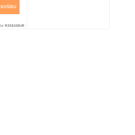
 KOŠÍKU
ód:
R35920EUR