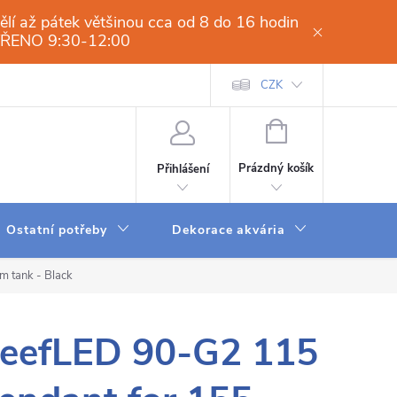
í až pátek většinou cca od 8 do 16 hodin
VŘENO 9:30-12:00
í osmóza-filtrace vody.cz
Obchodní podmínky
CZK
Dodací a platební 
NÁKUPNÍ
KOŠÍK
Prázdný košík
Přihlášení
Ostatní potřeby
Dekorace akvária
Krmení
 tank - Black
eefLED 90-G2 115