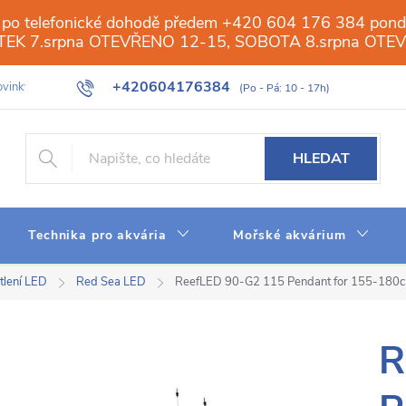
 po telefonické dohodě předem +420 604 176 384 ponděl
PÁTEK 7.srpna OTEVŘENO 12-15, SOBOTA 8.srpna OTE
+420604176384
vinky
Galerie
Obchod
Web
Slovník pojmů
Reverzn
HLEDAT
Technika pro akvária
Mořské akvárium
tlení LED
Red Sea LED
ReefLED 90-G2 115 Pendant for 155-180cm
R