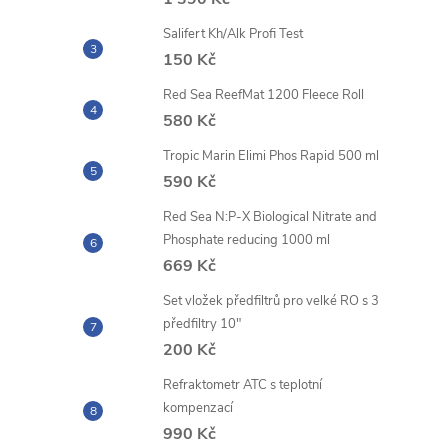
Salifert Kh/Alk Profi Test
150 Kč
Red Sea ReefMat 1200 Fleece Roll
580 Kč
Tropic Marin Elimi Phos Rapid 500 ml
590 Kč
Red Sea N:P-X Biological Nitrate and
Phosphate reducing 1000 ml
669 Kč
Set vložek předfiltrů pro velké RO s 3
předfiltry 10"
200 Kč
Refraktometr ATC s teplotní
kompenzací
990 Kč