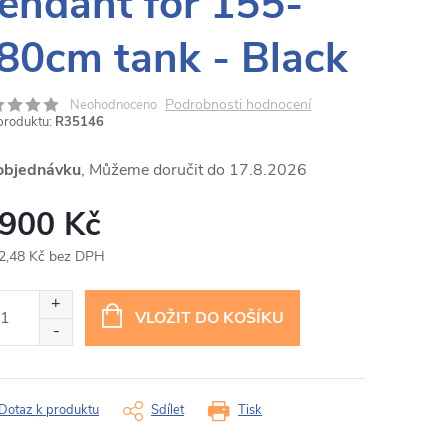
endant for 155-
80cm tank - Black
Podrobnosti hodnocení
Neohodnoceno
produktu:
R35146
objednávku
17.8.2026
 900 Kč
2,48 Kč bez DPH
ná
:
VLOŽIT DO KOŠÍKU
Dotaz k produktu
Sdílet
Tisk