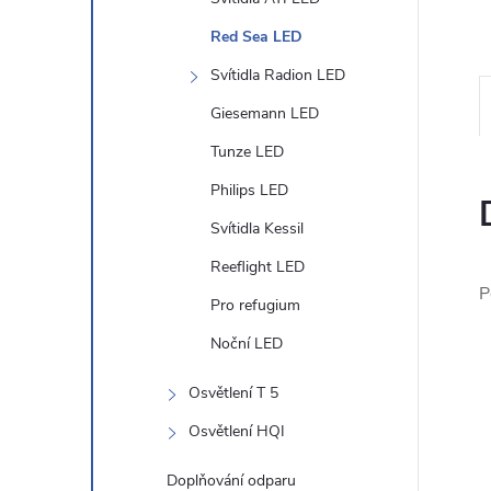
n
Red Sea LED
Svítidla Radion LED
e
Giesemann LED
l
Tunze LED
Philips LED
Svítidla Kessil
Reeflight LED
P
Pro refugium
Noční LED
Osvětlení T 5
Osvětlení HQI
Doplňování odparu