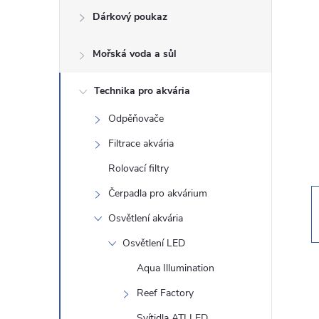
Dárkový poukaz
s
Mořská voda a sůl
t
Technika pro akvária
r
Odpěňovače
a
Filtrace akvária
n
Rolovací filtry
Čerpadla pro akvárium
n
Osvětlení akvária
í
Osvětlení LED
Aqua Illumination
p
Reef Factory
a
Svítidla ATI LED