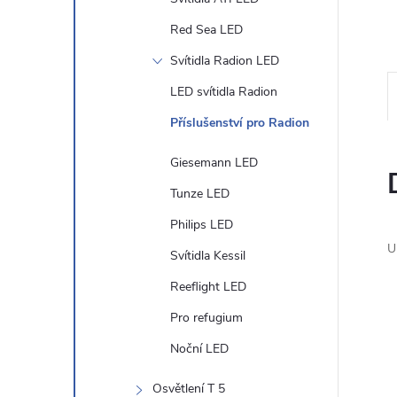
n
Red Sea LED
Svítidla Radion LED
e
LED svítidla Radion
l
Příslušenství pro Radion
Giesemann LED
Tunze LED
Philips LED
U
Svítidla Kessil
Reeflight LED
Pro refugium
Noční LED
Osvětlení T 5