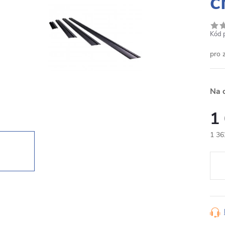
c
Kód 
pro 
Na 
1
1 36
Měr
cena