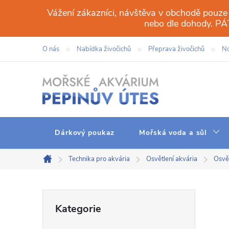
Přejít
Vážení zákazníci, návštěva v obchodě pouze
na
nebo dle dohody. 
obsah
O nás
Nabídka živočichů
Přeprava živočichů
No
Dárkový poukaz
Mořská voda a sůl
Technika pro akvária
Osvětlení akvária
Osvě
Domů
P
Přeskočit
Kategorie
kategorie
o