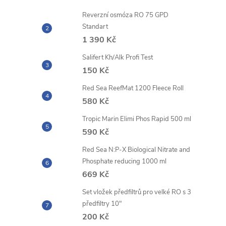
Reverzní osmóza RO 75 GPD
Standart
1 390 Kč
Salifert Kh/Alk Profi Test
150 Kč
Red Sea ReefMat 1200 Fleece Roll
580 Kč
Tropic Marin Elimi Phos Rapid 500 ml
590 Kč
Red Sea N:P-X Biological Nitrate and
Phosphate reducing 1000 ml
669 Kč
Set vložek předfiltrů pro velké RO s 3
předfiltry 10"
200 Kč