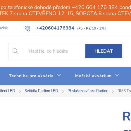
 po telefonické dohodě předem +420 604 176 384 ponděl
PÁTEK 7.srpna OTEVŘENO 12-15, SOBOTA 8.srpna OTE
+420604176384
vinky
Galerie
Obchod
Web
Slovník pojmů
Reverzn
HLEDAT
Technika pro akvária
Mořské akvárium
tlení LED
Svítidla Radion LED
Příslušenství pro Radion
RMS Tra
R