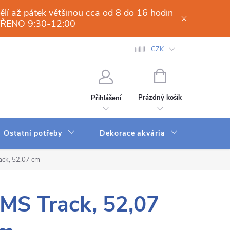
í až pátek většinou cca od 8 do 16 hodin
VŘENO 9:30-12:00
í osmóza-filtrace vody.cz
Obchodní podmínky
CZK
Dodací a platební 
NÁKUPNÍ
KOŠÍK
Prázdný košík
Přihlášení
Ostatní potřeby
Dekorace akvária
Krmení
ck, 52,07 cm
MS Track, 52,07