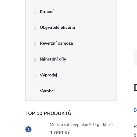
n
Krmení
e
Obyvatelé akvária
l
Reverzní osmoza
Náhradní díly
Výprodej
B
TOP 10 PRODUKTŮ
Mořská sůl Deep blue 20 kg - kbelík
R
1 690 Kč
b