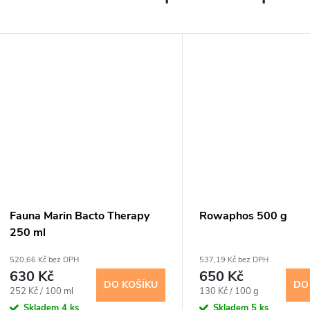
Fauna Marin Bacto Therapy
Rowaphos 500 g
250 ml
520,66 Kč bez DPH
537,19 Kč bez DPH
630 Kč
650 Kč
DO KOŠÍKU
DO
Měrná
Měrná
252 Kč / 100 ml
130 Kč / 100 g
cena:
cena:
Skladem
4 ks
Skladem
5 ks