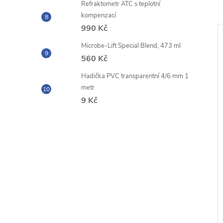
Refraktometr ATC s teplotní
kompenzací
990 Kč
Microbe-Lift Special Blend, 473 ml
560 Kč
Hadička PVC transparentní 4/6 mm 1
metr
9 Kč
n Bacto Therapy
Red Sea Foundation Starter
SET - A+B+C 3 x 250 ml
DPH
476,03 Kč bez DPH
576 Kč
DO KOŠÍKU
DO KOŠÍKU
Měrná
l
76,80 Kč / 100 ml
cena:
 ks
Skladem
5 ks