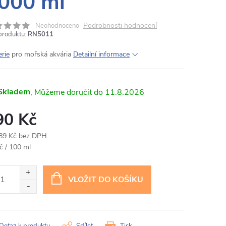
000 ml
Podrobnosti hodnocení
Neohodnoceno
produktu:
RN5011
erie
pro mořská akvária
Detailní informace
Skladem
11.8.2026
90 Kč
89 Kč bez DPH
ná
č / 100 ml
:
VLOŽIT DO KOŠÍKU