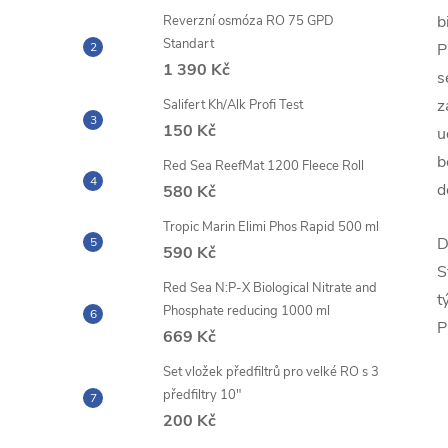
b
Reverzní osmóza RO 75 GPD
Standart
P
1 390 Kč
s
z
Salifert Kh/Alk Profi Test
150 Kč
u
b
Red Sea ReefMat 1200 Fleece Roll
d
580 Kč
Tropic Marin Elimi Phos Rapid 500 ml
D
590 Kč
S
Red Sea N:P-X Biological Nitrate and
t
Phosphate reducing 1000 ml
P
669 Kč
Set vložek předfiltrů pro velké RO s 3
předfiltry 10"
200 Kč