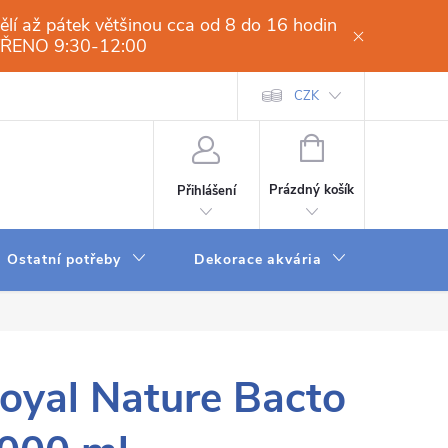
í až pátek většinou cca od 8 do 16 hodin
VŘENO 9:30-12:00
í osmóza-filtrace vody.cz
Obchodní podmínky
CZK
Dodací a platební 
NÁKUPNÍ
KOŠÍK
Prázdný košík
Přihlášení
Ostatní potřeby
Dekorace akvária
Krmení
oyal Nature Bacto