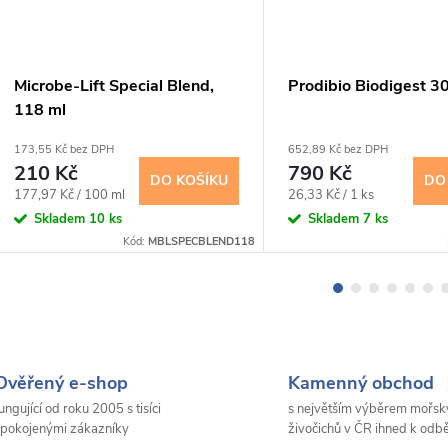
Microbe-Lift Special Blend,
Prodibio Biodigest 3
118 ml
173,55 Kč bez DPH
652,89 Kč bez DPH
210 Kč
790 Kč
DO KOŠÍKU
DO
Měrná
Měrná
177,97 Kč / 100 ml
26,33 Kč / 1 ks
cena:
cena:
Skladem
10 ks
Skladem
7 ks
Kód:
MBLSPECBLEND118
Ověřený e-shop
Kamenný obchod
ungující od roku 2005 s tisíci
s největším výběrem mořsk
pokojenými zákazníky
živočichů v ČR ihned k odb