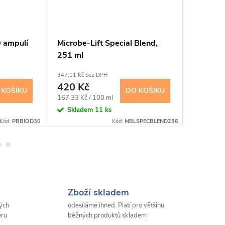
0 ampulí
Microbe-Lift Special Blend,
Microbe-
251 ml
473 ml
347,11 Kč bez DPH
462,81 Kč 
420 Kč
560 K
 KOŠÍKU
DO KOŠÍKU
Měrná
Měrná
167,33 Kč / 100 ml
118,39 Kč
cena:
cena:
Skladem
11 ks
Sklad
Kód:
PBBIOD30
Kód:
MBLSPECBLEND236
Zboží skladem
ých
odesíláme ihned. Platí pro většinu
ěru
běžných produktů skladem