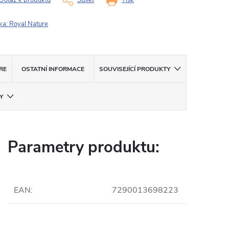
Dotaz k produktu
Sdílet
Tisk
ka:
Royal Nature
RE
OSTATNÍ INFORMACE
SOUVISEJÍCÍ PRODUKTY
Y
Parametry produktu:
EAN
:
7290013698223