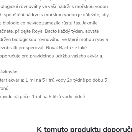
iologické rovnováhy ve vaší nádrži s mořskou vodou.
ři spouštění nádrže s mořskou vodou je důležité, aby
e biologie co nejvíce zamezila růstu řas. Jakmile
ačnete, přidejte Royal Bacto každý týden, abyste
drželi biologickou rovnováhu, ve které mohou ryby a
ezobratlí prosperovat. Royal Bacto se také
oporučuje pro pravidelnou údržbu vašeho akvária.
ávkování:
tart akvária: 1 ml na 5 litrů vody 2x týdně po dobu 5
ýdnů.
ravidelná péče: 1 ml na 5 litrů vody týdně.
K tomuto produktu doporuču