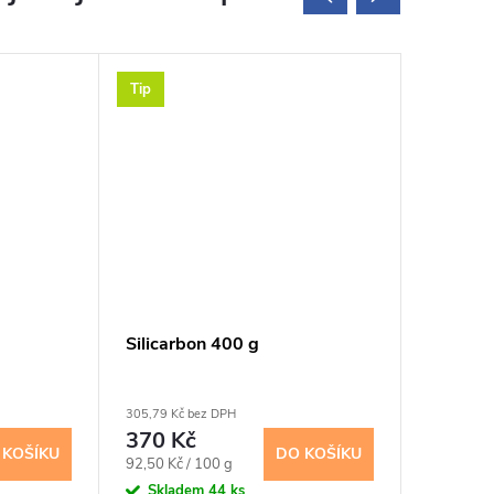
Tip
Silicarbon 400 g
Tunze fi
Macro w
(0873.
305,79 Kč bez DPH
161,16 Kč 
370 Kč
195 K
 KOŠÍKU
DO KOŠÍKU
Měrná
92,50 Kč / 100 g
Sklad
cena:
Skladem
44 ks