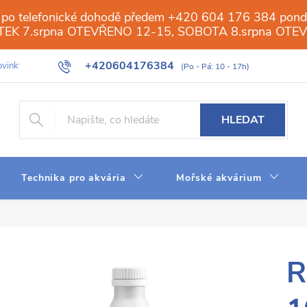
 po telefonické dohodě předem +420 604 176 384 ponděl
PÁTEK 7.srpna OTEVŘENO 12-15, SOBOTA 8.srpna OTE
+420604176384
vinky
Galerie
Obchod
Web
Slovník pojmů
Reverzn
HLEDAT
Technika pro akvária
Mořské akvárium
R