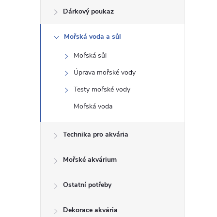
Dárkový poukaz
s
Mořská voda a sůl
t
Mořská sůl
r
Úprava mořské vody
a
Testy mořské vody
Mořská voda
n
Technika pro akvária
n
í
Mořské akvárium
p
Ostatní potřeby
a
Dekorace akvária