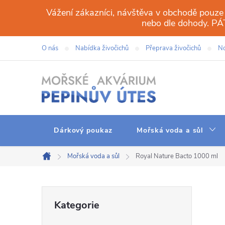
Přejít
Vážení zákazníci, návštěva v obchodě pouze
na
nebo dle dohody. 
obsah
O nás
Nabídka živočichů
Přeprava živočichů
No
Dárkový poukaz
Mořská voda a sůl
Mořská voda a sůl
Royal Nature Bacto 1000 ml
Domů
P
Přeskočit
Kategorie
kategorie
o