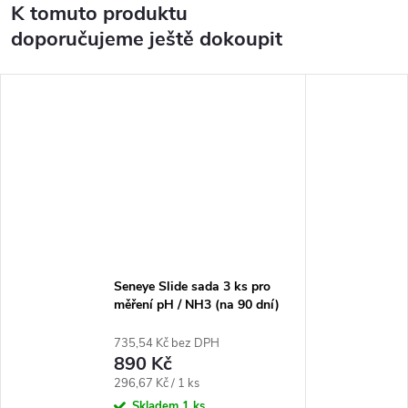
K tomuto produktu
doporučujeme ještě dokoupit
Seneye Slide sada 3 ks pro
měření pH / NH3 (na 90 dní)
735,54 Kč bez DPH
890 Kč
Měrná
296,67 Kč / 1 ks
cena:
Skladem
1 ks