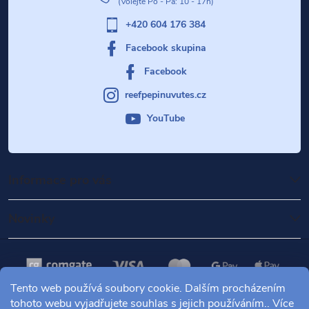
+420 604 176 384
Facebook skupina
Facebook
reefpepinuvutes.cz
YouTube
Informace pro vás
Novinky
Tento web používá soubory cookie. Dalším procházením
tohoto webu vyjadřujete souhlas s jejich používáním.. Více