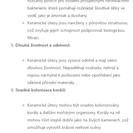
rozsáhlý povrch pro osídlení prospěšnými nitrifikačními
bakteriemi, které pomáhají rozkládat škodlivé látky ve
vodě, jako je amoniak a dusitany.
Keramické útesy jsou navrženy s pórovitou strukturou,
což zvyšuje jejich schopnost podporovat biologickou
filtraci.
Dlouhá životnost a odolnost:
Keramické útesy jsou vysoce odolné a mají velmi
dlouhou životnost. Nepodléhají rozkladu, nehnijí a
nejsou náchylné k poškození nebo opotřebení jako
některé přírodní materiály.
Snadná kolonizace korálů:
Keramické útesy mohou být snadno kolonizovány
korály a dalšími mořskými organismy. Korály na ně
mohou růst stejně dobře jako na živých kamenech, což
umožňuje vytvořit krásné reefové scény.