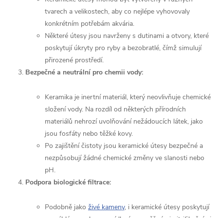
tvarech a velikostech, aby co nejlépe vyhovovaly
konkrétním potřebám akvária.
Některé útesy jsou navrženy s dutinami a otvory, které
poskytují úkryty pro ryby a bezobratlé, čímž simulují
přirozené prostředí.
Bezpečné a neutrální pro chemii vody:
Keramika je inertní materiál, který neovlivňuje chemické
složení vody. Na rozdíl od některých přírodních
materiálů nehrozí uvolňování nežádoucích látek, jako
jsou fosfáty nebo těžké kovy.
Po zajištění čistoty jsou keramické útesy bezpečné a
nezpůsobují žádné chemické změny ve slanosti nebo
pH.
Podpora biologické filtrace:
Podobně jako
živé kameny
, i keramické útesy poskytují