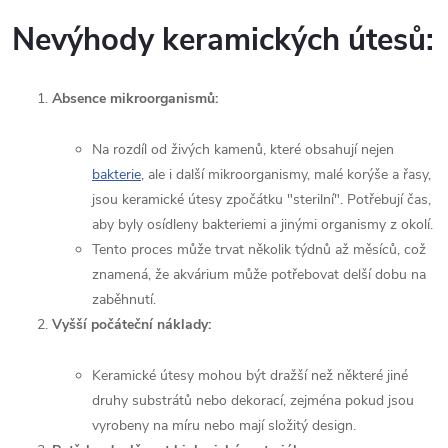
Nevýhody keramických útesů:
Absence mikroorganismů:
Na rozdíl od živých kamenů, které obsahují nejen
bakterie
, ale i další mikroorganismy, malé korýše a řasy,
jsou keramické útesy zpočátku "sterilní". Potřebují čas,
aby byly osídleny bakteriemi a jinými organismy z okolí.
Tento proces může trvat několik týdnů až měsíců, což
znamená, že akvárium může potřebovat delší dobu na
zaběhnutí.
Vyšší počáteční náklady:
Keramické útesy mohou být dražší než některé jiné
druhy substrátů nebo dekorací, zejména pokud jsou
vyrobeny na míru nebo mají složitý design.