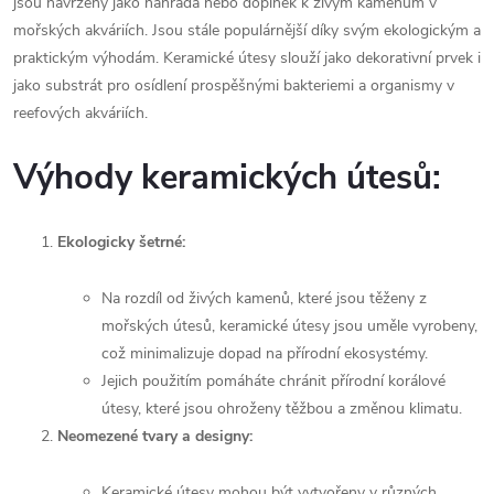
jsou navrženy jako náhrada nebo doplněk k živým kamenům v
mořských akváriích. Jsou stále populárnější díky svým ekologickým a
praktickým výhodám. Keramické útesy slouží jako dekorativní prvek i
jako substrát pro osídlení prospěšnými bakteriemi a organismy v
reefových akváriích.
Výhody keramických útesů:
Ekologicky šetrné:
Na rozdíl od živých kamenů, které jsou těženy z
mořských útesů, keramické útesy jsou uměle vyrobeny,
což minimalizuje dopad na přírodní ekosystémy.
Jejich použitím pomáháte chránit přírodní korálové
útesy, které jsou ohroženy těžbou a změnou klimatu.
Neomezené tvary a designy:
Keramické útesy mohou být vytvořeny v různých