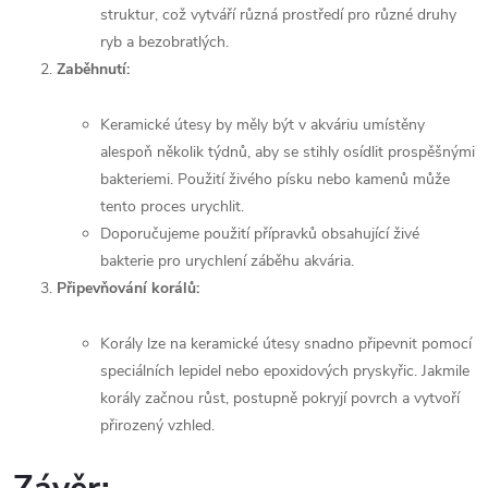
struktur, což vytváří různá prostředí pro různé druhy
ryb a bezobratlých.
Zaběhnutí:
Keramické útesy by měly být v akváriu umístěny
alespoň několik týdnů, aby se stihly osídlit prospěšnými
bakteriemi. Použití živého písku nebo kamenů může
tento proces urychlit.
Doporučujeme použití přípravků obsahující živé
bakterie pro urychlení záběhu akvária.
Připevňování korálů:
Korály lze na keramické útesy snadno připevnit pomocí
speciálních lepidel nebo epoxidových pryskyřic. Jakmile
korály začnou růst, postupně pokryjí povrch a vytvoří
přirozený vzhled.