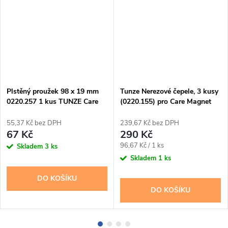
Plstěný proužek 98 x 19 mm
Tunze Nerezové čepele, 3 kusy
0220.257 1 kus TUNZE Care
(0220.155) pro Care Magnet
Magnet
55,37 Kč bez DPH
239,67 Kč bez DPH
67 Kč
290 Kč
Měrná
96,67 Kč / 1 ks
Skladem
3 ks
cena:
Skladem
1 ks
DO KOŠÍKU
DO KOŠÍKU