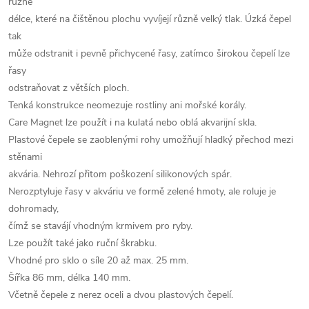
různé
délce, které na čištěnou plochu vyvíjejí různě velký tlak. Úzká čepel
tak
může odstranit i pevně přichycené řasy, zatímco širokou čepelí lze
řasy
odstraňovat z větších ploch.
Tenká konstrukce neomezuje rostliny ani mořské korály.
Care Magnet lze použít i na kulatá nebo oblá akvarijní skla.
Plastové čepele se zaoblenými rohy umožňují hladký přechod mezi
stěnami
akvária. Nehrozí přitom poškození silikonových spár.
Nerozptyluje řasy v akváriu ve formě zelené hmoty, ale roluje je
dohromady,
čímž se stavájí vhodným krmivem pro ryby.
Lze použít také jako ruční škrabku.
Vhodné pro sklo o síle 20 až max. 25 mm.
Šířka 86 mm, délka 140 mm.
Včetně čepele z nerez oceli a dvou plastových čepelí.