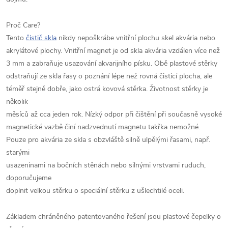
Proč Care?
Tento
čistič skla
nikdy nepoškrábe vnitřní plochu skel akvária nebo
akrylátové plochy. Vnitřní magnet je od skla akvária vzdálen více než
3 mm a zabraňuje usazování akvarijního písku. Obě plastové stěrky
odstraňují ze skla řasy o poznání lépe než rovná čisticí plocha, ale
téměř stejně dobře, jako ostrá kovová stěrka. Životnost stěrky je
několik
měsíců až cca jeden rok. Nízký odpor při čištění při současně vysoké
magnetické vazbě činí nadzvednutí magnetu takřka nemožné.
Pouze pro akvária ze skla s obzvláště silně ulpělými řasami, např.
starými
usazeninami na bočních stěnách nebo silnými vrstvami ruduch,
doporučujeme
doplnit velkou stěrku o speciální stěrku z ušlechtilé oceli.
Základem chráněného patentovaného řešení jsou plastové čepelky o