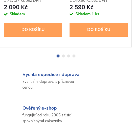
1 727,27 Kč bez DPH
2 140,50 Kč bez DPH
2 090 Kč
2 590 Kč
Skladem
Skladem
1 ks
DO KOŠÍKU
DO KOŠÍKU
Rychlá expedice i doprava
kvalitními dopravci s příznivou
cenou
Ověřený e-shop
fungující od roku 2005 s tisíci
spokojenými zákazníky